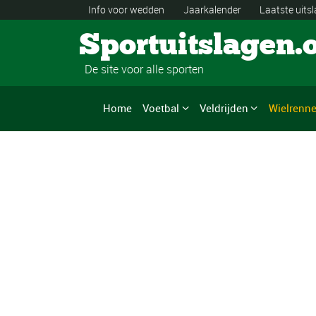
Info voor wedden
Jaarkalender
Laatste uits
Sportuitslagen.
De site voor alle sporten
Home
Voetbal
Veldrijden
Wielrenn