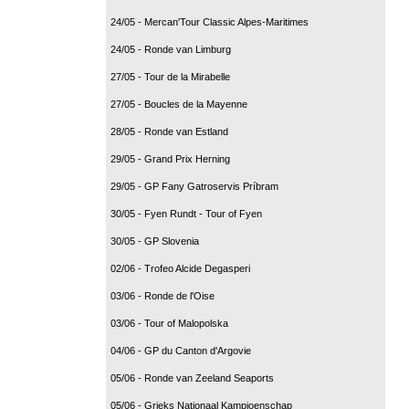
24/05 - Mercan'Tour Classic Alpes-Maritimes
24/05 - Ronde van Limburg
27/05 - Tour de la Mirabelle
27/05 - Boucles de la Mayenne
28/05 - Ronde van Estland
29/05 - Grand Prix Herning
29/05 - GP Fany Gatroservis Príbram
30/05 - Fyen Rundt - Tour of Fyen
30/05 - GP Slovenia
02/06 - Trofeo Alcide Degasperi
03/06 - Ronde de l'Oise
03/06 - Tour of Malopolska
04/06 - GP du Canton d'Argovie
05/06 - Ronde van Zeeland Seaports
05/06 - Grieks Nationaal Kampioenschap