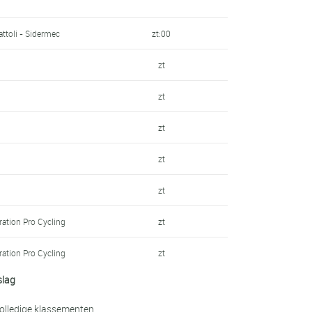
bil - Désirée - Fior
2:19
ttoli - Sidermec
zt:00
zt
zt
ration Pro Cycling
2:49
zt
4:12
zt
4:30
zt
a Motors
4:49
zt
hbikers
4:55
ration Pro Cycling
zt
emy Trencin
5:03
ration Pro Cycling
zt
a Motors
5:43
slag
zt
 - Marchiol - Dynatek
6:44
volledige klassementen