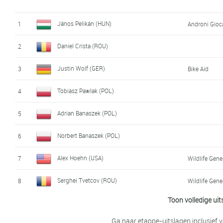
Lorenzo Quartucci (ITA)
17
Zalf - Euromo
János Pelikán (HUN)
1
Androni Gioca
Mateusz Grabis (POL)
18
Voster - Ats
Daniel Crista (ROU)
2
Alex Hoehn (USA)
19
Wildlife Gene
Justin Wolf (GER)
3
Bike Aid
Erik Bergström Frisk (SWE)
20
Bike Aid
Tobiasz Pawlak (POL)
4
Patryk Stosz (POL)
21
Voster - Ats
Adrian Banaszek (POL)
5
Daniil Pronskiy (KAZ)
22
Vino - Astan
Norbert Banaszek (POL)
6
Corey Davis (USA)
23
Maloja - Pus
Alex Hoehn (USA)
7
Wildlife Gene
Jan Stöhr (CZE)
24
Cycling Acad
Serghei Tvetcov (ROU)
8
Wildlife Gene
Alexandr Semenov (KAZ)
25
Vino - Astan
Toon volledige uit
Alan Banaszek (POL)
9
Giacomo Garavaglia (ITA)
26
Work Service
Ga naar etappe-uitslagen inclusief 