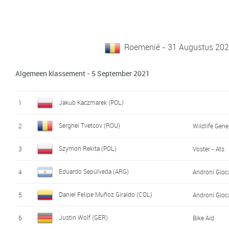
Roemenië - 31 Augustus 202
Algemeen klassement - 5 September 2021
Jakub Kaczmarek (POL)
1
Serghei Tvetcov (ROU)
2
Wildlife Gene
Szymon Rekita (POL)
3
Voster - Ats
Eduardo Sepúlveda (ARG)
4
Androni Gioca
Daniel Felipe Muñoz Giraldo (COL)
5
Androni Gioca
Justin Wolf (GER)
6
Bike Aid