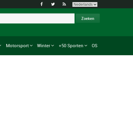



Motorsport
Winter
+50 Sporten
OS