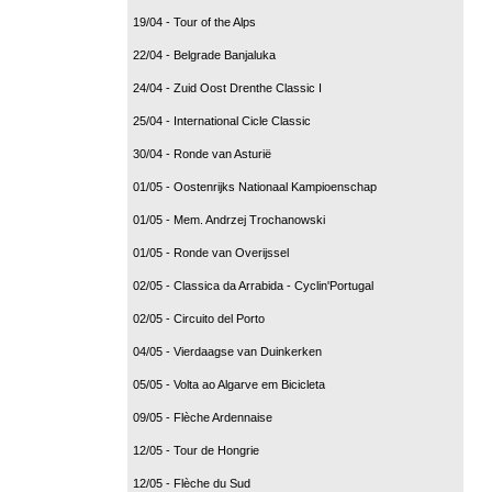
19/04 - Tour of the Alps
22/04 - Belgrade Banjaluka
24/04 - Zuid Oost Drenthe Classic I
25/04 - International Cicle Classic
30/04 - Ronde van Asturië
01/05 - Oostenrijks Nationaal Kampioenschap
01/05 - Mem. Andrzej Trochanowski
01/05 - Ronde van Overijssel
02/05 - Classica da Arrabida - Cyclin'Portugal
02/05 - Circuito del Porto
04/05 - Vierdaagse van Duinkerken
05/05 - Volta ao Algarve em Bicicleta
09/05 - Flèche Ardennaise
12/05 - Tour de Hongrie
12/05 - Flèche du Sud