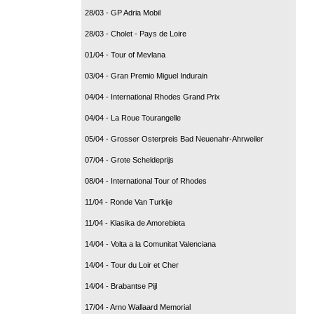
28/03 - GP Adria Mobil
28/03 - Cholet - Pays de Loire
01/04 - Tour of Mevlana
03/04 - Gran Premio Miguel Indurain
04/04 - International Rhodes Grand Prix
04/04 - La Roue Tourangelle
05/04 - Grosser Osterpreis Bad Neuenahr-Ahrweiler
07/04 - Grote Scheldeprijs
08/04 - International Tour of Rhodes
11/04 - Ronde Van Turkije
11/04 - Klasika de Amorebieta
14/04 - Volta a la Comunitat Valenciana
14/04 - Tour du Loir et Cher
14/04 - Brabantse Pijl
17/04 - Arno Wallaard Memorial