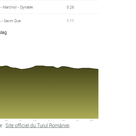
 - Marchiol - Dynatek
0:26
a - Savini Due
1:11
slag
zt
ur-Oise
1:19
ttoli - Sidermec
1:27
1:43
a - Savini Due
1:48
2:07
ttoli - Sidermec
2:09
e :
Site officiel du Turul României
.
2:13