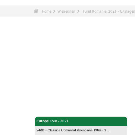
Home
Wielrennen
Turul Romaniei 2021 - Uitslage
Wielrennen - Home
Europe Tour - 2021
24/01 - Clàssica Comunitat Valenciana 1969 - G...