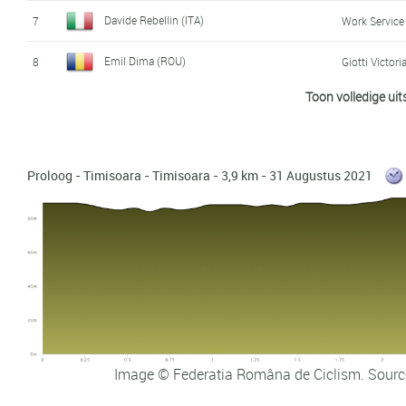
Davide Rebellin (ITA)
7
Work Service
Emil Dima (ROU)
8
Giotti Victori
Toon volledige uit
Maksim Bilyi (UKR)
9
Julian Lino (FRA)
10
CC Nogent-S
Proloog - Timisoara - Timisoara - 3,9 km - 31 Augustus 2021
Alessandro Bisolti (ITA)
11
Androni Gioca
Tomasz Budzinski (POL)
12
Kristian Javier Yustre Rodriguez (COL)
13
Giotti Victori
Artur Sowinski (POL)
14
Josip Rumac (CRO)
15
Androni Gioca
Image © Federatia Româna de Ciclism. Sourc
Michal Podlaski (POL)
16