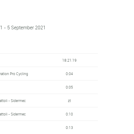
1 - 5 September 2021
18:21:19
ration Pro Cycling
0:04
0:05
ttoli - Sidermec
zt
ttoli - Sidermec
0:10
0:13