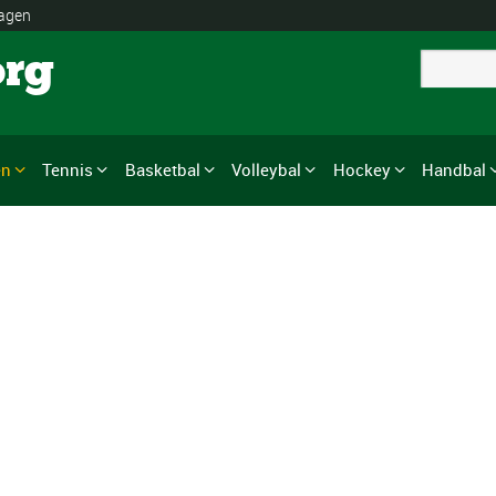
lagen
org
en
Tennis
Basketbal
Volleybal
Hockey
Handbal