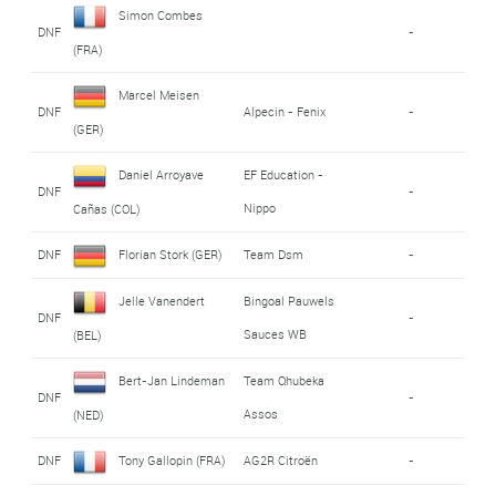
Simon Combes
DNF
-
(FRA)
Marcel Meisen
DNF
Alpecin - Fenix
-
(GER)
Daniel Arroyave
EF Education -
DNF
-
Nippo
Cañas (COL)
DNF
Florian Stork (GER)
Team Dsm
-
Jelle Vanendert
Bingoal Pauwels
DNF
-
Sauces WB
(BEL)
Bert-Jan Lindeman
Team Qhubeka
DNF
-
Assos
(NED)
DNF
Tony Gallopin (FRA)
AG2R Citroën
-