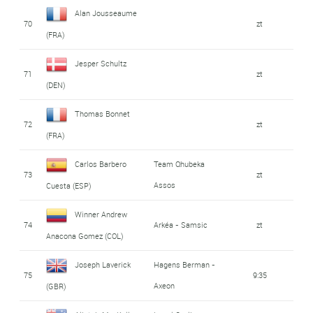
Alan Jousseaume
70
zt
(FRA)
Jesper Schultz
71
zt
(DEN)
Thomas Bonnet
72
zt
(FRA)
Carlos Barbero
Team Qhubeka
73
zt
Assos
Cuesta (ESP)
Winner Andrew
74
Arkéa - Samsic
zt
Anacona Gomez (COL)
Joseph Laverick
Hagens Berman -
75
9:35
Axeon
(GBR)