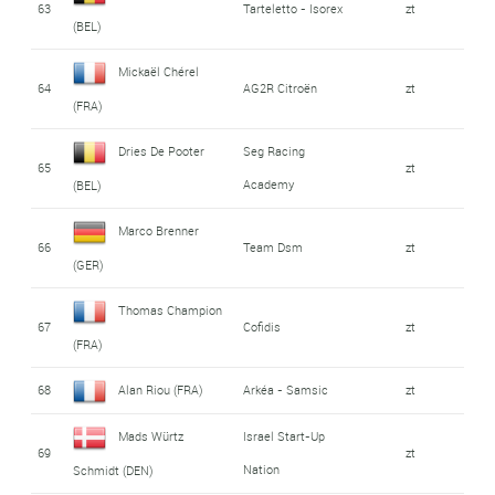
63
Tarteletto - Isorex
zt
(BEL)
Mickaël Chérel
64
AG2R Citroën
zt
(FRA)
Dries De Pooter
Seg Racing
65
zt
Academy
(BEL)
Marco Brenner
66
Team Dsm
zt
(GER)
Thomas Champion
67
Cofidis
zt
(FRA)
68
Alan Riou (FRA)
Arkéa - Samsic
zt
Mads Würtz
Israel Start-Up
69
zt
Nation
Schmidt (DEN)