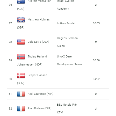
Alistair MacKellar
Israel Cycling
76
zt
Academy
(AUS)
Matthew Holmes
77
Lotto - Soudal
10:05
(GBR)
Hagens Berman -
Cole Davis (USA)
78
zt
Axeon
Tobias Halland
Uno-X Dare
79
10:56
Development Team
Johannessen (NOR)
Jesper Hansen
80
14:52
(DEN)
81
Axel Laurance (FRA)
zt
B&b Hotels P/b
Alan Boileau (FRA)
82
zt
KTM