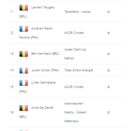
Lennert Teugels
11
Tarteletto - Isorex
zt
(BEL)
Aurélien Paret-
12
AG2R Citroën
zt
Peintre (FRA)
Israel Start-Up
Ben Hermans (BEL)
13
zt
Nation
14
Julien Simon (FRA)
Total Direct énergie
zt
Lilian Calmejane
15
AG2R Citroën
zt
(FRA)
Intermarché -
Aimé De Gendt
16
Wanty - Gobert
zt
(BEL)
Matériaux