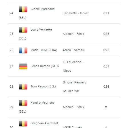
Gianni Marchand
24
Tarteletto - Isorex
0:11
(BEL)
Louis Vervaeke
25
Alpecin - Fenix
0:13
(BEL)
26
Matis Louvel (FRA)
Arkéa - Samsic
0:23
EF Education -
Jonas Rutsch (GER)
27
0:31
Nippo
Bingoal Pauwels
Tom Paquot (BEL)
28
0:36
Sauces WB
Xandro Meurisse
29
Alpecin - Fenix
zt
(BEL)
Greg Van Avermaet
30
AG2R Citroën
zt