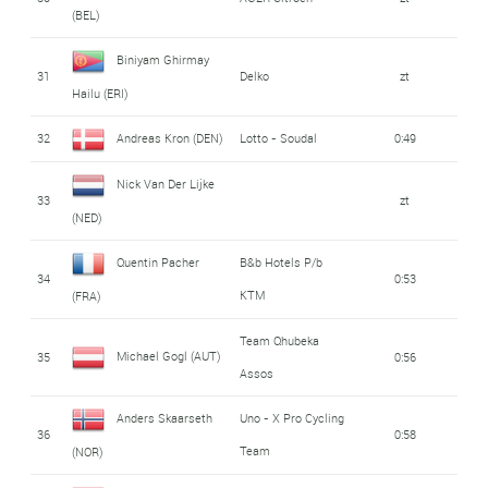
(BEL)
Biniyam Ghirmay
31
Delko
zt
Hailu (ERI)
32
Andreas Kron (DEN)
Lotto - Soudal
0:49
Nick Van Der Lijke
33
zt
(NED)
Quentin Pacher
B&b Hotels P/b
34
0:53
KTM
(FRA)
Team Qhubeka
Michael Gogl (AUT)
35
0:56
Assos
Anders Skaarseth
Uno - X Pro Cycling
36
0:58
Team
(NOR)