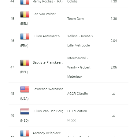
44
Remy Rochas (FRA)
Cofidis
1:30
Ilan Van Wilder
45
Team Dsm
1:36
(BEL)
Julien Antomarchi
Xelliss - Roubaix
46
2:04
Lille Métropole
(FRA)
Intermarché -
Baptiste Planckaert
47
Wanty - Gobert
2:06
(BEL)
Matériaux
Lawrence Warbasse
48
AG2R Citroën
zt
(USA)
Julius Van Den Berg
EF Education -
49
zt
Nippo
(NED)
Anthony Delaplace