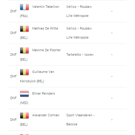
Valentin Tabellion
Xelliss - Roubaix
DNF
-
Lille Métropole
(FRA)
Mathias De Witte
Xelliss - Roubaix
DNF
-
Lille Métropole
(BEL)
Maxime De Poorter
DNF
Tarteletto - Isorex
-
(BEL)
Guillaume Van
DNF
-
Keirsbulck (BEL)
Elmar Reinders
DNF
-
(NED)
Alexander Colman
Sport Vlaanderen -
DNF
-
Baloise
(BEL)