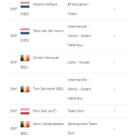
Moreno Hofland
EF Education -
DNF
-
Nippo
(NED)
Intermarché -
Taco Van Der Hoorn
DNF
Wanty - Gobert
-
(NED)
Matériaux
Sylvain Moniquet
DNF
Lotto - Soudal
-
(BEL)
Intermarché -
Tom Devriendt (BEL)
DNF
Wanty - Gobert
-
Matériaux
DNF
Felix Gall (AUT)
Team Dsm
-
Henri Vandenabeele
Development Team
DNF
-
Dsm
(BEL)