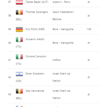
37
Tobias Bayer (AUT)
Alpecin - Fenix
zt
Thomas Sprengers
Sport Vlaanderen -
38
zt
Baloise
(BEL)
39
Nils Politt (GER)
Bora - Hansgrohe
1:05
Giovanni Aleotti
40
Bora - Hansgrohe
zt
(ITA)
Simone Consonni
41
Cofidis
zt
(ITA)
Omer Goldstein
Israel Start-Up
42
zt
Nation
(ISR)
Sep Vanmarcke
Israel Start-Up
43
zt
Nation
(BEL)