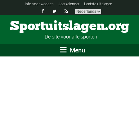
Info voor wedden
Jaarkalender
Laatste uitslagen



Sportuitslagen.org
De site voor alle sporten
Menu