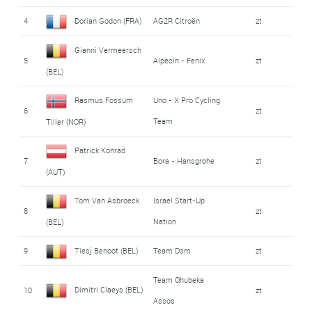
4
Dorian Godon (FRA)
AG2R Citroën
zt
Gianni Vermeersch
5
Alpecin - Fenix
zt
(BEL)
Rasmus Fossum
Uno - X Pro Cycling
6
zt
Team
Tiller (NOR)
Patrick Konrad
7
Bora - Hansgrohe
zt
(AUT)
Tom Van Asbroeck
Israel Start-Up
8
zt
Nation
(BEL)
9
Tiesj Benoot (BEL)
Team Dsm
zt
Team Qhubeka
Dimitri Claeys (BEL)
10
zt
Assos