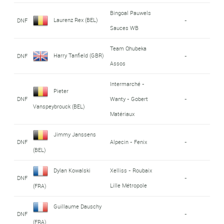
Bingoal Pauwels
Laurenz Rex (BEL)
DNF
-
Sauces WB
Team Qhubeka
Harry Tanfield (GBR)
DNF
-
Assos
Intermarché -
Pieter
DNF
Wanty - Gobert
-
Vanspeybrouck (BEL)
Matériaux
Jimmy Janssens
DNF
Alpecin - Fenix
-
(BEL)
Dylan Kowalski
Xelliss - Roubaix
DNF
-
Lille Métropole
(FRA)
Guillaume Dauschy
DNF
-
(FRA)