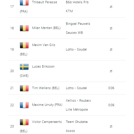
Thibault Ferasse
B&b Hotels P/b
17
zt
KTM
(FRA)
Bingoal Pauwels
Milan Menten (BEL)
18
zt
Sauces WB
Maxim Van Gils
19
Lotto - Soudal
zt
(BEL)
Lucas Eriksson
20
zt
(SWE)
21
Tim Wellens (BEL)
Lotto - Soudal
0:06
Xelliss - Roubaix
Maxime Urruty (FRA)
22
0:09
Lille Métropole
Victor Campenaerts
Team Qhubeka
23
zt
Assos
(BEL)