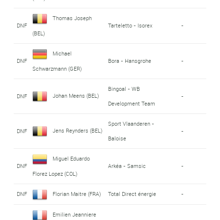
Thomas Joseph
DNF
Tarteletto - Isorex
-
(BEL)
Michael
DNF
Bora - Hansgrohe
-
Schwarzmann (GER)
Bingoal - WB
Johan Meens (BEL)
DNF
-
Development Team
Sport Vlaanderen -
Jens Reynders (BEL)
DNF
-
Baloise
Miguel Eduardo
DNF
Arkéa - Samsic
-
Florez Lopez (COL)
DNF
Florian Maitre (FRA)
Total Direct énergie
-
Emilien Jeanniere