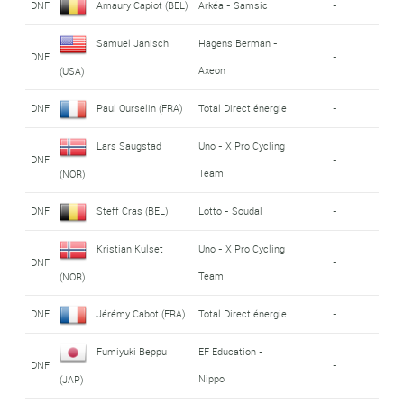
DNF
Amaury Capiot (BEL)
Arkéa - Samsic
-
Samuel Janisch
Hagens Berman -
DNF
-
Axeon
(USA)
DNF
Paul Ourselin (FRA)
Total Direct énergie
-
Lars Saugstad
Uno - X Pro Cycling
DNF
-
Team
(NOR)
DNF
Steff Cras (BEL)
Lotto - Soudal
-
Kristian Kulset
Uno - X Pro Cycling
DNF
-
Team
(NOR)
DNF
Jérémy Cabot (FRA)
Total Direct énergie
-
Fumiyuki Beppu
EF Education -
DNF
-
Nippo
(JAP)