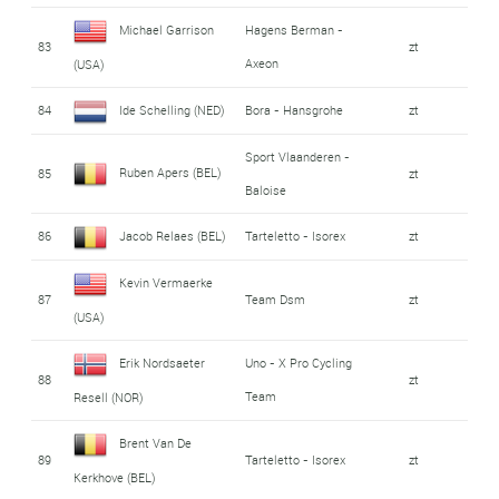
Michael Garrison
Hagens Berman -
83
zt
Axeon
(USA)
84
Ide Schelling (NED)
Bora - Hansgrohe
zt
Sport Vlaanderen -
Ruben Apers (BEL)
85
zt
Baloise
86
Jacob Relaes (BEL)
Tarteletto - Isorex
zt
Kevin Vermaerke
87
Team Dsm
zt
(USA)
Erik Nordsaeter
Uno - X Pro Cycling
88
zt
Team
Resell (NOR)
Brent Van De
89
Tarteletto - Isorex
zt
Kerkhove (BEL)