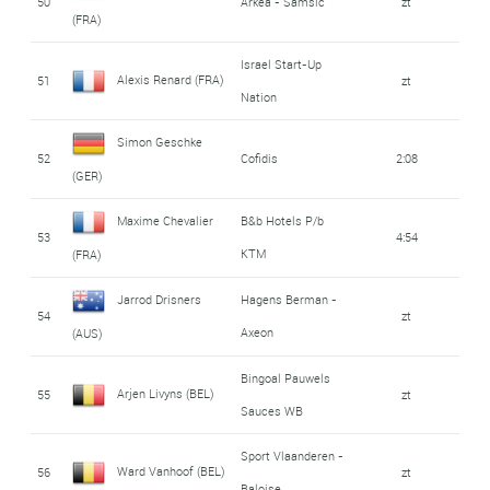
50
Arkéa - Samsic
zt
(FRA)
Israel Start-Up
Alexis Renard (FRA)
51
zt
Nation
Simon Geschke
52
Cofidis
2:08
(GER)
Maxime Chevalier
B&b Hotels P/b
53
4:54
KTM
(FRA)
Jarrod Drisners
Hagens Berman -
54
zt
Axeon
(AUS)
Bingoal Pauwels
Arjen Livyns (BEL)
55
zt
Sauces WB
Sport Vlaanderen -
Ward Vanhoof (BEL)
56
zt
Baloise