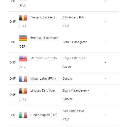
DNF
-
(FRA)
Frederik Backaert
B&b Hotels P/b
DNF
-
KTM
(BEL)
Emanuel Buchmann
DNF
Bora - Hansgrohe
-
(GER)
Matthew Riccitello
Hagens Berman -
DNF
-
Axeon
(USA)
DNF
Victor Lafay (FRA)
Cofidis
-
Lindsay De Vylder
Sport Vlaanderen -
DNF
-
Baloise
(BEL)
B&b Hotels P/b
Nicola Bagioli (ITA)
DNF
-
KTM