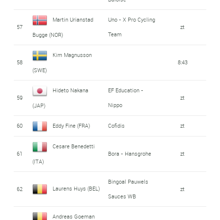
Martin Urianstad
Uno - X Pro Cycling
57
zt
Team
Bugge (NOR)
Kim Magnusson
58
8:43
(SWE)
Hideto Nakana
EF Education -
59
zt
Nippo
(JAP)
60
Eddy Fine (FRA)
Cofidis
zt
Cesare Benedetti
61
Bora - Hansgrohe
zt
(ITA)
Bingoal Pauwels
Laurens Huys (BEL)
62
zt
Sauces WB
Andreas Goeman