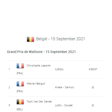
België - 15 September 2021
Grand Prix de Wallonie - 15 September 2021
Christophe Laporte
1
Cofidis
4:59:57
(FRA)
Warren Barguil
2
Arkéa - Samsic
zt
(FRA)
Tosh Van Der Sande
3
Lotto - Soudal
zt
(BEL)