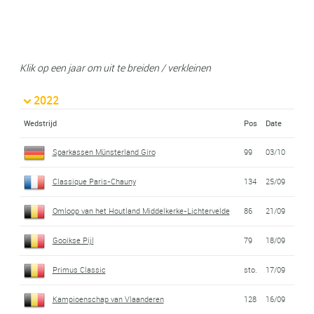
Klik op een jaar om uit te breiden / verkleinen
2022
Wedstrijd
Pos
Date
Sparkassen Münsterland Giro
99
03/10
Classique Paris-Chauny
134
25/09
Omloop van het Houtland Middelkerke-Lichtervelde
86
21/09
Gooikse Pijl
79
18/09
Primus Classic
sto.
17/09
Kampioenschap van Vlaanderen
128
16/09