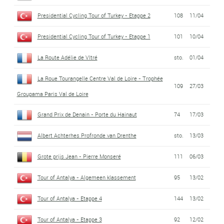
Presidential Cycling Tour of Turkey - Etappe 2
108
11/04
Presidential Cycling Tour of Turkey - Etappe 1
101
10/04
La Route Adélie de VItré
sto.
01/04
La Roue Tourangelle Centre Val de Loire - Trophée
109
27/03
Groupama Paris Val de Loire
Grand Prix de Denain - Porte du Hainaut
74
17/03
Albert Achterhes Profronde van Drenthe
sto.
13/03
Grote prijs Jean - Pierre Monseré
111
06/03
Tour of Antalya - Algemeen klassement
95
13/02
Tour of Antalya - Etappe 4
144
13/02
Tour of Antalya - Etappe 3
92
12/02