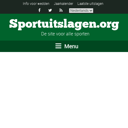
Info voor wedden
Jaarkalender
Laatste uitslagen



Sportuitslagen.org
De site voor alle sporten
Menu