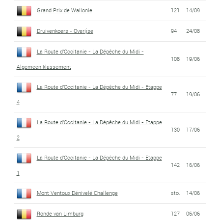
Grand Prix de Wallonie
121
14/09
Druivenkoers - Overijse
94
24/08
La Route d'Occitanie - La Dépêche du Midi -
108
19/06
Algemeen klassement
La Route d'Occitanie - La Dépêche du Midi - Etappe
77
19/06
4
La Route d'Occitanie - La Dépêche du Midi - Etappe
130
17/06
2
La Route d'Occitanie - La Dépêche du Midi - Etappe
142
16/06
1
Mont Ventoux Dénivelé Challenge
sto.
14/06
Ronde van Limburg
127
06/06