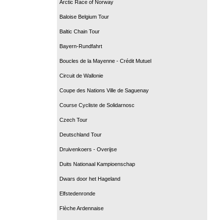
Arctic Race of Norway
Baloise Belgium Tour
Baltic Chain Tour
Bayern-Rundfahrt
Boucles de la Mayenne - Crédit Mutuel
Circuit de Wallonie
Coupe des Nations Ville de Saguenay
Course Cycliste de Solidarnosc
Czech Tour
Deutschland Tour
Druivenkoers - Overijse
Duits Nationaal Kampioenschap
Dwars door het Hageland
Elfstedenronde
Flèche Ardennaise