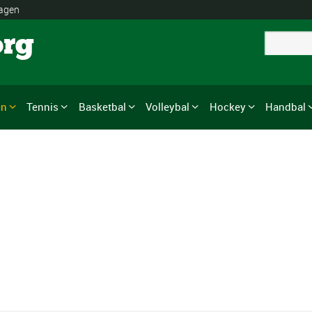
lagen
org
en
Tennis
Basketbal
Volleybal
Hockey
Handbal