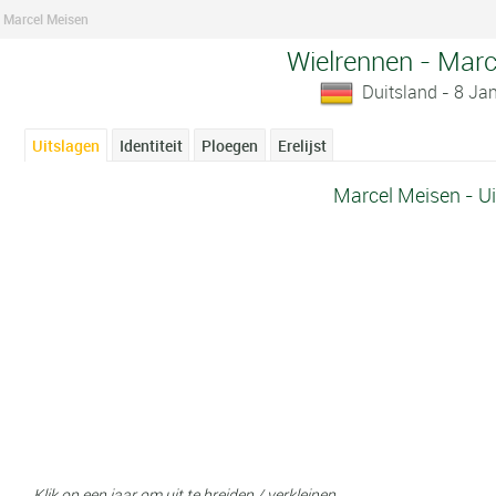
Marcel Meisen
Wielrennen - Marc
Duitsland - 8 Ja
Uitslagen
Identiteit
Ploegen
Erelijst
Marcel Meisen - U
Klik op een jaar om uit te breiden / verkleinen