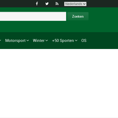



Motorsport
Winter
+50 Sporten
OS