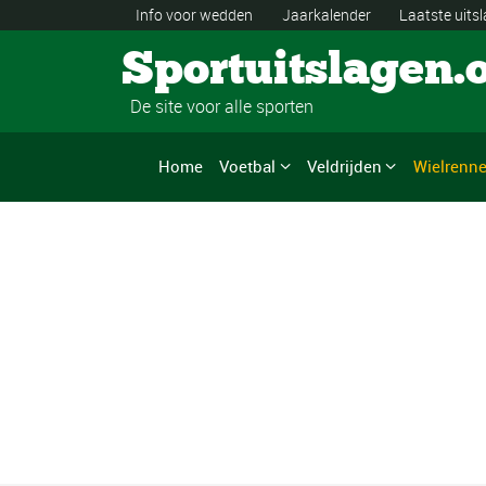
Info voor wedden
Jaarkalender
Laatste uits
Sportuitslagen.
De site voor alle sporten
Home
Voetbal
Veldrijden
Wielrenn