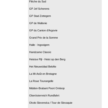
Flèche du Sud
GP Jef Scherens
GP Stad Zottegem
GP de Wallonie
GP du Canton d'Argovie
Grand Prix de la Somme
Halle - Ingooigem
Handzame Classic
Heistse Pijl - Heist op den Berg
Het Nieuwsblad Belofte
La Mi-Août en Bretagne
La Roue Tourangelle
Midden-Brabant Poort Omloop
Oberösterreich Rundfahrt
Okolo Slovenska / Tour de Slovaquie