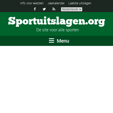
Info voor wedden
Jaarkalender
Laatste uitslagen



Sportuitslagen.org
De site voor alle sporten
Menu