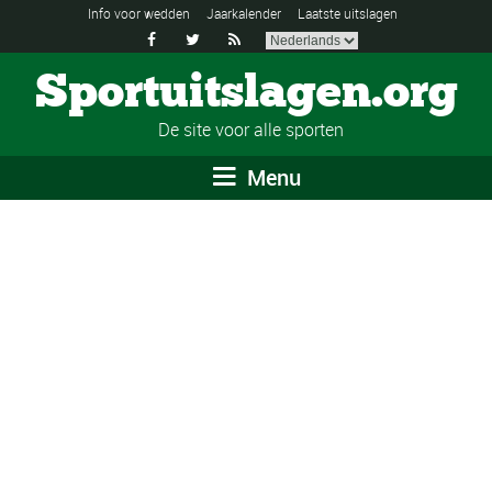
Info voor wedden
Jaarkalender
Laatste uitslagen



Sportuitslagen.org
De site voor alle sporten
Menu