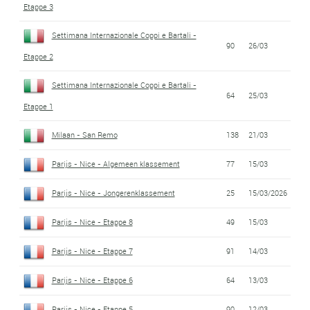
Etappe 3
Settimana Internazionale Coppi e Bartali -
90
26/03
Etappe 2
Settimana Internazionale Coppi e Bartali -
64
25/03
Etappe 1
Milaan - San Remo
138
21/03
Parijs - Nice - Algemeen klassement
77
15/03
Parijs - Nice - Jongerenklassement
25
15/03/2026
Parijs - Nice - Etappe 8
49
15/03
Parijs - Nice - Etappe 7
91
14/03
Parijs - Nice - Etappe 6
64
13/03
Parijs - Nice - Etappe 5
90
12/03