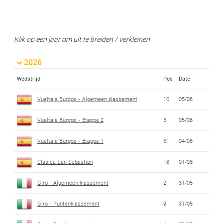
Klik op een jaar om uit te breiden / verkleinen
2026
Wedstrijd
Pos
Date
Vuelta a Burgos - Algemeen klassement
10
05/08
Vuelta a Burgos - Etappe 2
5
05/08
Vuelta a Burgos - Etappe 1
61
04/08
Clasica San Sebastian
18
01/08
Giro - Algemeen klassement
2
31/05
Giro - Puntenklassement
9
31/05