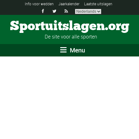
Info voor wedden
Jaarkalender
Laatste uitslagen



Sportuitslagen.org
De site voor alle sporten
Menu