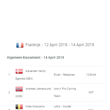
Frankrijk - 12 April 2019 - 14 April 2019
Algemeen klassement - 14 April 2019
Alexander Kamp
1
Riwal - Readynez
12:54:44
Egested (DEN)
Andreas Leknessund
Uno-X Pro Cycling
2
0:07
Team
(NOR)
Kobe Goossens
Lotto - Soudal
3
0:11