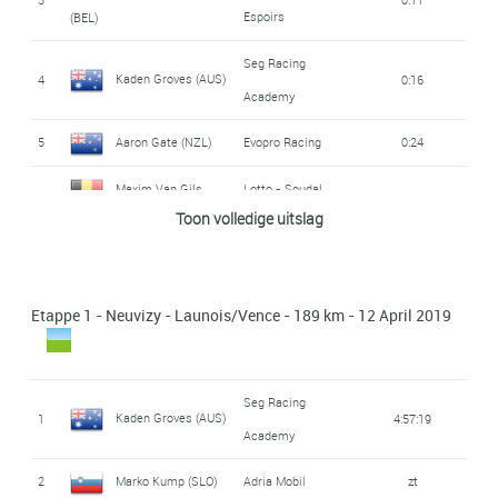
Espoirs
(BEL)
Seg Racing
Kaden Groves (AUS)
4
0:16
Academy
5
Aaron Gate (NZL)
Evopro Racing
0:24
Maxim Van Gils
Lotto - Soudal
6
0:25
Toon volledige uitslag
Espoirs
(BEL)
Leopard Pro
Szymon Rekita (POL)
7
0:26
Cycling
Etappe 1 - Neuvizy - Launois/Vence - 189 km - 12 April 2019
Roland Thalmann
8
Vorarlberg - Santic
0:27
(SUI)
Seg Racing
Kaden Groves (AUS)
1
4:57:19
Sunweb
Academy
Felix Gall (AUT)
9
0:27
Development
2
Marko Kump (SLO)
Adria Mobil
zt