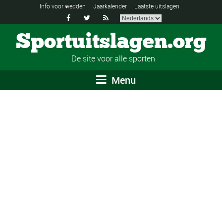
Info voor wedden
Jaarkalender
Laatste uitslagen



Sportuitslagen.org
De site voor alle sporten
Menu