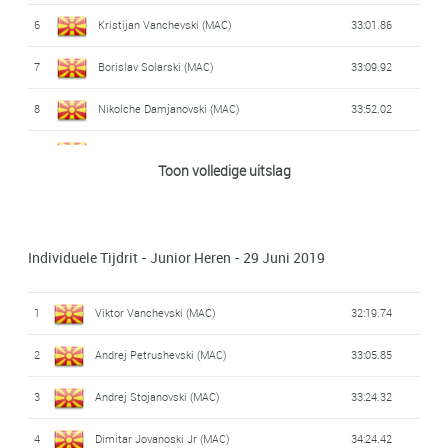
6
Kristijan Vanchevski (MAC)
33:01.86
7
Borislav Solarski (MAC)
33:09.92
8
Nikolche Damjanovski (MAC)
33:52.02
9
Sashko Josifovski (MAC)
34:59.25
Toon volledige uitslag
10
Aleksandar Cavleski (MAC)
36:10.58
11
Marjan Tasevski (MAC)
37:10.17
Individuele Tijdrit - Junior Heren - 29 Juni 2019
12
Hristijan Georgievski (MAC)
37:10.54
1
Viktor Vanchevski (MAC)
32:19.74
2
Andrej Petrushevski (MAC)
33:05.85
3
Andrej Stojanovski (MAC)
33:24.32
4
Dimitar Jovanoski Jr (MAC)
34:24.42