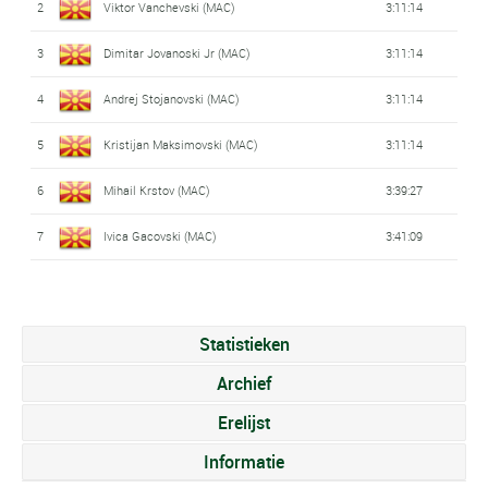
2
Viktor Vanchevski (MAC)
3:11:14
3
Dimitar Jovanoski Jr (MAC)
3:11:14
4
Andrej Stojanovski (MAC)
3:11:14
5
Kristijan Maksimovski (MAC)
3:11:14
6
Mihail Krstov (MAC)
3:39:27
7
Ivica Gacovski (MAC)
3:41:09
Statistieken
Archief
Erelijst
Informatie