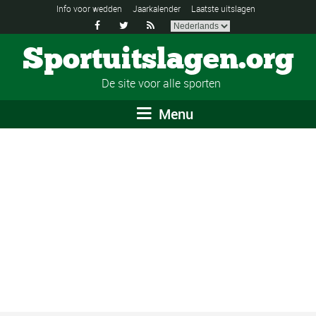
Info voor wedden
Jaarkalender
Laatste uitslagen



Sportuitslagen.org
De site voor alle sporten
Menu