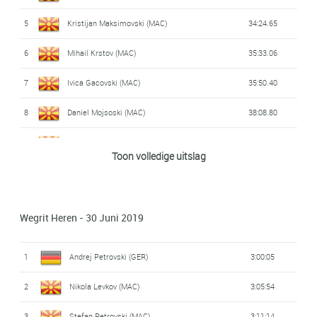
5
Kristijan Maksimovski (MAC)
34:24.65
6
Mihail Krstov (MAC)
35:33.06
7
Ivica Gacovski (MAC)
35:50.40
8
Daniel Mojsoski (MAC)
38:08.80
9
Vlatko Dimkovski (MAC)
45:43.68
Toon volledige uitslag
Wegrit Heren - 30 Juni 2019
1
Andrej Petrovski (GER)
3:00:05
2
Nikola Levkov (MAC)
3:05:54
3
Stefan Petrovski (MAC)
3:11:14