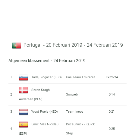
Portugal - 20 Februari 2019 - 24 Februari 2019
Algemeen klassement - 24 Februari 2019
1
Tadej Pogacar (SLO)
Uae Team Emirates
19:26:34
Søren Kragh
2
Sunweb
0:14
Andersen (DEN)
3
Wout Poels (NED)
Team Ineos
0:21
Enric Mas Nicolau
Deceuninck - Quick
4
0:25
Step
(ESP)