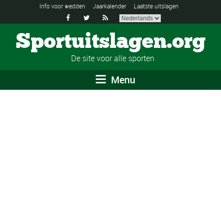
Info voor wedden
Jaarkalender
Laatste uitslagen



Sportuitslagen.org
De site voor alle sporten
Menu