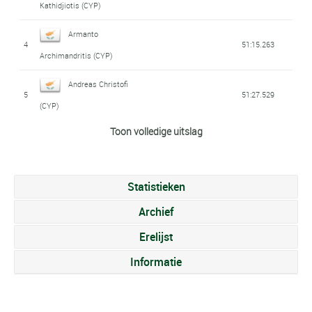
Kathidjiotis (CYP)
Armanto
4
51:15.263
Archimandritis (CYP)
Andreas Christofi
5
51:27.529
(CYP)
Toon volledige uitslag
Petros Procopides
6
52:52.039
(CYP)
Demetris
Statistieken
7
53:38.740
Charalambous (CYP)
Archief
Kostantinos
Erelijst
8
55:29.432
Thymides (CYP)
Informatie
Andreas Nikolaou
9
56:14.949
(CYP)