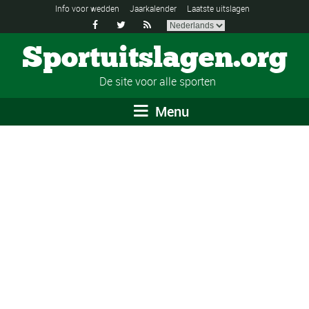
Info voor wedden
Jaarkalender
Laatste uitslagen



Sportuitslagen.org
De site voor alle sporten
Menu