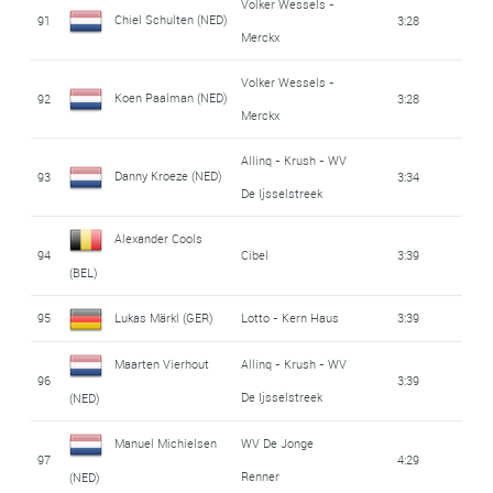
Volker Wessels -
Chiel Schulten (NED)
91
3:28
Merckx
Volker Wessels -
Koen Paalman (NED)
92
3:28
Merckx
Allinq - Krush - WV
Danny Kroeze (NED)
93
3:34
De Ijsselstreek
Alexander Cools
94
Cibel
3:39
(BEL)
95
Lukas Märkl (GER)
Lotto - Kern Haus
3:39
Maarten Vierhout
Allinq - Krush - WV
96
3:39
De Ijsselstreek
(NED)
Manuel Michielsen
WV De Jonge
97
4:29
Renner
(NED)