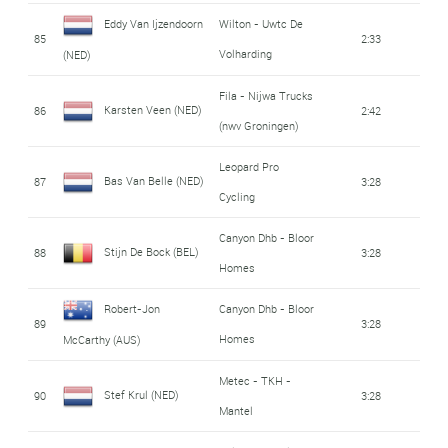
Eddy Van Ijzendoorn
Wilton - Uwtc De
85
2:33
Volharding
(NED)
Fila - Nijwa Trucks
Karsten Veen (NED)
86
2:42
(nwv Groningen)
Leopard Pro
Bas Van Belle (NED)
87
3:28
Cycling
Canyon Dhb - Bloor
Stijn De Bock (BEL)
88
3:28
Homes
Robert-Jon
Canyon Dhb - Bloor
89
3:28
Homes
McCarthy (AUS)
Metec - TKH -
Stef Krul (NED)
90
3:28
Mantel