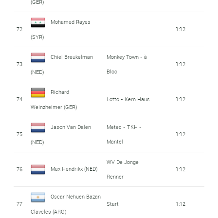
(GER)
Mohamed Rayes
72
1:12
(SYR)
Chiel Breukelman
Monkey Town - à
73
1:12
Bloc
(NED)
Richard
74
Lotto - Kern Haus
1:12
Weinzheimer (GER)
Jason Van Dalen
Metec - TKH -
75
1:12
Mantel
(NED)
WV De Jonge
Max Hendrikx (NED)
76
1:12
Renner
Oscar Nehuen Bazan
77
Start
1:12
Claveles (ARG)