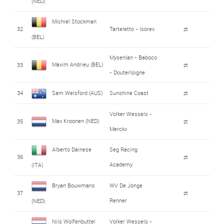
(NED)
Michiel Stockman
32
Tarteletto - Isorex
zt
(BEL)
Mysenlan - Baboco
Maxim Andrieu (BEL)
33
zt
- Douterloigne
34
Sam Welsford (AUS)
Sunshine Coast
zt
Volker Wessels -
Max Kroonen (NED)
35
zt
Merckx
Alberto Dainese
Seg Racing
36
zt
Academy
(ITA)
Bryan Bouwmans
WV De Jonge
37
zt
Renner
(NED)
Nils Wolfenbuttel
Volker Wessels -