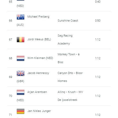
65
0:40
(NED)
Michael Freiberg
66
Sunshine Coast
0:50
(AUS)
Seg Racing
Jordi Meeus (BEL)
67
1:12
Academy
Monkey Town - à
Wim Kleiman (NED)
68
1:12
Bloc
Jacob Hennessy
Canyon Dhb - Bloor
69
1:12
Homes
(GBR)
Arjan Arentsen
Allinq - Krush - WV
70
1:12
De Ijsselstreek
(NED)
Jan Niklas Junger
71
1:12