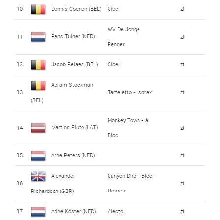
10
Dennis Coenen (BEL)
Cibel
zt
WV De Jonge
Rens Tulner (NED)
11
zt
Renner
12
Jacob Relaes (BEL)
Cibel
zt
Abram Stockman
13
Tarteletto - Isorex
zt
(BEL)
Monkey Town - à
Martins Pluto (LAT)
14
zt
Bloc
15
Arne Peters (NED)
zt
Alexander
Canyon Dhb - Bloor
16
zt
Homes
Richardson (GBR)
17
Adne Koster (NED)
Alecto
zt