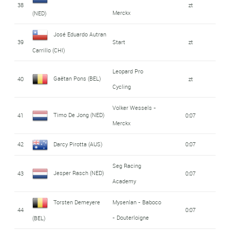
38
zt
Merckx
(NED)
José Eduardo Autran
39
Start
zt
Carrillo (CHI)
Leopard Pro
Gaëtan Pons (BEL)
40
zt
Cycling
Volker Wessels -
Timo De Jong (NED)
41
0:07
Merckx
42
Darcy Pirotta (AUS)
0:07
Seg Racing
Jesper Rasch (NED)
43
0:07
Academy
Torsten Demeyere
Mysenlan - Baboco
44
0:07
- Douterloigne
(BEL)