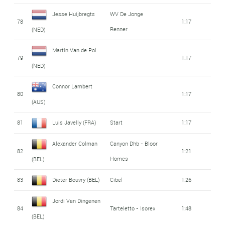
Jesse Huijbregts
WV De Jonge
78
1:17
Renner
(NED)
Martin Van de Pol
79
1:17
(NED)
Connor Lambert
80
1:17
(AUS)
81
Luis Javelly (FRA)
Start
1:17
Alexander Colman
Canyon Dhb - Bloor
82
1:21
Homes
(BEL)
83
Dieter Bouvry (BEL)
Cibel
1:26
Jordi Van Dingenen
84
Tarteletto - Isorex
1:48
(BEL)