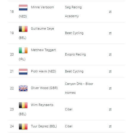
Minne Verboom
Seg Racing
18
zt
Academy
(NED)
Guillaume Seye
19
Beat Cycling
zt
(BEL)
Matthew Teggart
20
Evopro Racing
zt
(IRL)
21
Piotr Havik (NED)
Beat Cycling
zt
Canyon Dhb - Bloor
Oliver Wood (GBR)
22
zt
Homes
Wim Reynaerts
23
Cibel
zt
(BEL)
24
Tuur Deprez (BEL)
Cibel
zt