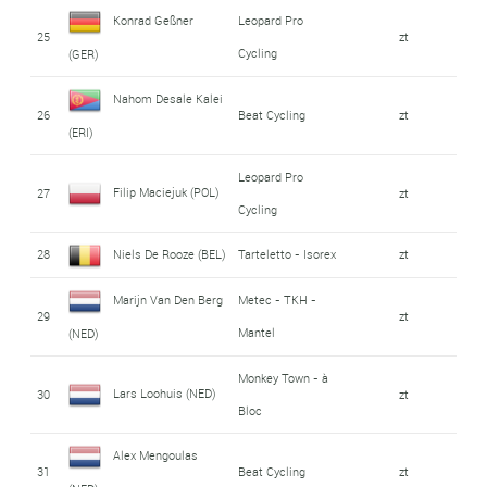
Konrad Geßner
Leopard Pro
25
zt
Cycling
(GER)
Nahom Desale Kalei
26
Beat Cycling
zt
(ERI)
Leopard Pro
Filip Maciejuk (POL)
27
zt
Cycling
28
Niels De Rooze (BEL)
Tarteletto - Isorex
zt
Marijn Van Den Berg
Metec - TKH -
29
zt
Mantel
(NED)
Monkey Town - à
Lars Loohuis (NED)
30
zt
Bloc
Alex Mengoulas
31
Beat Cycling
zt