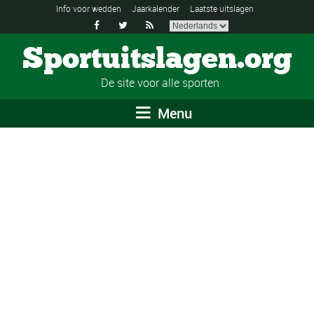
Info voor wedden
Jaarkalender
Laatste uitslagen



Sportuitslagen.org
De site voor alle sporten
Menu