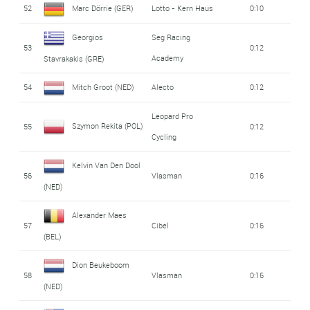
52
Marc Dörrie (GER)
Lotto - Kern Haus
0:10
Georgios
Seg Racing
53
0:12
Academy
Stavrakakis (GRE)
54
Mitch Groot (NED)
Alecto
0:12
Leopard Pro
Szymon Rekita (POL)
55
0:12
Cycling
Kelvin Van Den Dool
56
Vlasman
0:16
(NED)
Alexander Maes
57
Cibel
0:16
(BEL)
Dion Beukeboom
58
Vlasman
0:16
(NED)