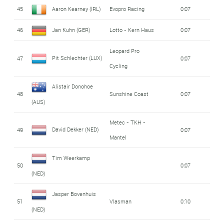
45
Aaron Kearney (IRL)
Evopro Racing
0:07
46
Jan Kuhn (GER)
Lotto - Kern Haus
0:07
Leopard Pro
Pit Schlechter (LUX)
47
0:07
Cycling
Alistair Donohoe
48
Sunshine Coast
0:07
(AUS)
Metec - TKH -
David Dekker (NED)
49
0:07
Mantel
Tim Weerkamp
50
0:07
(NED)
Jasper Bovenhuis
51
Vlasman
0:10
(NED)