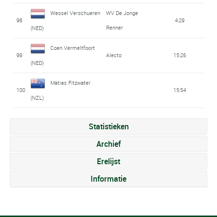
Wessel Verschueren
WV De Jonge
98
4:29
Renner
(NED)
Coen Vermeltfoort
99
Alecto
15:26
(NED)
Matias Fitzwater
100
15:54
(NZL)
Statistieken
Archief
Erelijst
Informatie