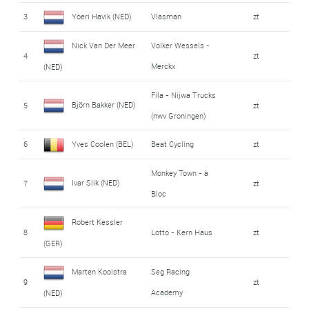
3
Yoeri Havik (NED)
Vlasman
zt
Nick Van Der Meer
Volker Wessels -
4
zt
Merckx
(NED)
Fila - Nijwa Trucks
Björn Bakker (NED)
5
zt
(nwv Groningen)
6
Yves Coolen (BEL)
Beat Cycling
zt
Monkey Town - à
Ivar Slik (NED)
7
zt
Bloc
Robert Kessler
8
Lotto - Kern Haus
zt
(GER)
Marten Kooistra
Seg Racing
9
zt
Academy
(NED)