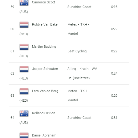
Cameron Scott
59
Sunshine Coast
0:16
(AUS)
Robbie Van Bakel
Metec - TKH -
60
0:22
Mantel
(NED)
Martijn Budding
61
Beat Cycling
0:22
(NED)
Jasper Schouten
Allinq - Krush - WV
62
0:24
De Ijsselstreek
(NED)
Lars Van de Berg
Metec - TKH -
63
0:29
Mantel
(NED)
Kelland O'Brien
64
Sunshine Coast
0:31
(AUS)
Daniel Abraham