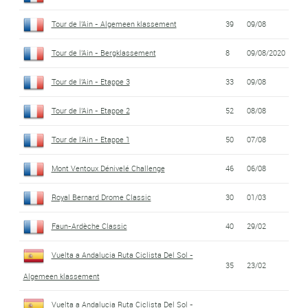
Tour de l'Ain - Algemeen klassement
39
09/08
Tour de l'Ain - Bergklassement
8
09/08/2020
Tour de l'Ain - Etappe 3
33
09/08
Tour de l'Ain - Etappe 2
52
08/08
Tour de l'Ain - Etappe 1
50
07/08
Mont Ventoux Dénivelé Challenge
46
06/08
Royal Bernard Drome Classic
30
01/03
Faun-Ardèche Classic
40
29/02
Vuelta a Andalucia Ruta Ciclista Del Sol -
35
23/02
Algemeen klassement
Vuelta a Andalucia Ruta Ciclista Del Sol -