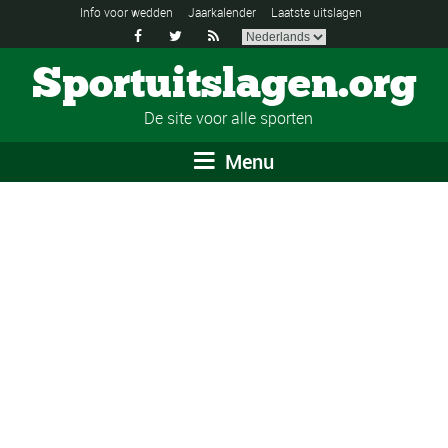
Info voor wedden
Jaarkalender
Laatste uitslagen



Sportuitslagen.org
De site voor alle sporten
Menu