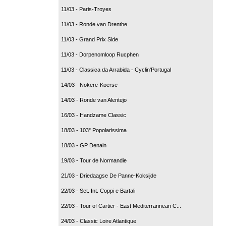
11/03 - Paris-Troyes
11/03 - Ronde van Drenthe
11/03 - Grand Prix Side
11/03 - Dorpenomloop Rucphen
11/03 - Classica da Arrabida - Cyclin'Portugal
14/03 - Nokere-Koerse
14/03 - Ronde van Alentejo
16/03 - Handzame Classic
18/03 - 103° Popolarissima
18/03 - GP Denain
19/03 - Tour de Normandie
21/03 - Driedaagse De Panne-Koksijde
22/03 - Set. Int. Coppi e Bartali
22/03 - Tour of Cartier - East Mediterrannean C...
24/03 - Classic Loire Atlantique