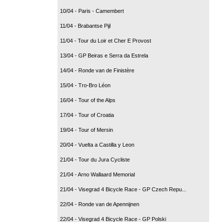
10/04 - Paris - Camembert
11/04 - Brabantse Pijl
11/04 - Tour du Loir et Cher E Provost
13/04 - GP Beiras e Serra da Estrela
14/04 - Ronde van de Finistère
15/04 - Tro-Bro Léon
16/04 - Tour of the Alps
17/04 - Tour of Croatia
19/04 - Tour of Mersin
20/04 - Vuelta a Castilla y Leon
21/04 - Tour du Jura Cycliste
21/04 - Arno Wallaard Memorial
21/04 - Visegrad 4 Bicycle Race - GP Czech Repu...
22/04 - Ronde van de Apennijnen
22/04 - Visegrad 4 Bicycle Race - GP Polski