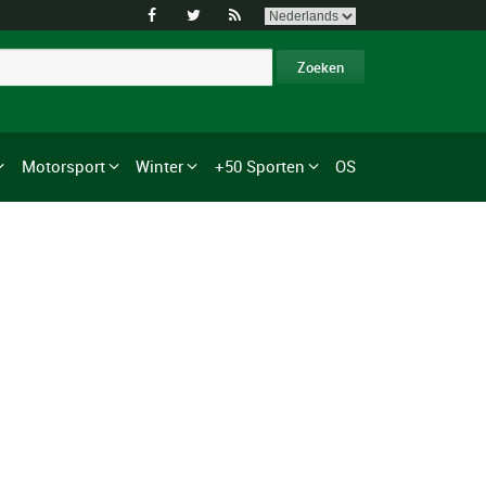



Motorsport
Winter
+50 Sporten
OS