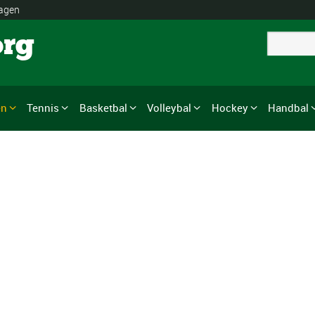
lagen
org
en
Tennis
Basketbal
Volleybal
Hockey
Handbal