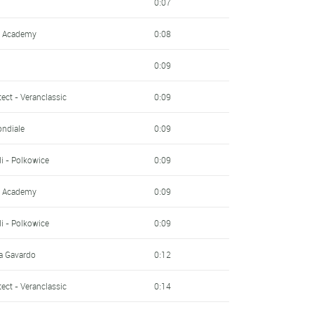
0:07
ng Academy
0:08
t
0:09
ect - Veranclassic
0:09
ondiale
0:09
i - Polkowice
0:09
ng Academy
0:09
i - Polkowice
0:09
ra Gavardo
0:12
ect - Veranclassic
0:14