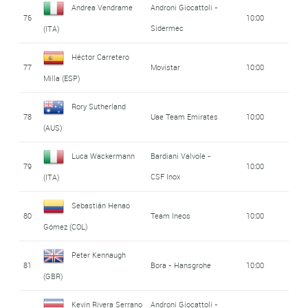
Andrea Vendrame
Androni Giocattoli -
76
10:00
Sidermec
(ITA)
Héctor Carretero
77
Movistar
10:00
Milla (ESP)
Rory Sutherland
78
Uae Team Emirates
10:00
(AUS)
Luca Wackermann
Bardiani Valvole -
79
10:00
CSF Inox
(ITA)
Sebastián Henao
80
Team Ineos
10:00
Gómez (COL)
Peter Kennaugh
81
Bora - Hansgrohe
10:00
(GBR)
Kevin Rivera Serrano
Androni Giocattoli -