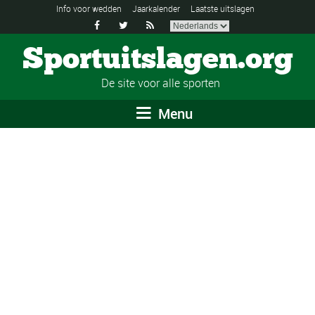
Info voor wedden
Jaarkalender
Laatste uitslagen



Sportuitslagen.org
De site voor alle sporten
Menu