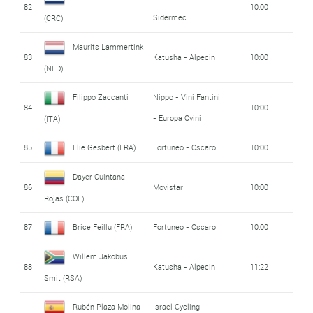
82
10:00
Sidermec
(CRC)
Maurits Lammertink
83
Katusha - Alpecin
10:00
(NED)
Filippo Zaccanti
Nippo - Vini Fantini
84
10:00
- Europa Ovini
(ITA)
85
Elie Gesbert (FRA)
Fortuneo - Oscaro
10:00
Dayer Quintana
86
Movistar
10:00
Rojas (COL)
87
Brice Feillu (FRA)
Fortuneo - Oscaro
10:00
Willem Jakobus
88
Katusha - Alpecin
11:22
Smit (RSA)
Rubén Plaza Molina
Israel Cycling