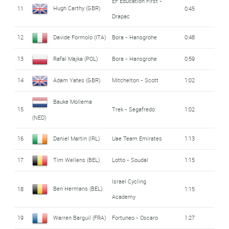
EF Education First -
Hugh Carthy (GBR)
11
0:45
Drapac
12
Davide Formolo (ITA)
Bora - Hansgrohe
0:48
13
Rafal Majka (POL)
Bora - Hansgrohe
0:59
14
Adam Yates (GBR)
Mitchelton - Scott
1:02
Bauke Mollema
15
Trek - Segafredo
1:02
(NED)
16
Daniel Martin (IRL)
Uae Team Emirates
1:13
17
Tim Wellens (BEL)
Lotto - Soudal
1:15
Israel Cycling
Ben Hermans (BEL)
18
1:15
Academy
19
Warren Barguil (FRA)
Fortuneo - Oscaro
1:27