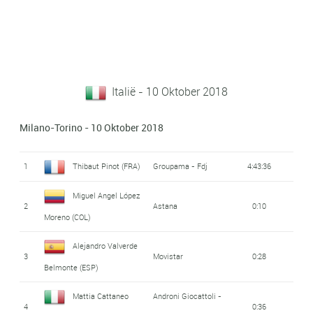
Italië - 10 Oktober 2018
Milano-Torino - 10 Oktober 2018
1
Thibaut Pinot (FRA)
Groupama - Fdj
4:43:36
Miguel Angel López
2
Astana
0:10
Moreno (COL)
Alejandro Valverde
3
Movistar
0:28
Belmonte (ESP)
Mattia Cattaneo
Androni Giocattoli -
4
0:36