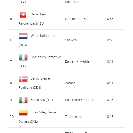
Sidermec
(ITA)
Sébastien
5
Groupama - Fdj
0:38
Reichenbach (SUI)
Wilco Kelderman
6
Sunweb
0:38
(NED)
Domenico Pozzovivo
7
Bahrain - Merida
0:41
(ITA)
Jakob Diemer
8
Astana
0:41
Fuglsang (DEN)
9
Fabio Aru (ITA)
Uae Team Emirates
0:43
Egan Arley Bernal
10
Team Ineos
0:45
Gomez (COL)