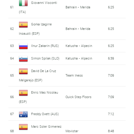
Giovanni Visconti
61
Bahrain - Merida
6:25
(ITA)
Gorka Izagirre
62
Bahrain - Merida
6:25
Insausti (ESP)
63
Ilnur Zakarin (RUS)
Katusha - Alpecin
6:25
64
Simon Spilak (SLO)
Katusha - Alpecin
6:39
David De La Cruz
65
Team Ineos
7:09
Melgarejo (ESP)
Enric Mas Nicolau
66
Quick Step Floors
7:09
(ESP)
67
Freddy Ovett (AUS)
7:12
Marc Soler Gimenez
68
Movistar
8:48