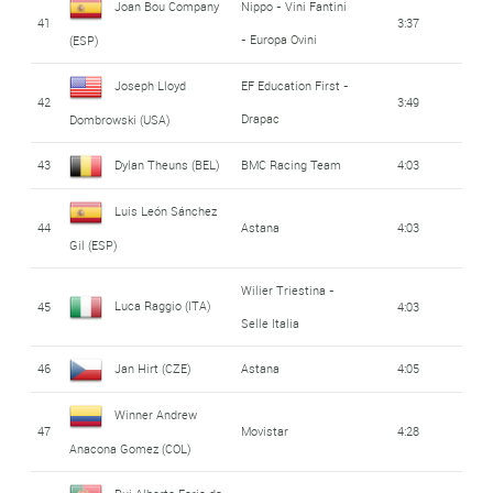
Joan Bou Company
Nippo - Vini Fantini
41
3:37
- Europa Ovini
(ESP)
Joseph Lloyd
EF Education First -
42
3:49
Drapac
Dombrowski (USA)
43
Dylan Theuns (BEL)
BMC Racing Team
4:03
Luis León Sánchez
44
Astana
4:03
Gil (ESP)
Wilier Triestina -
Luca Raggio (ITA)
45
4:03
Selle Italia
46
Jan Hirt (CZE)
Astana
4:05
Winner Andrew
47
Movistar
4:28
Anacona Gomez (COL)