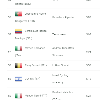
Honoré (DEN)
José Isidro Maciel
55
Katusha - Alpecin
5:03
Gonçalves (POR)
Sergio Luis Henao
56
Team Ineos
5:06
Montoya (COL)
Matteo Spreafico
Androni Giocattoli -
57
5:08
Sidermec
(ITA)
58
Tiesj Benoot (BEL)
Lotto - Soudal
5:58
Israel Cycling
Guy Niv (ISR)
59
6:15
Academy
Bardiani Valvole -
Manuel Senni (ITA)
60
6:24
CSF Inox