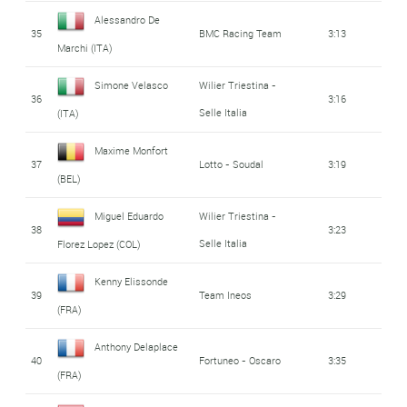
Alessandro De
35
BMC Racing Team
3:13
Marchi (ITA)
Simone Velasco
Wilier Triestina -
36
3:16
Selle Italia
(ITA)
Maxime Monfort
37
Lotto - Soudal
3:19
(BEL)
Miguel Eduardo
Wilier Triestina -
38
3:23
Selle Italia
Florez Lopez (COL)
Kenny Elissonde
39
Team Ineos
3:29
(FRA)
Anthony Delaplace
40
Fortuneo - Oscaro
3:35
(FRA)