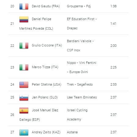
20
David Gaudu (FRA)
Groupama - Fdj
1:38
Daniel Felipe
EF Education First -
21
1:41
Drapac
Martínez Poveda (COL)
Bardiani Valvole -
Giulio Ciccone (ITA)
22
2:00
CSF Inox
Nippo - Vini Fantini
Marco Tizza (ITA)
23
2:25
- Europa Ovini
24
Peter Stetina (USA)
Trek - Segafredo
2:33
25
Jan Polanc (SLO)
Uae Team Emirates
2:37
José Manuel Díaz
Israel Cycling
26
2:37
Academy
Gallego (ESP)
27
Andrey Zeits (KAZ)
Astana
2:37