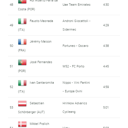
Rui Alberto Faria da
48
Uae Team Emirates
4:30
Costa (POR)
Fausto Masnada
Androni Giocattoli -
49
4:29
Sidermec
(ITA)
Jérémy Maison
50
Fortuneo - Oscaro
4:38
(FRA)
José Fernandes
51
W52 - FC Porto
4:45
(POR)
Ivan Santaromita
Nippo - Vini Fantini
52
4:59
- Europa Ovini
(ITA)
Sebastian
Hrinkow Advarics
53
5:01
Cycleang
Schönberger (AUT)
Mikkel Frølich
54
Virtu
5:03