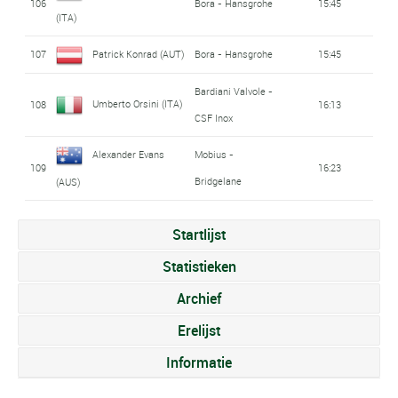
106
Bora - Hansgrohe
15:45
(ITA)
107
Patrick Konrad (AUT)
Bora - Hansgrohe
15:45
Bardiani Valvole -
Umberto Orsini (ITA)
108
16:13
CSF Inox
Alexander Evans
Mobius -
109
16:23
Bridgelane
(AUS)
Startlijst
Statistieken
Archief
Erelijst
Informatie