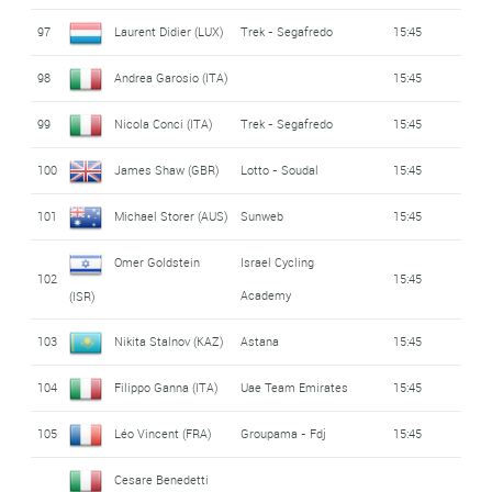
97
Laurent Didier (LUX)
Trek - Segafredo
15:45
98
Andrea Garosio (ITA)
15:45
99
Nicola Conci (ITA)
Trek - Segafredo
15:45
100
James Shaw (GBR)
Lotto - Soudal
15:45
101
Michael Storer (AUS)
Sunweb
15:45
Omer Goldstein
Israel Cycling
102
15:45
Academy
(ISR)
103
Nikita Stalnov (KAZ)
Astana
15:45
104
Filippo Ganna (ITA)
Uae Team Emirates
15:45
105
Léo Vincent (FRA)
Groupama - Fdj
15:45
Cesare Benedetti