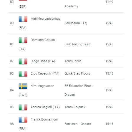
89
11:49
Academy
(ESP)
Matthieu Ladagnous
90
Groupama - Fdj
15:45
(FRA)
Damiano Caruso
91
BMC Racing Team
15:45
(ITA)
92
Diego Rosa (ITA)
Team Ineos
15:45
93
Eros Capecchi (ITA)
Quick Step Floors
15:45
Kim Magnusson
EF Education First -
94
15:45
Drapac
(SWE)
95
Andrea Bagioli (ITA)
Team Colpack
15:45
Franck Bonnamour
96
Fortuneo - Oscaro
15:45
(FRA)