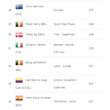
Chris Hamilton
28
Sunweb
2:37
(AUS)
29
Pieter Serry (BEL)
Quick Step Floors
2:49
30
Niklas Eg (DEN)
Trek - Segafredo
2:49
Giovanni Carboni
Bardiani Valvole -
31
2:53
CSF Inox
(ITA)
Bjorg Lambrecht
32
Lotto - Soudal
3:01
(BEL)
Iván Ramiro Sosa
Androni Giocattoli -
33
3:01
Sidermec
Cuervo (COL)
Mikel Nieve Iturralde
34
Mitchelton - Scott
3:01
(ESP)