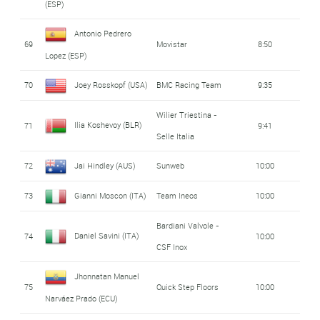
(ESP)
Antonio Pedrero
69
Movistar
8:50
Lopez (ESP)
70
Joey Rosskopf (USA)
BMC Racing Team
9:35
Wilier Triestina -
Ilia Koshevoy (BLR)
71
9:41
Selle Italia
72
Jai Hindley (AUS)
Sunweb
10:00
73
Gianni Moscon (ITA)
Team Ineos
10:00
Bardiani Valvole -
Daniel Savini (ITA)
74
10:00
CSF Inox
Jhonnatan Manuel
75
Quick Step Floors
10:00
Narváez Prado (ECU)