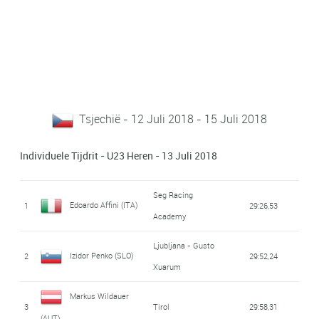
Tsjechië - 12 Juli 2018 - 15 Juli 2018
Individuele Tijdrit - U23 Heren - 13 Juli 2018
Seg Racing
Edoardo Affini (ITA)
1
29:26,53
Academy
Ljubljana - Gusto
Izidor Penko (SLO)
2
29:52,24
Xuarum
Markus Wildauer
3
Tirol
29:58,31
(AUT)