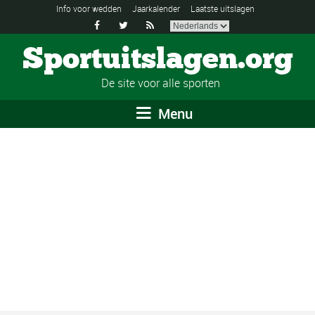
Info voor wedden
Jaarkalender
Laatste uitslagen



Sportuitslagen.org
De site voor alle sporten
Menu