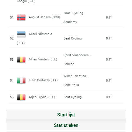
Chagui (COL)
Israel Cycling
August Jensen (NOR)
51
9:11
Academy
Aksel Nõmmela
52
Beat Cycling
9:11
(EST)
Sport Vlaanderen -
Milan Menten (BEL)
53
9:11
Baloise
Wilier Triestina -
Liam Bertazzo (ITA)
54
9:11
Selle Italia
55
Arjen Livyns (BEL)
Beat Cycling
9:11
Startlijst
Statistieken