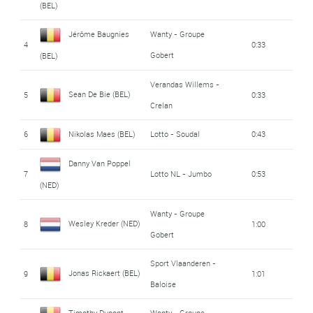
(BEL)
Jérôme Baugnies
Wanty - Groupe
4
0:33
Gobert
(BEL)
Verandas Willems -
Sean De Bie (BEL)
5
0:33
Crelan
6
Nikolas Maes (BEL)
Lotto - Soudal
0:43
Danny Van Poppel
7
Lotto NL - Jumbo
0:53
(NED)
Wanty - Groupe
Wesley Kreder (NED)
8
1:00
Gobert
Sport Vlaanderen -
Jonas Rickaert (BEL)
9
1:01
Baloise
Timothy Dupont
Wanty - Groupe