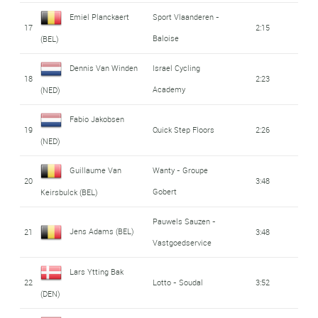
Emiel Planckaert
Sport Vlaanderen -
17
2:15
Baloise
(BEL)
Dennis Van Winden
Israel Cycling
18
2:23
Academy
(NED)
Fabio Jakobsen
19
Quick Step Floors
2:26
(NED)
Guillaume Van
Wanty - Groupe
20
3:48
Gobert
Keirsbulck (BEL)
Pauwels Sauzen -
Jens Adams (BEL)
21
3:48
Vastgoedservice
Lars Ytting Bak
22
Lotto - Soudal
3:52
(DEN)