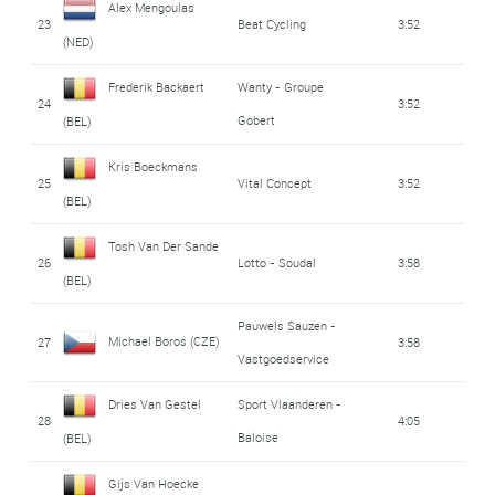
Alex Mengoulas
23
Beat Cycling
3:52
(NED)
Frederik Backaert
Wanty - Groupe
24
3:52
Gobert
(BEL)
Kris Boeckmans
25
Vital Concept
3:52
(BEL)
Tosh Van Der Sande
26
Lotto - Soudal
3:58
(BEL)
Pauwels Sauzen -
Michael Boros (CZE)
27
3:58
Vastgoedservice
Dries Van Gestel
Sport Vlaanderen -
28
4:05
Baloise
(BEL)
Gijs Van Hoecke