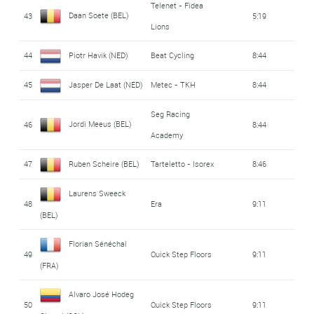
Telenet - Fidea
Daan Soete (BEL)
43
5:19
Lions
44
Piotr Havik (NED)
Beat Cycling
8:44
45
Jasper De Laat (NED)
Metec - TKH
8:44
Seg Racing
Jordi Meeus (BEL)
46
8:44
Academy
47
Ruben Scheire (BEL)
Tarteletto - Isorex
8:46
Laurens Sweeck
48
Era
9:11
(BEL)
Florian Sénéchal
49
Quick Step Floors
9:11
(FRA)
Alvaro José Hodeg
50
Quick Step Floors
9:11