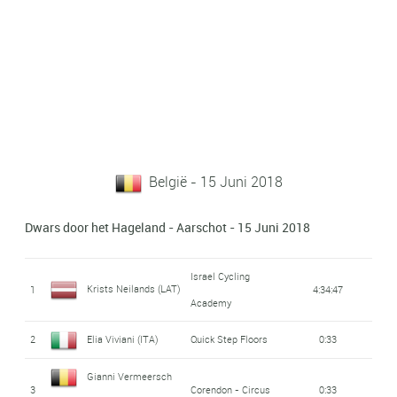
België - 15 Juni 2018
Dwars door het Hageland - Aarschot - 15 Juni 2018
Israel Cycling
Krists Neilands (LAT)
1
4:34:47
Academy
2
Elia Viviani (ITA)
Quick Step Floors
0:33
Gianni Vermeersch
3
Corendon - Circus
0:33