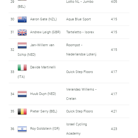
29
Lotto NL - Jumbo
4:05
(BEL)
30
Aaron Gate (NZL)
Aqua Blue Sport
4:15
31
Andrew Leigh (GBR)
Tarteletto - Isorex
4:15
Jan-Willem van
Roompot -
32
4:15
Nederlandse Loterij
Schip (NED)
Davide Martinelli
33
Quick Step Floors
4:17
(ITA)
Verandas Willems -
Huub Duyn (NED)
34
4:17
Crelan
35
Pieter Serry (BEL)
Quick Step Floors
4:21
Israel Cycling
Roy Goldstein (ISR)
36
4:23
Academy