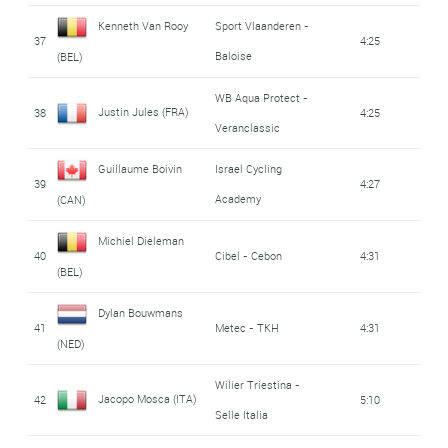
Kenneth Van Rooy
Sport Vlaanderen -
37
4:25
Baloise
(BEL)
WB Aqua Protect -
Justin Jules (FRA)
38
4:25
Veranclassic
Guillaume Boivin
Israel Cycling
39
4:27
Academy
(CAN)
Michiel Dieleman
40
Cibel - Cebon
4:31
(BEL)
Dylan Bouwmans
41
Metec - TKH
4:31
(NED)
Wilier Triestina -
Jacopo Mosca (ITA)
42
5:10
Selle Italia