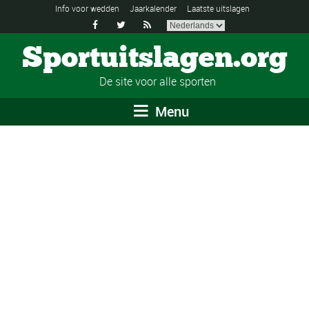
Info voor wedden
Jaarkalender
Laatste uitslagen



Sportuitslagen.org
De site voor alle sporten
Menu