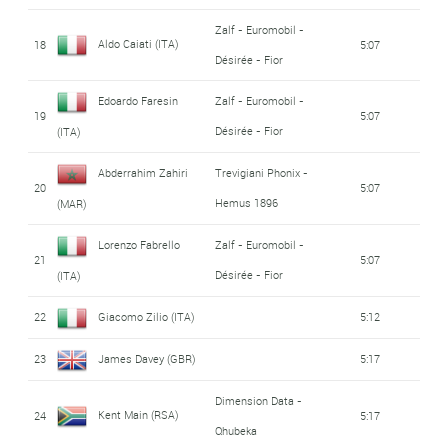
Zalf - Euromobil -
Aldo Caiati (ITA)
18
5:07
Désirée - Fior
Edoardo Faresin
Zalf - Euromobil -
19
5:07
Désirée - Fior
(ITA)
Abderrahim Zahiri
Trevigiani Phonix -
20
5:07
Hemus 1896
(MAR)
Lorenzo Fabrello
Zalf - Euromobil -
21
5:07
Désirée - Fior
(ITA)
22
Giacomo Zilio (ITA)
5:12
23
James Davey (GBR)
5:17
Dimension Data -
Kent Main (RSA)
24
5:17
Qhubeka