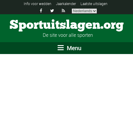
Info voor wedden
Jaarkalender
Laatste uitslagen



Sportuitslagen.org
De site voor alle sporten
Menu