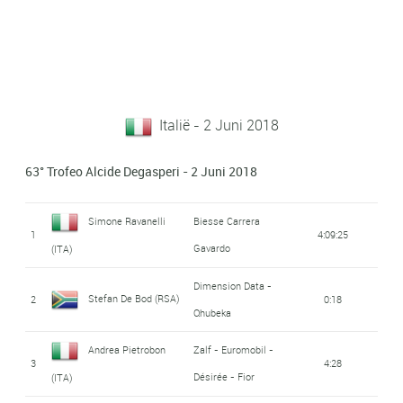
Italië - 2 Juni 2018
63° Trofeo Alcide Degasperi - 2 Juni 2018
Simone Ravanelli
Biesse Carrera
1
4:09:25
Gavardo
(ITA)
Dimension Data -
Stefan De Bod (RSA)
2
0:18
Qhubeka
Andrea Pietrobon
Zalf - Euromobil -
3
4:28
Désirée - Fior
(ITA)