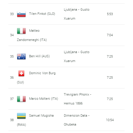
Ljubljana - Gusto
Tilen Finkst (SLO)
33
5:53
Xuarum
Matteo
34
7:04
Zandomeneghi (ITA)
Ljubljana - Gusto
Ben Hill (AUS)
35
7:25
Xuarum
Dominic Von Burg
36
7:25
(SUI)
Trevigiani Phonix -
Marco Molteni (ITA)
37
7:25
Hemus 1896
Samuel Mugisha
Dimension Data -
38
10:54
Qhubeka
(RWA)