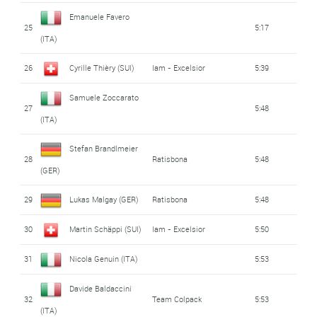
Emanuele Favero
25
5:17
(ITA)
26
Cyrille Thièry (SUI)
Iam - Excelsior
5:39
Samuele Zoccarato
27
5:48
(ITA)
Stefan Brandlmeier
28
Ratisbona
5:48
(GER)
29
Lukas Malgay (GER)
Ratisbona
5:48
30
Martin Schäppi (SUI)
Iam - Excelsior
5:50
31
Nicola Genuin (ITA)
5:53
Davide Baldaccini
32
Team Colpack
5:53
(ITA)