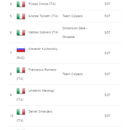
4
Filippo Conca (ITA)
5:07
5
Andrea Toniatti (ITA)
Team Colpack
5:07
Dimension Data -
Matteo Sobrero (ITA)
6
5:07
Qhubeka
Alexandr Kulikovskiy
7
5:07
(RUS)
Francesco Romano
8
Team Colpack
5:07
(ITA)
Umberto Marengo
9
5:07
(ITA)
Daniel Smarzaro
10
5:07
(ITA)