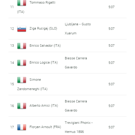
Tommaso Rigatti
11
5:07
(ITA)
Ljubljana - Gusto
Ziga Rucigaj (SLO)
12
5:07
Xuarum
13
Enrico Salvador (ITA)
5:07
Biesse Carrera
Enrico Logica (ITA)
14
5:07
Gavardo
Simone
15
5:07
Zandomeneghi (ITA)
Biesse Carrera
Alberto Amici (ITA)
16
5:07
Gavardo
Trevigiani Phonix -
Floryan Arnoult (FRA)
17
5:07
Hemus 1896