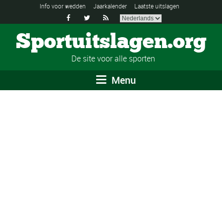
Info voor wedden
Jaarkalender
Laatste uitslagen



Sportuitslagen.org
De site voor alle sporten
Menu