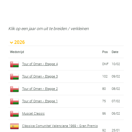
Klik op een jaar om uit te breiden / verkleinen
2026
Wedstrijd
Pos
Date
Tour of Oman - Etappe 4
DNF
10/02
Tour of Oman - Etappe 3
102
09/02
Tour of Oman - Etappe 2
80
08/02
Tour of Oman - Etappe 1
75
07/02
Muscat Classic
96
06/02
Clàssica Comunitat Valenciana 1969 - Gran Premio
92
25/01