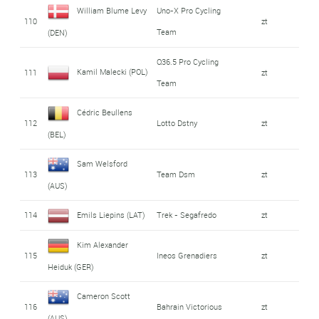
William Blume Levy
Uno-X Pro Cycling
110
zt
Team
(DEN)
Q36.5 Pro Cycling
Kamil Malecki (POL)
111
zt
Team
Cédric Beullens
112
Lotto Dstny
zt
(BEL)
Sam Welsford
113
Team Dsm
zt
(AUS)
114
Emils Liepins (LAT)
Trek - Segafredo
zt
Kim Alexander
115
Ineos Grenadiers
zt
Heiduk (GER)
Cameron Scott
116
Bahrain Victorious
zt
(AUS)