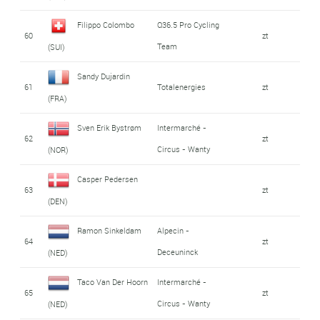
Filippo Colombo
Q36.5 Pro Cycling
60
zt
Team
(SUI)
Sandy Dujardin
61
Totalenergies
zt
(FRA)
Sven Erik Bystrøm
Intermarché -
62
zt
Circus - Wanty
(NOR)
Casper Pedersen
63
zt
(DEN)
Ramon Sinkeldam
Alpecin -
64
zt
Deceuninck
(NED)
Taco Van Der Hoorn
Intermarché -
65
zt
Circus - Wanty
(NED)