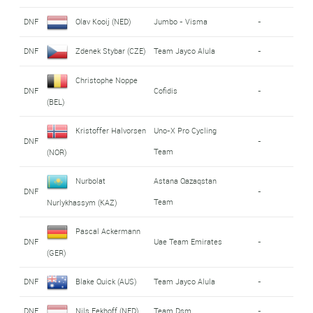
DNF
Olav Kooij (NED)
Jumbo - Visma
-
DNF
Zdenek Stybar (CZE)
Team Jayco Alula
-
Christophe Noppe
DNF
Cofidis
-
(BEL)
Kristoffer Halvorsen
Uno-X Pro Cycling
DNF
-
Team
(NOR)
Nurbolat
Astana Qazaqstan
DNF
-
Team
Nurlykhassym (KAZ)
Pascal Ackermann
DNF
Uae Team Emirates
-
(GER)
DNF
Blake Quick (AUS)
Team Jayco Alula
-
DNF
Nils Eekhoff (NED)
Team Dsm
-