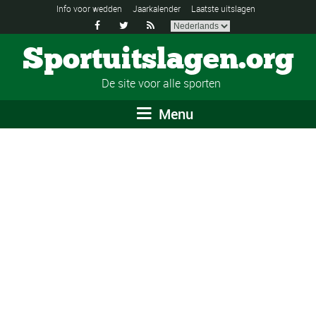
Info voor wedden
Jaarkalender
Laatste uitslagen



Sportuitslagen.org
De site voor alle sporten
Menu