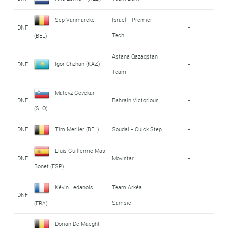
Sep Vanmarcke
Israel - Premier
DNF
-
Tech
(BEL)
Astana Qazaqstan
Igor Chzhan (KAZ)
DNF
-
Team
Matevz Govekar
DNF
Bahrain Victorious
-
(SLO)
DNF
Tim Merlier (BEL)
Soudal - Quick Step
-
Lluís Guillermo Mas
DNF
Movistar
-
Bonet (ESP)
Kévin Ledanois
Team Arkéa
DNF
-
Samsic
(FRA)
Dorian De Maeght