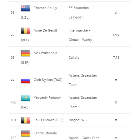
Thomas Scully
EF Education -
96
zt
Easypost
(NZL)
Aimé De Gendt
Intermarché -
97
6:19
Circus - Wanty
(BEL)
Max Walscheid
98
Cofidis
7:18
(GER)
Astana Qazaqstan
Gleb Syritsa (RUS)
99
zt
Team
Yevgeniy Fedorov
Astana Qazaqstan
100
zt
Team
(KAZ)
101
Louis Blouwe (BEL)
Bingoal WB
zt
Jannik Steimle
102
Soudal - Quick Step
zt