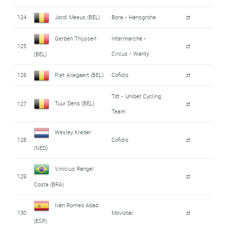
124
Jordi Meeus (BEL)
Bora - Hansgrohe
zt
Gerben Thijssen
Intermarché -
125
zt
Circus - Wanty
(BEL)
126
Piet Allegaert (BEL)
Cofidis
zt
Tdt - Unibet Cycling
Tuur Dens (BEL)
127
zt
Team
Wesley Kreder
128
Cofidis
zt
(NED)
Vinicius Rangel
129
zt
Costa (BRA)
Iván Romeo Abad
130
Movistar
zt
(ESP)