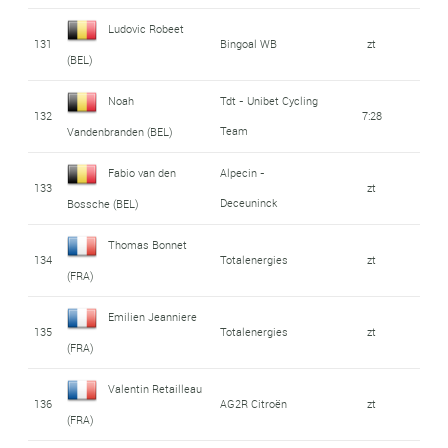
Ludovic Robeet
131
Bingoal WB
zt
(BEL)
Noah
Tdt - Unibet Cycling
132
7:28
Team
Vandenbranden (BEL)
Fabio van den
Alpecin -
133
zt
Deceuninck
Bossche (BEL)
Thomas Bonnet
134
Totalenergies
zt
(FRA)
Emilien Jeanniere
135
Totalenergies
zt
(FRA)
Valentin Retailleau
136
AG2R Citroën
zt
(FRA)