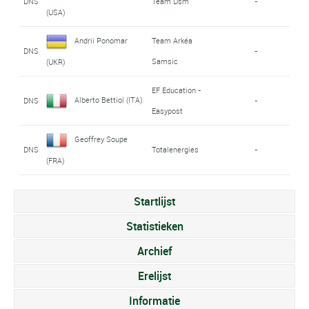
DNS
Team Dsm
-
(USA)
Andrii Ponomar
Team Arkéa
DNS
-
Samsic
(UKR)
EF Education -
Alberto Bettiol (ITA)
DNS
-
Easypost
Geoffrey Soupe
DNS
Totalenergies
-
(FRA)
Startlijst
Statistieken
Archief
Erelijst
Informatie