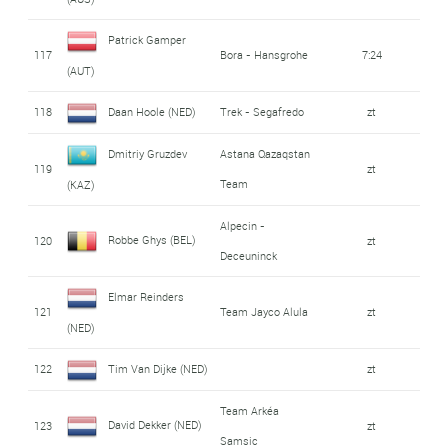
Patrick Gamper
117
Bora - Hansgrohe
7:24
(AUT)
118
Daan Hoole (NED)
Trek - Segafredo
zt
Dmitriy Gruzdev
Astana Qazaqstan
119
zt
Team
(KAZ)
Alpecin -
Robbe Ghys (BEL)
120
zt
Deceuninck
Elmar Reinders
121
Team Jayco Alula
zt
(NED)
122
Tim Van Dijke (NED)
zt
Team Arkéa
David Dekker (NED)
123
zt
Samsic