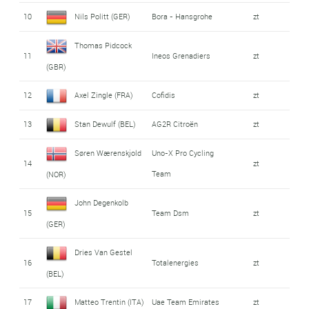
10
Nils Politt (GER)
Bora - Hansgrohe
zt
Thomas Pidcock
11
Ineos Grenadiers
zt
(GBR)
12
Axel Zingle (FRA)
Cofidis
zt
13
Stan Dewulf (BEL)
AG2R Citroën
zt
Søren Wærenskjold
Uno-X Pro Cycling
14
zt
Team
(NOR)
John Degenkolb
15
Team Dsm
zt
(GER)
Dries Van Gestel
16
Totalenergies
zt
(BEL)
17
Matteo Trentin (ITA)
Uae Team Emirates
zt