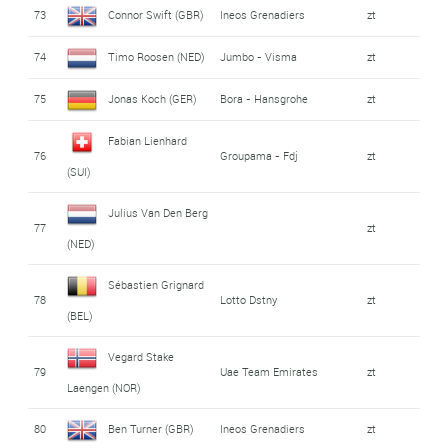
73
Connor Swift (GBR)
Ineos Grenadiers
zt
74
Timo Roosen (NED)
Jumbo - Visma
zt
75
Jonas Koch (GER)
Bora - Hansgrohe
zt
Fabian Lienhard
76
Groupama - Fdj
zt
(SUI)
Julius Van Den Berg
77
zt
(NED)
Sébastien Grignard
78
Lotto Dstny
zt
(BEL)
Vegard Stake
79
Uae Team Emirates
zt
Laengen (NOR)
80
Ben Turner (GBR)
Ineos Grenadiers
zt