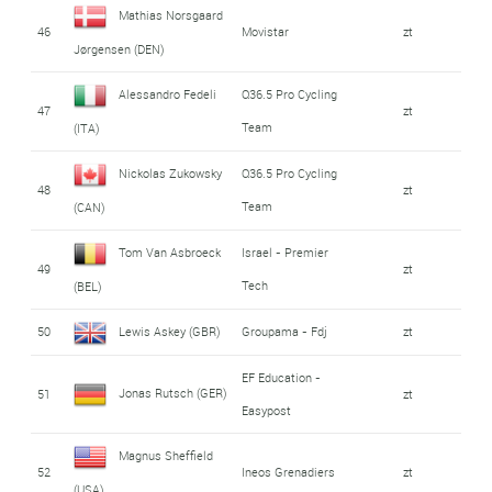
Mathias Norsgaard
46
Movistar
zt
Jørgensen (DEN)
Alessandro Fedeli
Q36.5 Pro Cycling
47
zt
Team
(ITA)
Nickolas Zukowsky
Q36.5 Pro Cycling
48
zt
Team
(CAN)
Tom Van Asbroeck
Israel - Premier
49
zt
Tech
(BEL)
50
Lewis Askey (GBR)
Groupama - Fdj
zt
EF Education -
Jonas Rutsch (GER)
51
zt
Easypost
Magnus Sheffield
52
Ineos Grenadiers
zt
(USA)