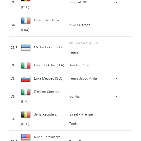
DNF
Bingoal WB
-
(BEL)
Pierre Gautherat
DNF
AG2R Citroën
-
(FRA)
Astana Qazaqstan
Martin Laas (EST)
DNF
-
Team
DNF
Edoardo Affini (ITA)
Jumbo - Visma
-
DNF
Luka Mezgec (SLO)
Team Jayco Alula
-
Simone Consonni
DNF
Cofidis
-
(ITA)
Jens Reynders
Israel - Premier
DNF
-
Tech
(BEL)
Kevin Vermaerke