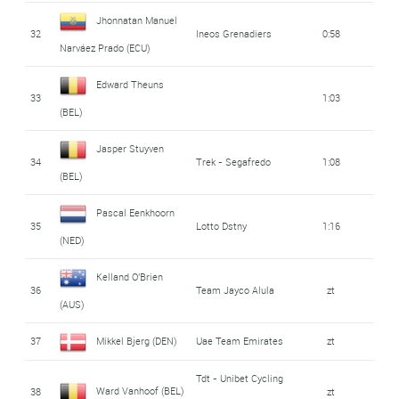
Jhonnatan Manuel
32
Ineos Grenadiers
0:58
Narváez Prado (ECU)
Edward Theuns
33
1:03
(BEL)
Jasper Stuyven
34
Trek - Segafredo
1:08
(BEL)
Pascal Eenkhoorn
35
Lotto Dstny
1:16
(NED)
Kelland O'Brien
36
Team Jayco Alula
zt
(AUS)
37
Mikkel Bjerg (DEN)
Uae Team Emirates
zt
Tdt - Unibet Cycling
Ward Vanhoof (BEL)
38
zt