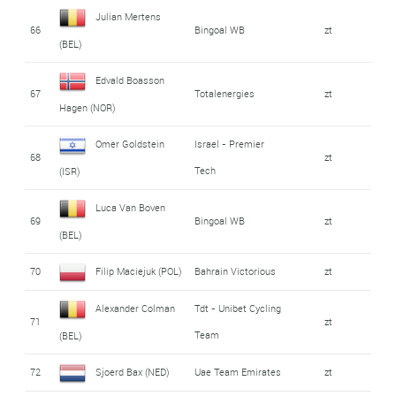
Julian Mertens
66
Bingoal WB
zt
(BEL)
Edvald Boasson
67
Totalenergies
zt
Hagen (NOR)
Omer Goldstein
Israel - Premier
68
zt
Tech
(ISR)
Luca Van Boven
69
Bingoal WB
zt
(BEL)
70
Filip Maciejuk (POL)
Bahrain Victorious
zt
Alexander Colman
Tdt - Unibet Cycling
71
zt
Team
(BEL)
72
Sjoerd Bax (NED)
Uae Team Emirates
zt