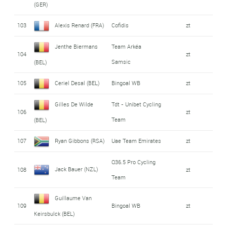
(GER)
103
Alexis Renard (FRA)
Cofidis
zt
Jenthe Biermans
Team Arkéa
104
zt
Samsic
(BEL)
105
Ceriel Desal (BEL)
Bingoal WB
zt
Gilles De Wilde
Tdt - Unibet Cycling
106
zt
Team
(BEL)
107
Ryan Gibbons (RSA)
Uae Team Emirates
zt
Q36.5 Pro Cycling
Jack Bauer (NZL)
108
zt
Team
Guillaume Van
109
Bingoal WB
zt
Keirsbulck (BEL)