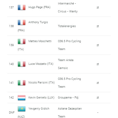
Intermarché -
Hugo Page (FRA)
137
zt
Circus - Wanty
Anthony Turgis
138
Totalenergies
zt
(FRA)
Matteo Moschetti
Q36.5 Pro Cycling
139
zt
Team
(ITA)
Team Arkéa
Luca Mozzato (ITA)
140
zt
Samsic
Q36.5 Pro Cycling
Nicolo Parisini (ITA)
141
zt
Team
142
Kevin Geniets (LUX)
Groupama - Fdj
zt
Yevgeniy Gidich
Astana Qazaqstan
DNF
-
Team
(KAZ)