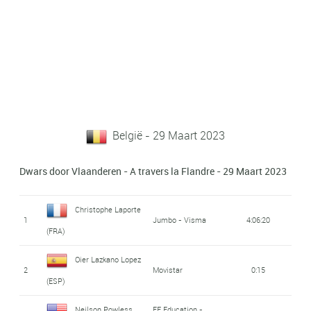
België - 29 Maart 2023
Dwars door Vlaanderen - A travers la Flandre - 29 Maart 2023
Christophe Laporte
1
Jumbo - Visma
4:06:20
(FRA)
Oier Lazkano Lopez
2
Movistar
0:15
(ESP)
Neilson Powless
EF Education -