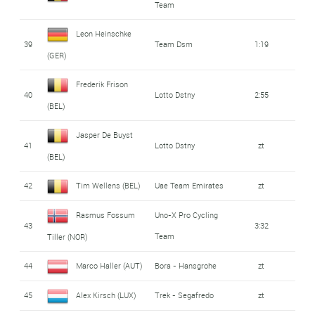
Team
Leon Heinschke
39
Team Dsm
1:19
(GER)
Frederik Frison
40
Lotto Dstny
2:55
(BEL)
Jasper De Buyst
41
Lotto Dstny
zt
(BEL)
42
Tim Wellens (BEL)
Uae Team Emirates
zt
Rasmus Fossum
Uno-X Pro Cycling
43
3:32
Team
Tiller (NOR)
44
Marco Haller (AUT)
Bora - Hansgrohe
zt
45
Alex Kirsch (LUX)
Trek - Segafredo
zt