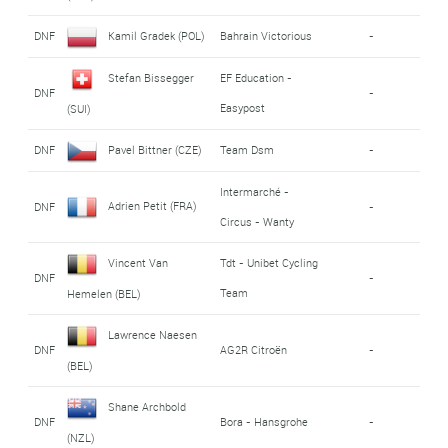
DNF
Kamil Gradek (POL)
Bahrain Victorious
-
Stefan Bissegger
EF Education -
DNF
-
Easypost
(SUI)
DNF
Pavel Bittner (CZE)
Team Dsm
-
Intermarché -
Adrien Petit (FRA)
DNF
-
Circus - Wanty
Vincent Van
Tdt - Unibet Cycling
DNF
-
Team
Hemelen (BEL)
Lawrence Naesen
DNF
AG2R Citroën
-
(BEL)
Shane Archbold
DNF
Bora - Hansgrohe
-
(NZL)