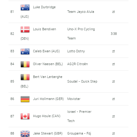
Luke Durbridge
81
Team Jayco Alula
zt
(AUS)
Louis Bendixen
Uno-X Pro Cycling
82
3:38
Team
(DEN)
83
Caleb Ewan (AUS)
Lotto Dstny
zt
84
Oliver Naesen (BEL)
AG2R Citroën
zt
Bert Van Lerberghe
85
Soudal - Quick Step
zt
(BEL)
86
Juri Hollmann (GER)
Movistar
zt
Israel - Premier
Hugo Houle (CAN)
87
zt
Tech
88
Jake Stewart (GBR)
Groupama - Fdj
zt