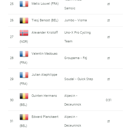
Matis Louvel (FRA)
25
zt
Samsic
26
Tiesj Benoot (BEL)
Jumbo - Visma
zt
Alexander Kristoff
Uno-X Pro Cycling
27
zt
Team
(NOR)
Valentin Madouas
28
Groupama - Fdj
zt
(FRA)
Julian Alaphilippe
29
Soudal - Quick Step
zt
(FRA)
Quinten Hermans
Alpecin -
30
0:31
Deceuninck
(BEL)
Edward Planckaert
Alpecin -
31
zt
Deceuninck
(BEL)