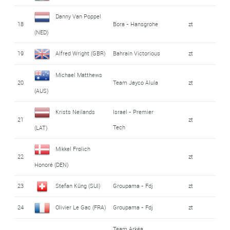
Danny Van Poppel
18
Bora - Hansgrohe
zt
(NED)
19
Alfred Wright (GBR)
Bahrain Victorious
zt
Michael Matthews
20
Team Jayco Alula
zt
(AUS)
Krists Neilands
Israel - Premier
21
zt
Tech
(LAT)
Mikkel Frølich
22
zt
Honoré (DEN)
23
Stefan Küng (SUI)
Groupama - Fdj
zt
24
Olivier Le Gac (FRA)
Groupama - Fdj
zt
Team Arkéa