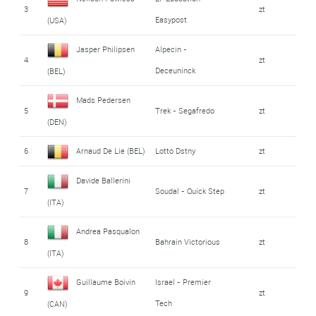
3
zt
Easypost
(USA)
Jasper Philipsen
Alpecin -
4
zt
Deceuninck
(BEL)
Mads Pedersen
5
Trek - Segafredo
zt
(DEN)
6
Arnaud De Lie (BEL)
Lotto Dstny
zt
Davide Ballerini
7
Soudal - Quick Step
zt
(ITA)
Andrea Pasqualon
8
Bahrain Victorious
zt
(ITA)
Guillaume Boivin
Israel - Premier
9
zt
Tech
(CAN)