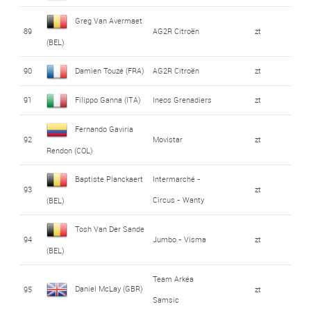
Greg Van Avermaet
89
AG2R Citroën
zt
(BEL)
90
Damien Touzé (FRA)
AG2R Citroën
zt
91
Filippo Ganna (ITA)
Ineos Grenadiers
zt
Fernando Gaviria
92
Movistar
zt
Rendon (COL)
Baptiste Planckaert
Intermarché -
93
zt
Circus - Wanty
(BEL)
Tosh Van Der Sande
94
Jumbo - Visma
zt
(BEL)
Team Arkéa
Daniel McLay (GBR)
95
zt
Samsic