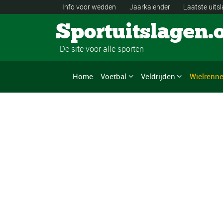
Info voor wedden
Jaarkalender
Laatste uits
Sportuitslagen.
De site voor alle sporten
Home
Voetbal
Veldrijden
Wielrenn