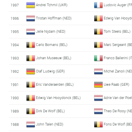
Andrei Tchmil (UKR)
Ludovic Auger (F
1997
Tristan Hoffman (NED)
Edwig Van Hooyd
1996
Jelle Nijdam (NED)
Tom Steels (BEL)
1995
Carlo Bomans (BEL)
Marc Sergeant (B
1994
Johan Museeuw (BEL)
Franco Ballerini (I
1993
Olaf Ludwig (GER)
Michel Zanoli (NE
1992
Eric Vanderaerden (BEL)
Uwe Raab (GER)
1991
Edwig Van Hooydonck (BEL)
Adrie Van der Poe
1990
Dirk De Wolf (BEL)
Theo De Rooy (N
1989
John Talen (NED)
Fons De Wolf (BE
1988