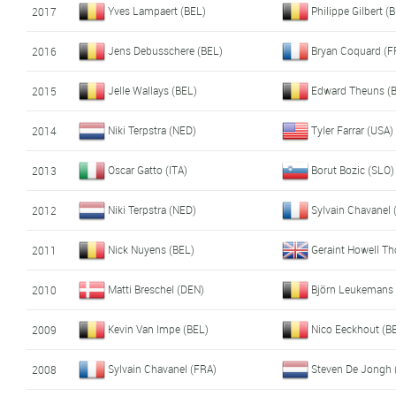
Yves Lampaert (BEL)
Philippe Gilbert (
2017
Jens Debusschere (BEL)
Bryan Coquard (F
2016
Jelle Wallays (BEL)
Edward Theuns (
2015
Niki Terpstra (NED)
Tyler Farrar (USA)
2014
Oscar Gatto (ITA)
Borut Bozic (SLO)
2013
Niki Terpstra (NED)
Sylvain Chavanel 
2012
Nick Nuyens (BEL)
Geraint Howell T
2011
Matti Breschel (DEN)
Björn Leukemans 
2010
Kevin Van Impe (BEL)
Nico Eeckhout (B
2009
Sylvain Chavanel (FRA)
Steven De Jongh 
2008