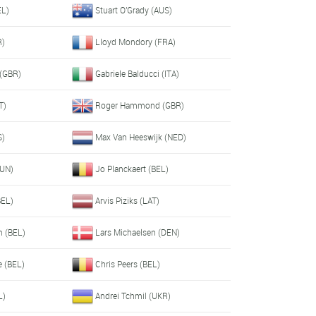
EL)
Stuart O'Grady (AUS)
R)
Lloyd Mondory (FRA)
(GBR)
Gabriele Balducci (ITA)
T)
Roger Hammond (GBR)
S)
Max Van Heeswijk (NED)
HUN)
Jo Planckaert (BEL)
BEL)
Arvis Piziks (LAT)
m (BEL)
Lars Michaelsen (DEN)
e (BEL)
Chris Peers (BEL)
L)
Andrei Tchmil (UKR)