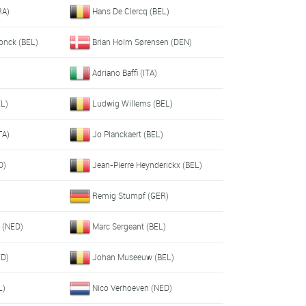
RA)
Hans De Clercq (BEL)
onck (BEL)
Brian Holm Sørensen (DEN)
Adriano Baffi (ITA)
EL)
Ludwig Willems (BEL)
TA)
Jo Planckaert (BEL)
D)
Jean-Pierre Heynderickx (BEL)
Remig Stumpf (GER)
l (NED)
Marc Sergeant (BEL)
ED)
Johan Museeuw (BEL)
L)
Nico Verhoeven (NED)