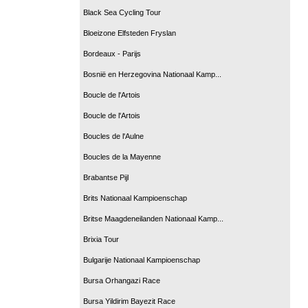
Black Sea Cycling Tour
Bloeizone Elfsteden Fryslan
Bordeaux - Parijs
Bosnië en Herzegovina Nationaal Kamp...
Boucle de l'Artois
Boucle de l'Artois
Boucles de l'Aulne
Boucles de la Mayenne
Brabantse Pijl
Brits Nationaal Kampioenschap
Britse Maagdeneilanden Nationaal Kamp...
Brixia Tour
Bulgarije Nationaal Kampioenschap
Bursa Orhangazi Race
Bursa Yildirim Bayezit Race