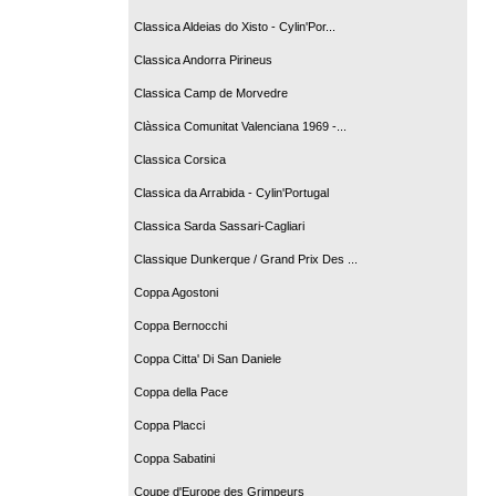
Classica Aldeias do Xisto - Cylin'Por...
Classica Andorra Pirineus
Classica Camp de Morvedre
Clàssica Comunitat Valenciana 1969 -...
Classica Corsica
Classica da Arrabida - Cylin'Portugal
Classica Sarda Sassari-Cagliari
Classique Dunkerque / Grand Prix Des ...
Coppa Agostoni
Coppa Bernocchi
Coppa Citta' Di San Daniele
Coppa della Pace
Coppa Placci
Coppa Sabatini
Coupe d'Europe des Grimpeurs