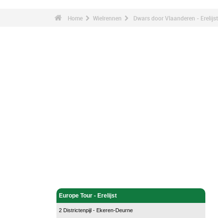
Home
Wielrennen
Dwars door Vlaanderen - Erelijst
Wielrennen - Home
Europe Tour - Erelijst
2 Districtenpijl - Ekeren-Deurne