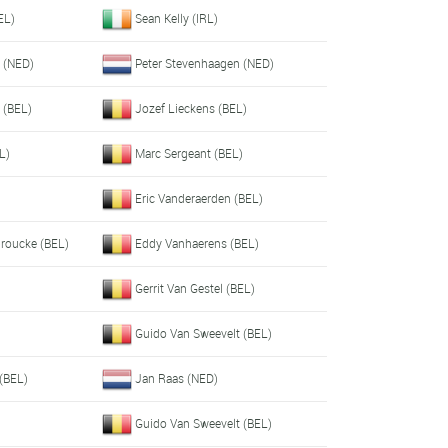
EL)
Sean Kelly (IRL)
l (NED)
Peter Stevenhaagen (NED)
 (BEL)
Jozef Lieckens (BEL)
L)
Marc Sergeant (BEL)
Eric Vanderaerden (BEL)
roucke (BEL)
Eddy Vanhaerens (BEL)
Gerrit Van Gestel (BEL)
Guido Van Sweevelt (BEL)
 (BEL)
Jan Raas (NED)
)
Guido Van Sweevelt (BEL)