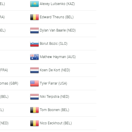
BEL)
Alexey Lutsenko (KAZ)
RA)
Edward Theuns (BEL)
BEL)
Dylan Van Baarle (NED)
Borut Bozic (SLO)
Mathew Hayman (AUS)
(FRA)
Koen De Kort (NED)
homas (GBR)
Tyler Farrar (USA)
(BEL)
Niki Terpstra (NED)
EL)
Tom Boonen (BEL)
(NED)
Nico Eeckhout (BEL)