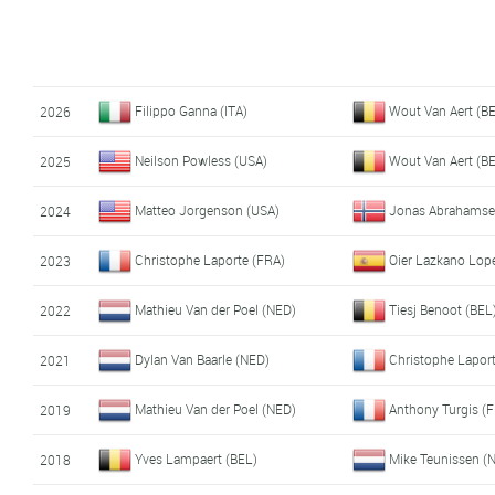
Filippo Ganna (ITA)
Wout Van Aert (B
2026
Neilson Powless (USA)
Wout Van Aert (B
2025
Matteo Jorgenson (USA)
Jonas Abrahamse
2024
Christophe Laporte (FRA)
Oier Lazkano Lop
2023
Mathieu Van der Poel (NED)
Tiesj Benoot (BEL
2022
Dylan Van Baarle (NED)
Christophe Lapor
2021
Mathieu Van der Poel (NED)
Anthony Turgis (
2019
Yves Lampaert (BEL)
Mike Teunissen (
2018