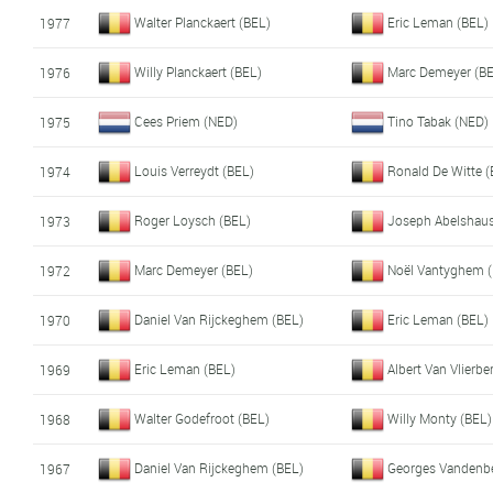
Walter Planckaert (BEL)
Eric Leman (BEL)
1977
Willy Planckaert (BEL)
Marc Demeyer (B
1976
Cees Priem (NED)
Tino Tabak (NED)
1975
Louis Verreydt (BEL)
Ronald De Witte (
1974
Roger Loysch (BEL)
Joseph Abelshaus
1973
Marc Demeyer (BEL)
Noël Vantyghem 
1972
Daniel Van Rijckeghem (BEL)
Eric Leman (BEL)
1970
Eric Leman (BEL)
Albert Van Vlierb
1969
Walter Godefroot (BEL)
Willy Monty (BEL)
1968
Daniel Van Rijckeghem (BEL)
Georges Vandenb
1967