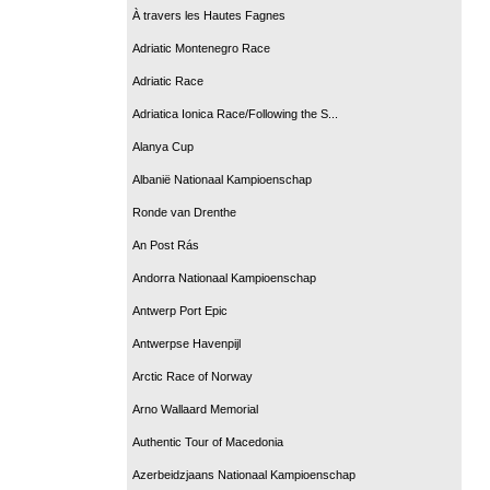
À travers les Hautes Fagnes
Adriatic Montenegro Race
Adriatic Race
Adriatica Ionica Race/Following the S...
Alanya Cup
Albanië Nationaal Kampioenschap
Ronde van Drenthe
An Post Rás
Andorra Nationaal Kampioenschap
Antwerp Port Epic
Antwerpse Havenpijl
Arctic Race of Norway
Arno Wallaard Memorial
Authentic Tour of Macedonia
Azerbeidzjaans Nationaal Kampioenschap