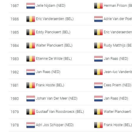
Jelle Nijdam (NED)
Herman Frison (B
1987
Eric Vanderaerden (BEL)
Adrie Van der Poe
1986
Eddy Planckaert (BEL)
Eric Vanderaerden
1985
Walter Planckaert (BEL)
Rudy Matthijs (BE
1984
Etienne De Wilde (BEL)
Jan Raas (NED)
1983
Jan Raas (NED)
Jean-luc Vandenb
1982
Frank Hoste (BEL)
Cees Priem (NED)
1981
Johan Van Der Meer (NED)
Jan Raas (NED)
1980
Gustaaf Van Roosbroeck (BEL)
Walter Planckaert
1979
Adri Jos Schipper (NED)
Frank Hoste (BEL
1978