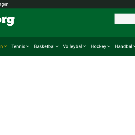
lagen
org
en
Tennis
Basketbal
Volleybal
Hockey
Handbal