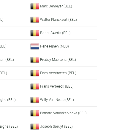
Marc Demeyer (BEL)
EL)
Walter Planckaert (BEL)
Roger Swerts (BEL)
BEL)
René Pijnen (NED)
en (BEL)
Freddy Maertens (BEL)
(BEL)
Eddy Verstraeten (BEL)
Frans Verbeeck (BEL)
erghe (BEL)
Willy Van Neste (BEL)
Bernard Vandekerkhove (BEL)
erghe (BEL)
Joseph Spruyt (BEL)