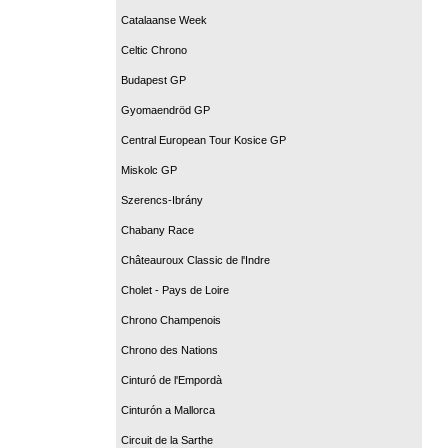
Catalaanse Week
Celtic Chrono
Budapest GP
Gyomaendröd GP
Central European Tour Kosice GP
Miskolc GP
Szerencs-Ibrány
Chabany Race
Châteauroux Classic de l'Indre
Cholet - Pays de Loire
Chrono Champenois
Chrono des Nations
Cinturó de l'Empordà
Cinturón a Mallorca
Circuit de la Sarthe