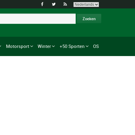



Motorsport
Winter
+50 Sporten
OS