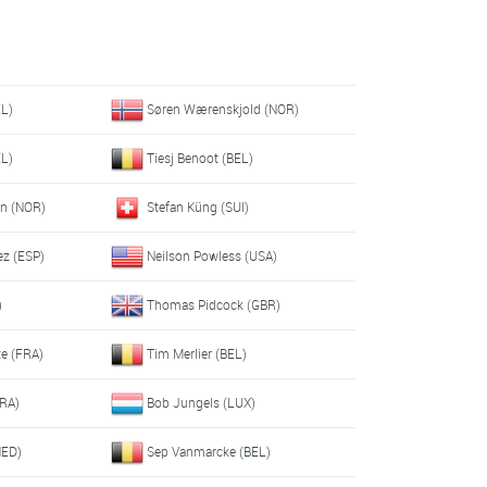
EL)
Søren Wærenskjold (NOR)
EL)
Tiesj Benoot (BEL)
n (NOR)
Stefan Küng (SUI)
ez (ESP)
Neilson Powless (USA)
)
Thomas Pidcock (GBR)
te (FRA)
Tim Merlier (BEL)
FRA)
Bob Jungels (LUX)
NED)
Sep Vanmarcke (BEL)