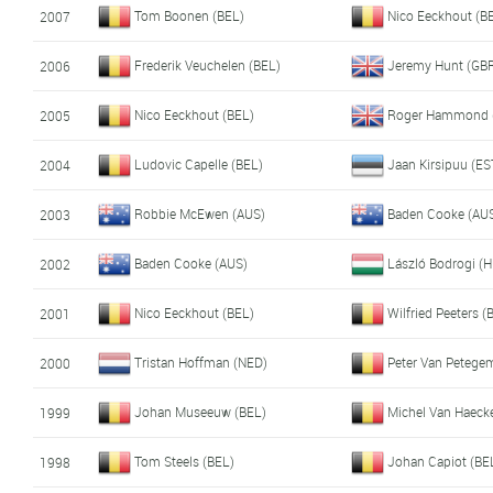
Tom Boonen (BEL)
Nico Eeckhout (B
2007
Frederik Veuchelen (BEL)
Jeremy Hunt (GB
2006
Nico Eeckhout (BEL)
Roger Hammond 
2005
Ludovic Capelle (BEL)
Jaan Kirsipuu (ES
2004
Robbie McEwen (AUS)
Baden Cooke (AU
2003
Baden Cooke (AUS)
László Bodrogi (
2002
Nico Eeckhout (BEL)
Wilfried Peeters (
2001
Tristan Hoffman (NED)
Peter Van Petege
2000
Johan Museeuw (BEL)
Michel Van Haeck
1999
Tom Steels (BEL)
Johan Capiot (BE
1998