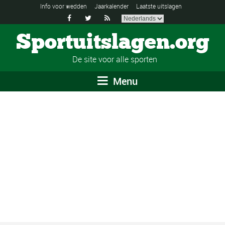
Info voor wedden
Jaarkalender
Laatste uitslagen



Sportuitslagen.org
De site voor alle sporten
Menu