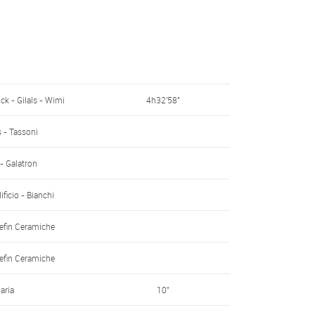
erckx
ibili - Cage 1994
s - Tassoni
ick - Gilals - Wimi
4h32'58"
erckx
s - Tassoni
mail - Laser - Look
- Galatron
 Gazelle
ficio - Bianchi
d
Refin Ceramiche
aria
Refin Ceramiche
aria
10"
aria