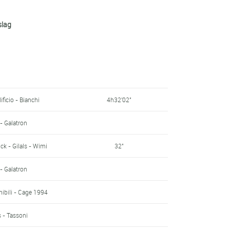
urmet
slag
ficio - Bianchi
s - Tassoni
Italia
Italia
Italia
ficio - Bianchi
4h32'02"
d
- Galatron
ick - Gilals - Wimi
32"
erckx
- Galatron
mail - Laser - Look
ibili - Cage 1994
Naessens - Concorde
s - Tassoni
- Galatron