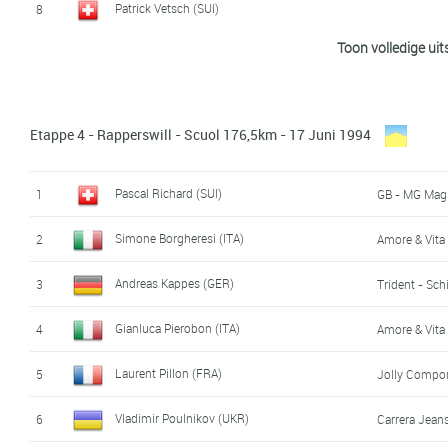
Patrick Vetsch (SUI)
8
Herbert Niederberger (SUI)
37
Guiltless Go
Toon volledige uit
Johan Museeuw (BEL)
9
GB - MG Magli
Cristian Zanolini (ITA)
38
Carrera Jean
Jacques Jolidon (SUI)
10
Saxon - Selle 
Rocco Cattaneo (SUI)
39
Saxon - Selle 
Etappe 4 - Rapperswill - Scuol 176,5km - 17 Juni 1994
Jacques Jolidon (SUI)
40
Saxon - Selle 
Pascal Richard (SUI)
1
GB - MG Magli
Greg LeMond (USA)
41
Gan - Lemon
Simone Borgheresi (ITA)
2
Amore & Vita 
Miguel-Angel Peña Caceres (ESP)
42
Mapei - Clas
Andreas Kappes (GER)
3
Trident - Sch
Steve Bauer (CAN)
43
Motorola - M
Gianluca Pierobon (ITA)
4
Amore & Vita 
Eddy Bouwmans (NED)
44
Histor - Nove
Laurent Pillon (FRA)
5
Jolly Compon
Jos Van Aert (NED)
45
Collstrop - 
Vladimir Poulnikov (UKR)
6
Carrera Jean
Simone Borgheresi (ITA)
46
Amore & Vita 