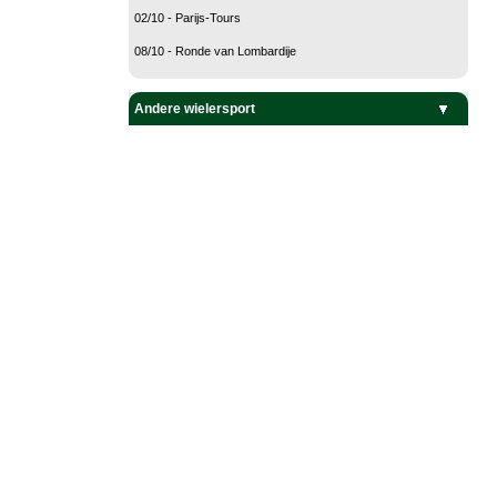
02/10 - Parijs-Tours
08/10 - Ronde van Lombardije
Andere wielersport
Baanwielrennen
BMX
Mountain Bike
Veldrijden