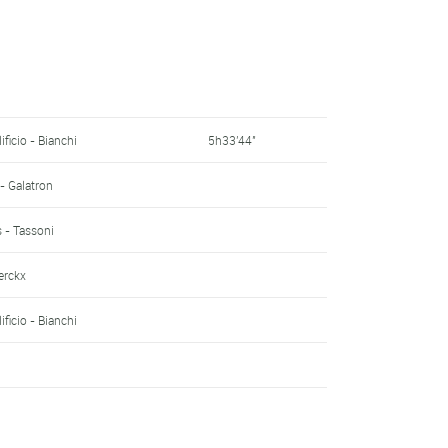
 Gazelle
erckx
erckx
ficio - Bianchi
5h33'44"
d
- Galatron
002 - Eddy Merckx
s - Tassoni
aria
erckx
ficio - Bianchi
ficio - Bianchi
rckx
ick - Gilals - Wimi