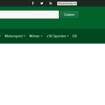



Motorsport
Winter
+50 Sporten
OS