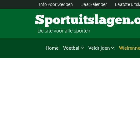
Info voor wedden
Jaarkalender
Laatste uits
Sportuitslagen.
De site voor alle sporten
Home
Voetbal
Veldrijden
Wielrenn