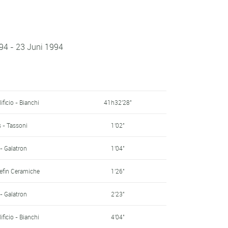
94 - 23 Juni 1994
ficio - Bianchi
41h32'28"
s - Tassoni
1'02"
- Galatron
1'04"
Refin Ceramiche
1'26"
- Galatron
2'23"
ficio - Bianchi
4'04"