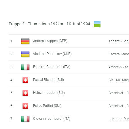
Norman Alvis (USA)
27
Motorola - M
Stefano Cattai (ITA)
28
Jolly Compon
Etappe 3 - Thun - Jona 192km - 16 Juni 1994
Beat Zberg (SUI)
29
Carrera Jean
Andreas Kappes (GER)
1
Trident - Sch
Phil Anderson (AUS)
30
Motorola - M
Vladimir Poulnikov (UKR)
2
Carrera Jean
Gerrit De Vries (NED)
31
Histor - Nove
Roberto Gusmeroli (ITA)
3
Amore & Vita 
Gert-Jan Theunisse (NED)
32
TVM - Bison -
Pascal Richard (SUI)
4
GB - MG Magli
Francois Lemarchand (FRA)
33
Gan - Lemon
Heinz Imboden (SUI)
5
Brescialat - 
Marco Serpellini (ITA)
34
Lampre - Pan
Felice Puttini (SUI)
6
Brescialat - 
Tony Rominger (SUI)
35
Mapei - Clas
Giovanni Lombardi (ITA)
7
Lampre - Pan
Marco Zen (ITA)
36
Lampre - Pan