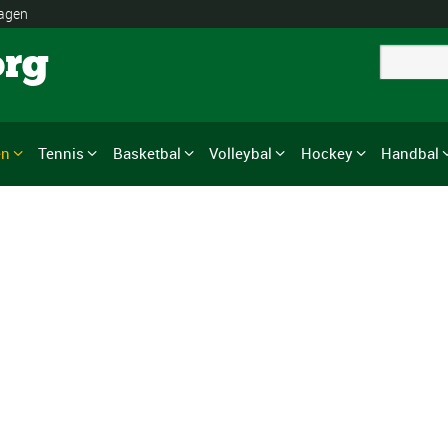
lagen
org
en
Tennis
Basketbal
Volleybal
Hockey
Handbal