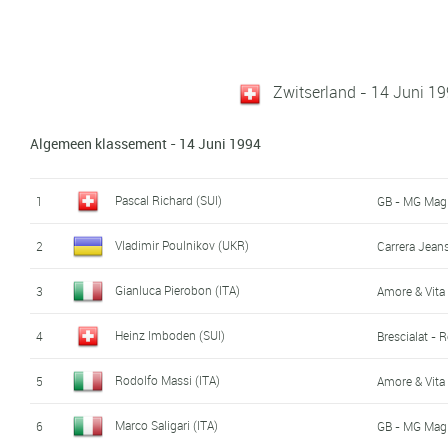
Zwitserland - 14 Juni 19
Algemeen klassement - 14 Juni 1994
Pascal Richard (SUI)
1
GB - MG Magli
Vladimir Poulnikov (UKR)
2
Carrera Jean
Gianluca Pierobon (ITA)
3
Amore & Vita 
Heinz Imboden (SUI)
4
Brescialat - 
Rodolfo Massi (ITA)
5
Amore & Vita 
Marco Saligari (ITA)
6
GB - MG Magli