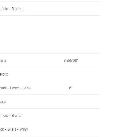
12'09"
ficio - Bianchi
ick - Gilals - Wimi
12'13"
rckx
13'11"
ota
14'10"
aria
3h55'08"
Refin Ceramiche
14'24"
erckx
mail - Laser - Look
14'33"
mail - Laser - Look
6"
ick - Gilals - Wimi
15'28"
aria
rckx
16'57"
ficio - Bianchi
rckx
16'58"
ick - Gilals - Wimi
mail - Laser - Look