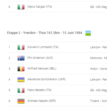
Manuel Fernandez Gines (ESP)
17
Mapei - Clas
Marco Saligari (ITA)
6
GB - MG Magli
Andreas Kappes (GER)
18
Trident - Sch
Christian Henn (GER)
19
Telekom - Me
Etappe 2 - Yverdon - Thun 161,5km - 15 Juni 1994
Karl Kälin (SUI)
20
Tandon - Toy
Giovanni Lombardi (ITA)
1
Lampre - Pan
Fabio Roscioli (ITA)
21
Brescialat - 
Phil Anderson (AUS)
2
Motorola - M
Bruno Cornillet (FRA)
22
Histor - Nove
Wilfried Nelissen (BEL)
3
Histor - Nove
Josef 'Sepp' Holzmann (GER)
23
Trident - Sch
Alexandre Gontchenkov (UKR)
4
Lampre - Pan
Brian Holm Sørensen (DEN)
24
Telekom - Me
Fabio Baldato (ITA)
5
GB - MG Magli
Rolf Aldag (GER)
25
Telekom - Me
Andreas Kappes (GER)
6
Trident - Sch
Guy Nulens (BEL)
26
Histor - Nove