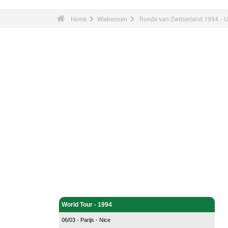
Home
Wielrennen
Ronde van Zwitserland 1994 - U
Wielrennen - Home
World Tour - 1994
06/03 - Parijs - Nice