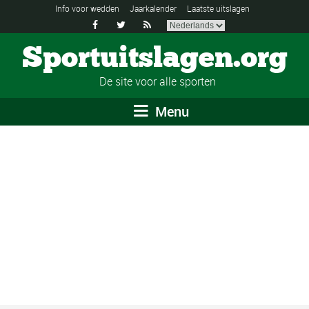
Info voor wedden
Jaarkalender
Laatste uitslagen



Sportuitslagen.org
De site voor alle sporten
Menu