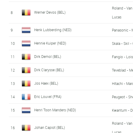
Roland - Van
Werner Devos (BEL)
8
Lucas
Henk Lubberding (NED)
9
Panasonic - 
Hennie Kuiper (NED)
10
Skala - Skil -
Dirk Demol (BEL)
11
Fangio - Lois
Dirk Clarysse (BEL)
12
Teveblad - Me
Jos Haex (BEL)
13
Hitachi - Mar
Eric Louvel (FRA)
14
Peugeot - She
Henri Toon Manders (NED)
15
Kwantum - D
Roland - Van
Johan Capiot (BEL)
16
Lucas