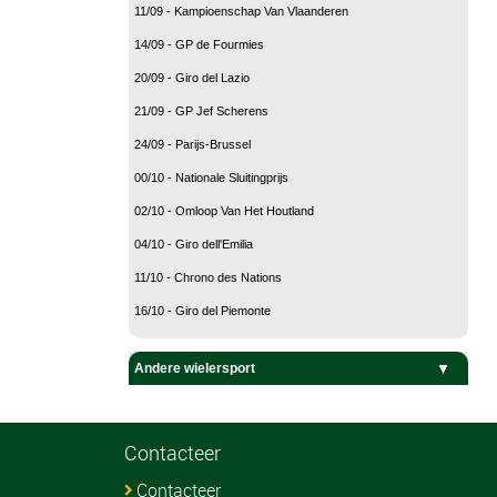
11/09 - Kampioenschap Van Vlaanderen
14/09 - GP de Fourmies
20/09 - Giro del Lazio
21/09 - GP Jef Scherens
24/09 - Parijs-Brussel
00/10 - Nationale Sluitingprijs
02/10 - Omloop Van Het Houtland
04/10 - Giro dell'Emilia
11/10 - Chrono des Nations
16/10 - Giro del Piemonte
Andere wielersport
Baanwielrennen
BMX
Mountain Bike
Veldrijden
Contacteer
Contacteer