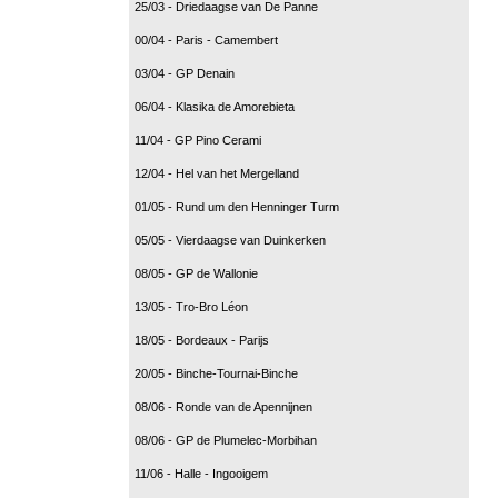
25/03 - Driedaagse van De Panne
00/04 - Paris - Camembert
03/04 - GP Denain
06/04 - Klasika de Amorebieta
11/04 - GP Pino Cerami
12/04 - Hel van het Mergelland
01/05 - Rund um den Henninger Turm
05/05 - Vierdaagse van Duinkerken
08/05 - GP de Wallonie
13/05 - Tro-Bro Léon
18/05 - Bordeaux - Parijs
20/05 - Binche-Tournai-Binche
08/06 - Ronde van de Apennijnen
08/06 - GP de Plumelec-Morbihan
11/06 - Halle - Ingooigem