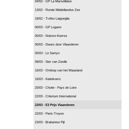
04/02 - GP La Marseillaise
13/02 - Ronde Middellandse Zee
18/02 - Trofeo Laigueglia
00/03 - GP Lugano
00/03 - Nokere-Koerse
00/03 - Dwars door Vlaanderen
05/03 - Le Samyn
08/03 - Ster van Zwolle
16/03 - Omloop van het Waasland
16/03 - Kattekoers
20/03 - Cholet - Pays de Loire
22/03 - Criterium International
22/03 - E3 Prijs Vlaanderen
22/03 - Paris-Troyes
23/03 - Brabantse Pijl