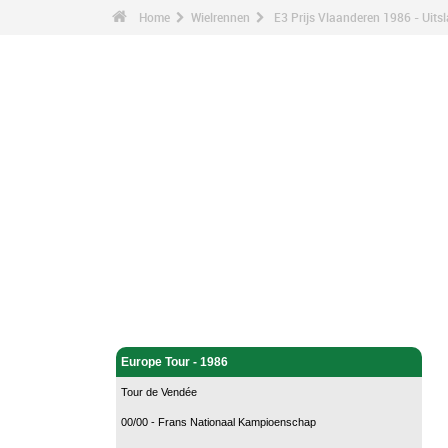
Home
Wielrennen
E3 Prijs Vlaanderen 1986 - Uits
Wielrennen - Home
Europe Tour - 1986
Tour de Vendée
00/00 - Frans Nationaal Kampioenschap