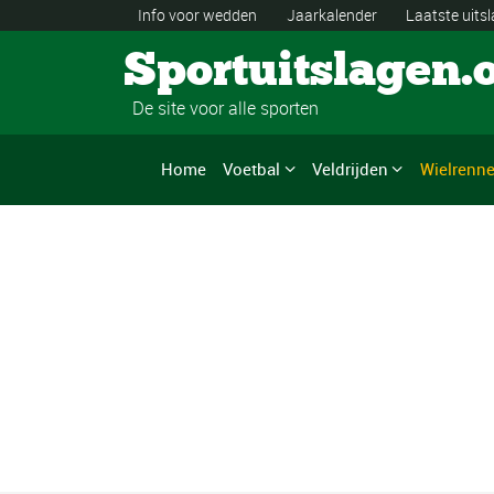
Info voor wedden
Jaarkalender
Laatste uits
Sportuitslagen.
De site voor alle sporten
Home
Voetbal
Veldrijden
Wielrenn