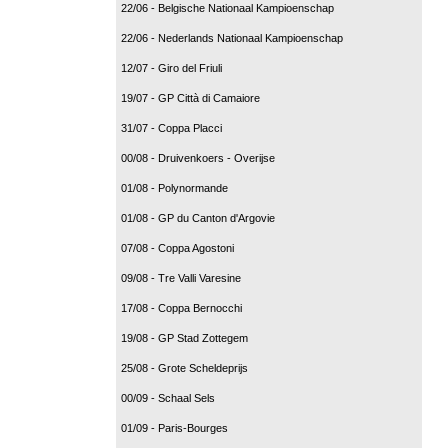
22/06 - Belgische Nationaal Kampioenschap
22/06 - Nederlands Nationaal Kampioenschap
12/07 - Giro del Friuli
19/07 - GP Città di Camaiore
31/07 - Coppa Placci
00/08 - Druivenkoers - Overijse
01/08 - Polynormande
01/08 - GP du Canton d'Argovie
07/08 - Coppa Agostoni
09/08 - Tre Valli Varesine
17/08 - Coppa Bernocchi
19/08 - GP Stad Zottegem
25/08 - Grote Scheldeprijs
00/09 - Schaal Sels
01/09 - Paris-Bourges