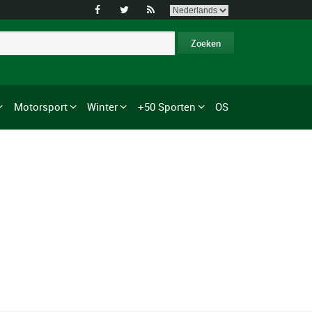



Motorsport
Winter
+50 Sporten
OS