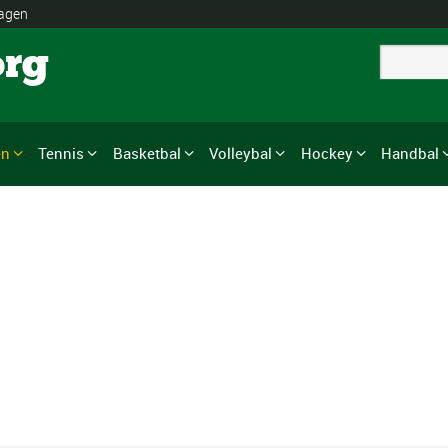
lagen
org
en
Tennis
Basketbal
Volleybal
Hockey
Handbal