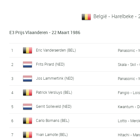
België - Harelbeke -
E3 Prijs Vlaanderen - 22 Maart 1986
Eric Vanderaerden (BEL)
1
Panasonic - 
Frits Pirard (NED)
2
Skala - Skil -
Jos Lammertink (NED)
3
Panasonic - 
Patrick Versluys (BEL)
4
Fangio - Lois
Gerrit Solleveld (NED)
5
Kwantum - D
Carlo Bomans (BEL)
6
Lotto - Merck
Yvan Lamote (BEL)
7
Hitachi - Mar