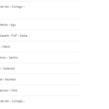
 de Ven - Colnago -
Merckx - Agu
 Gazelle - FIAT - Melka
 - Mavic
rckx - Santini
c - Splendor
ll - Michelin
ecosol - Yoko
 de Ven - Colnago -