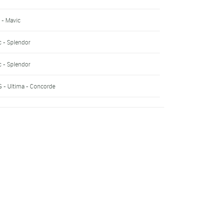
 - Mavic
c - Splendor
c - Splendor
 - Ultima - Concorde