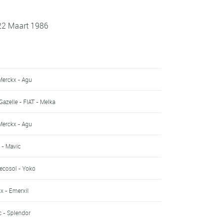
 22 Maart 1986
Merckx - Agu
 Gazelle - FIAT - Melka
Merckx - Agu
 - Mavic
ecosol - Yoko
x - Emerxil
c - Splendor