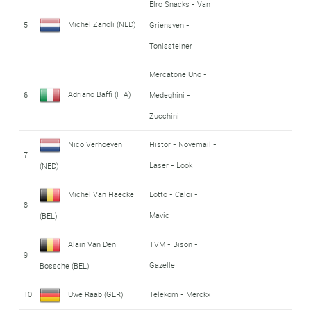
Elro Snacks - Van
Michel Zanoli (NED)
5
Griensven -
Tonissteiner
Mercatone Uno -
Adriano Baffi (ITA)
6
Medeghini -
Zucchini
Nico Verhoeven
Histor - Novemail -
7
Laser - Look
(NED)
Michel Van Haecke
Lotto - Caloi -
8
Mavic
(BEL)
Alain Van Den
TVM - Bison -
9
Gazelle
Bossche (BEL)
10
Uwe Raab (GER)
Telekom - Merckx