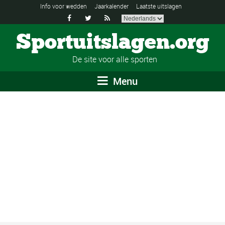
Info voor wedden
Jaarkalender
Laatste uitslagen



Sportuitslagen.org
De site voor alle sporten
Menu