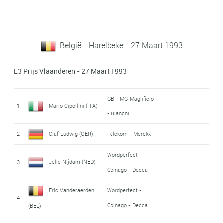
België - Harelbeke - 27 Maart 1993
E3 Prijs Vlaanderen - 27 Maart 1993
GB - MG Maglificio
Mario Cipollini (ITA)
1
- Bianchi
2
Olaf Ludwig (GER)
Telekom - Merckx
Wordperfect -
Jelle Nijdam (NED)
3
Colnago - Decca
Eric Vanderaerden
Wordperfect -
4
Colnago - Decca
(BEL)