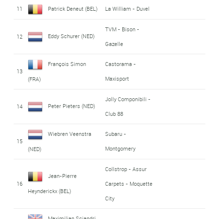
11
Patrick Deneut (BEL)
La William - Duvel
TVM - Bison -
Eddy Schurer (NED)
12
Gazelle
François Simon
Castorama -
13
Maxisport
(FRA)
Jolly Componibili -
Peter Pieters (NED)
14
Club 88
Wiebren Veenstra
Subaru -
15
Montgomery
(NED)
Collstrop - Assur
Jean-Pierre
16
Carpets - Moquette
Heynderickx (BEL)
City
Maximilian Sciandri