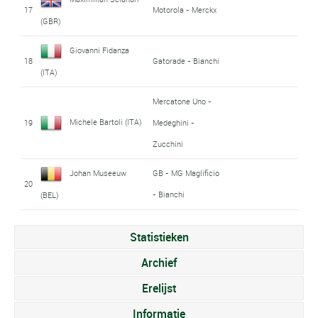
17
Motorola - Merckx
(GBR)
Giovanni Fidanza
18
Gatorade - Bianchi
(ITA)
Mercatone Uno -
Michele Bartoli (ITA)
19
Medeghini -
Zucchini
Johan Museeuw
GB - MG Maglificio
20
- Bianchi
(BEL)
Statistieken
Archief
Erelijst
Informatie