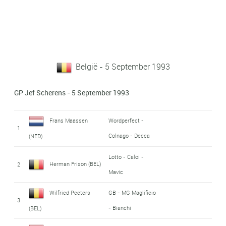
België - 5 September 1993
GP Jef Scherens - 5 September 1993
Frans Maassen
Wordperfect -
1
Colnago - Decca
(NED)
Lotto - Caloi -
Herman Frison (BEL)
2
Mavic
Wilfried Peeters
GB - MG Maglificio
3
- Bianchi
(BEL)