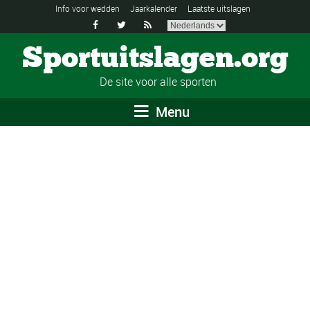
Info voor wedden
Jaarkalender
Laatste uitslagen



Sportuitslagen.org
De site voor alle sporten
Menu