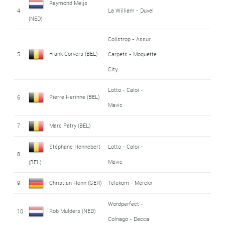
Raymond Meijs
4
La William - Duvel
(NED)
Collstrop - Assur
Frank Corvers (BEL)
5
Carpets - Moquette
City
Lotto - Caloi -
Pierre Herinne (BEL)
6
Mavic
7
Marc Patry (BEL)
Stéphane Hennebert
Lotto - Caloi -
8
Mavic
(BEL)
9
Christian Henn (GER)
Telekom - Merckx
Wordperfect -
Rob Mulders (NED)
10
Colnago - Decca