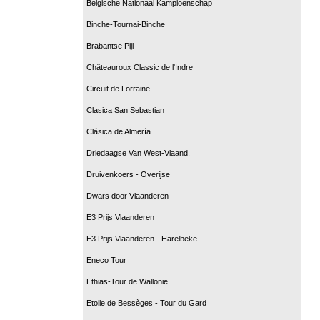
Belgische Nationaal Kampioenschap
Binche-Tournai-Binche
Brabantse Pijl
Châteauroux Classic de l'Indre
Circuit de Lorraine
Clasica San Sebastian
Clásica de Almería
Driedaagse Van West-Vlaand.
Druivenkoers - Overijse
Dwars door Vlaanderen
E3 Prijs Vlaanderen
E3 Prijs Vlaanderen - Harelbeke
Eneco Tour
Ethias-Tour de Wallonie
Etoile de Bessèges - Tour du Gard