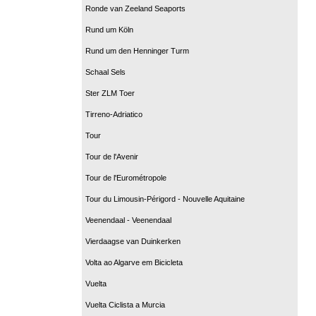
Ronde van Zeeland Seaports
Rund um Köln
Rund um den Henninger Turm
Schaal Sels
Ster ZLM Toer
Tirreno-Adriatico
Tour
Tour de l'Avenir
Tour de l'Eurométropole
Tour du Limousin-Périgord - Nouvelle Aquitaine
Veenendaal - Veenendaal
Vierdaagse van Duinkerken
Volta ao Algarve em Bicicleta
Vuelta
Vuelta Ciclista a Murcia