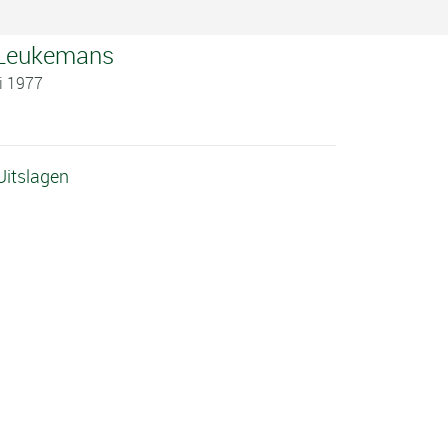
n Leukemans
li 1977
Uitslagen