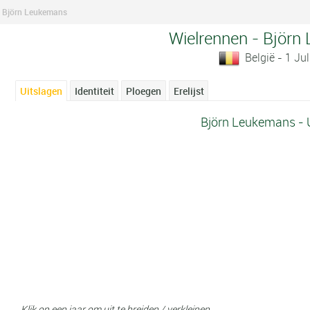
Björn Leukemans
Wielrennen - Björ
België - 1 Ju
Uitslagen
Identiteit
Ploegen
Erelijst
Björn Leukemans - 
Klik op een jaar om uit te breiden / verkleinen