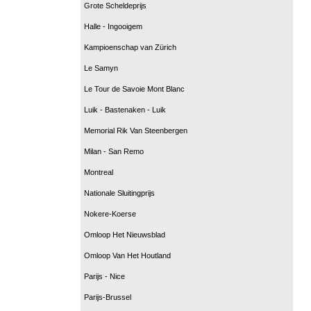
Grote Scheldeprijs
Halle - Ingooigem
Kampioenschap van Zürich
Le Samyn
Le Tour de Savoie Mont Blanc
Luik - Bastenaken - Luik
Memorial Rik Van Steenbergen
Milan - San Remo
Montreal
Nationale Sluitingprijs
Nokere-Koerse
Omloop Het Nieuwsblad
Omloop Van Het Houtland
Parijs - Nice
Parijs-Brussel