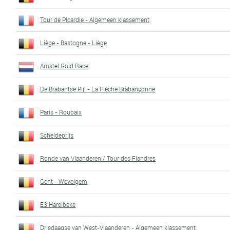
Tour de Picardie - Algemeen klassement
Liège - Bastogne - Liège
Amstel Gold Race
De Brabantse Pijl - La Flèche Brabançonne
Paris - Roubaix
Scheldeprijs
Ronde van Vlaanderen / Tour des Flandres
Gent - Wevelgem
E3 Harelbeke
Driedaagse van West-Vlaanderen - Algemeen klassement