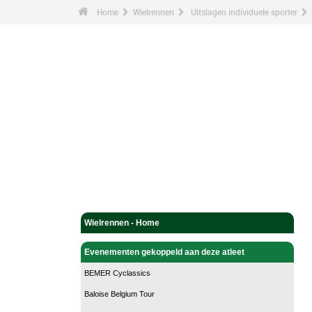
Home
Wielrennen
Uitslagen individuele sporter
Wielrennen - Home
Evenementen gekoppeld aan deze atleet
BEMER Cyclassics
Baloise Belgium Tour