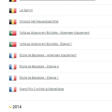
Le Samyn
Omloop Het Nieuwsblad Elite
Volta ao Algarve em Bicicleta - Algemeen klassement
Volta ao Algarve em Bicicleta - Etappe 1
Etoile de Bessèges - Algemeen klassement
Etoile de Bessèges - Etappe 4
Etoile de Bessèges - Etappe 1
Grand Prix Cycliste la Marseillaise
2014