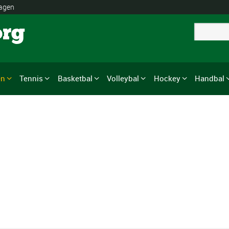
lagen
org
en
Tennis
Basketbal
Volleybal
Hockey
Handbal