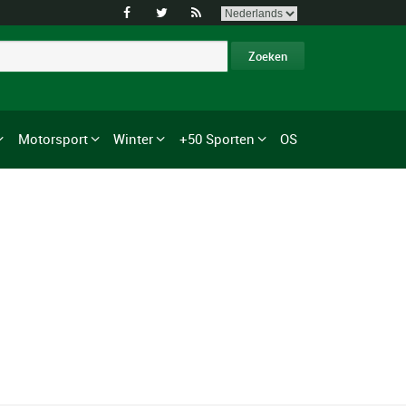



Motorsport
Winter
+50 Sporten
OS