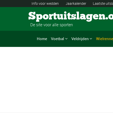
Info voor wedden
Jaarkalender
Laatste uits
Sportuitslagen.
De site voor alle sporten
Home
Voetbal
Veldrijden
Wielrenn