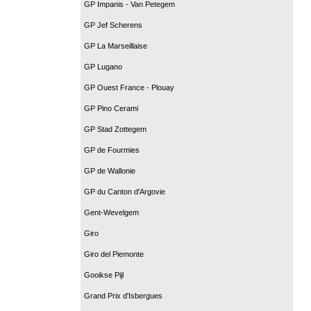
GP Impanis - Van Petegem
GP Jef Scherens
GP La Marseillaise
GP Lugano
GP Ouest France - Plouay
GP Pino Cerami
GP Stad Zottegem
GP de Fourmies
GP de Wallonie
GP du Canton d'Argovie
Gent-Wevelgem
Giro
Giro del Piemonte
Gooikse Pijl
Grand Prix d'Isbergues