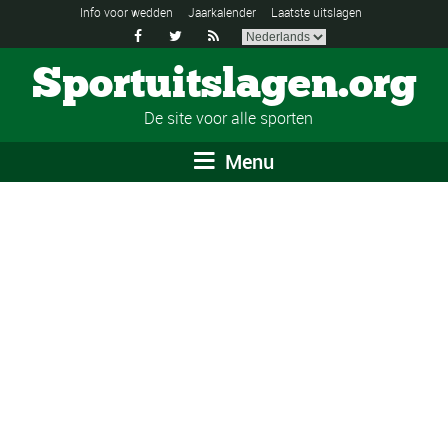
Info voor wedden
Jaarkalender
Laatste uitslagen



Sportuitslagen.org
De site voor alle sporten
Menu