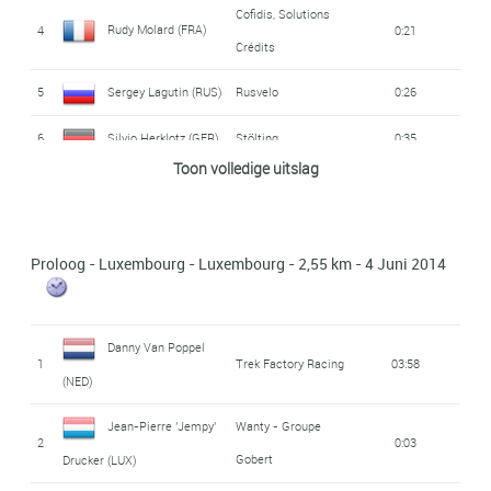
Cofidis, Solutions
Rudy Molard (FRA)
4
0:21
Crédits
5
Sergey Lagutin (RUS)
Rusvelo
0:26
6
Silvio Herklotz (GER)
Stölting
0:35
Toon volledige uitslag
Cofidis, Solutions
Romain Hardy (FRA)
7
0:43
Crédits
Proloog - Luxembourg - Luxembourg - 2,55 km - 4 Juni 2014
8
Laurent Evrard (BEL)
Wallonie - Bruxelles
0:48
9
Fränk Schleck (LUX)
Trek Factory Racing
0:56
Danny Van Poppel
Björn Leukemans
Wanty - Groupe
1
Trek Factory Racing
03:58
10
1:01
(NED)
Gobert
(BEL)
Jean-Pierre 'Jempy'
Wanty - Groupe
Daniel
2
0:03
11
MTN - Qhubeka
zt
Gobert
Drucker (LUX)
Teklehaimanot (ERI)