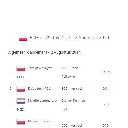
Polen - 29 Juli 2014 - 2 Augustus 2014
Algemeen klassement - 2 Augustus 2014
Jaroslaw Marycz
CCC - Polsat -
1
18:28:31
Polkowice
(POL)
2
Eryk Laton (POL)
BDC - Marcpol
0:04
Maurits Lammertink
Cycling Team Jo
3
0:12
Piels
(NED)
Mateusz Komar
4
BDC - Marcpol
0:18