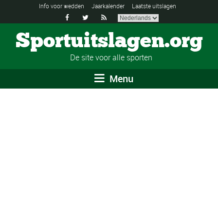
Info voor wedden
Jaarkalender
Laatste uitslagen



Sportuitslagen.org
De site voor alle sporten
Menu