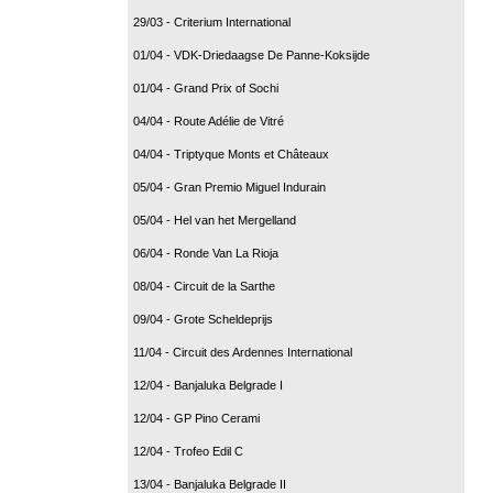
29/03 - Criterium International
01/04 - VDK-Driedaagse De Panne-Koksijde
01/04 - Grand Prix of Sochi
04/04 - Route Adélie de Vitré
04/04 - Triptyque Monts et Châteaux
05/04 - Gran Premio Miguel Indurain
05/04 - Hel van het Mergelland
06/04 - Ronde Van La Rioja
08/04 - Circuit de la Sarthe
09/04 - Grote Scheldeprijs
11/04 - Circuit des Ardennes International
12/04 - Banjaluka Belgrade I
12/04 - GP Pino Cerami
12/04 - Trofeo Edil C
13/04 - Banjaluka Belgrade II