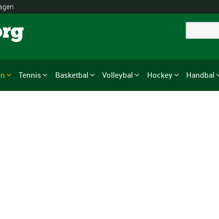
lagen
org
en
Tennis
Basketbal
Volleybal
Hockey
Handbal