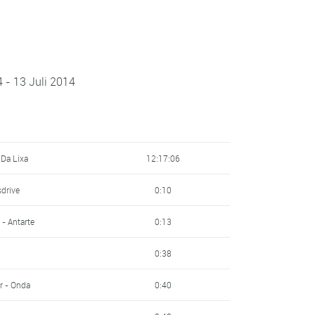
4 - 13 Juli 2014
 Da Lixa
12:17:06
sdrive
0:10
 - Antarte
0:13
0:38
r - Onda
0:40