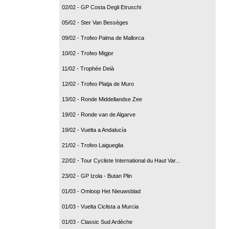
02/02 - GP Costa Degli Etruschi
05/02 - Ster Van Bessèges
09/02 - Trofeo Palma de Mallorca
10/02 - Trofeo Migjor
11/02 - Trophée Deià
12/02 - Trofeo Platja de Muro
13/02 - Ronde Middellandse Zee
19/02 - Ronde van de Algarve
19/02 - Vuelta a Andalucía
21/02 - Trofeo Laigueglia
22/02 - Tour Cycliste International du Haut Var...
23/02 - GP Izola - Butan Plin
01/03 - Omloop Het Nieuwsblad
01/03 - Vuelta Ciclista a Murcia
01/03 - Classic Sud Ardèche