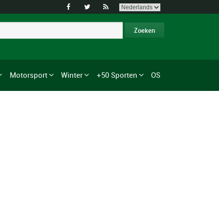



Motorsport
Winter
+50 Sporten
OS