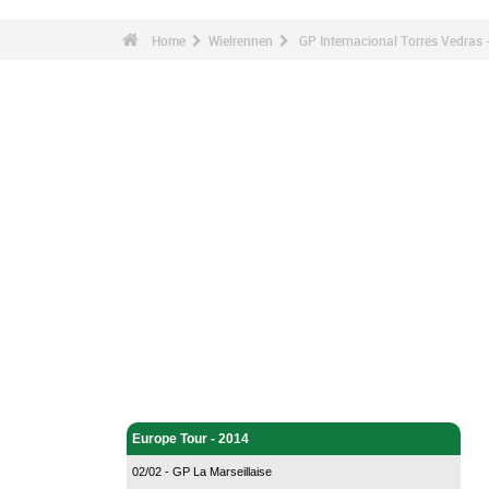
Home
Wielrennen
GP Internacional Torres Vedras
Wielrennen - Home
Europe Tour - 2014
02/02 - GP La Marseillaise