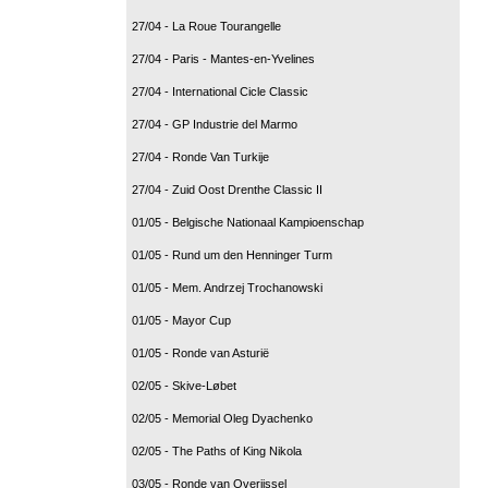
27/04 - La Roue Tourangelle
27/04 - Paris - Mantes-en-Yvelines
27/04 - International Cicle Classic
27/04 - GP Industrie del Marmo
27/04 - Ronde Van Turkije
27/04 - Zuid Oost Drenthe Classic II
01/05 - Belgische Nationaal Kampioenschap
01/05 - Rund um den Henninger Turm
01/05 - Mem. Andrzej Trochanowski
01/05 - Mayor Cup
01/05 - Ronde van Asturië
02/05 - Skive-Løbet
02/05 - Memorial Oleg Dyachenko
02/05 - The Paths of King Nikola
03/05 - Ronde van Overijssel