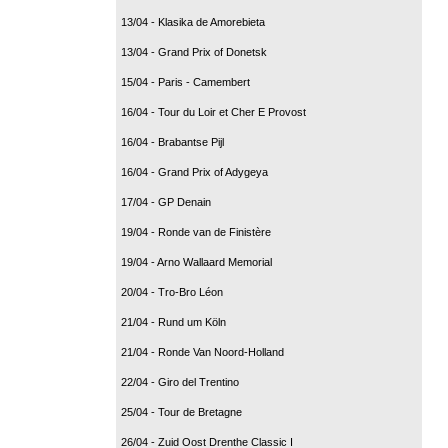
13/04 - Klasika de Amorebieta
13/04 - Grand Prix of Donetsk
15/04 - Paris - Camembert
16/04 - Tour du Loir et Cher E Provost
16/04 - Brabantse Pijl
16/04 - Grand Prix of Adygeya
17/04 - GP Denain
19/04 - Ronde van de Finistère
19/04 - Arno Wallaard Memorial
20/04 - Tro-Bro Léon
21/04 - Rund um Köln
21/04 - Ronde Van Noord-Holland
22/04 - Giro del Trentino
25/04 - Tour de Bretagne
26/04 - Zuid Oost Drenthe Classic I