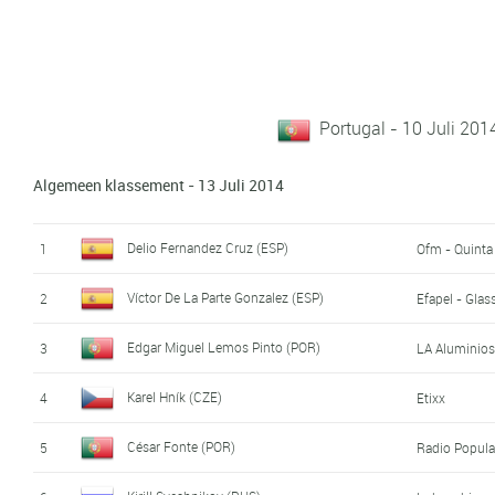
Portugal - 10 Juli 201
Algemeen klassement - 13 Juli 2014
Delio Fernandez Cruz (ESP)
1
Ofm - Quinta
Víctor De La Parte Gonzalez (ESP)
2
Efapel - Glas
Edgar Miguel Lemos Pinto (POR)
3
LA Aluminios
Karel Hník (CZE)
4
Etixx
César Fonte (POR)
5
Radio Popula