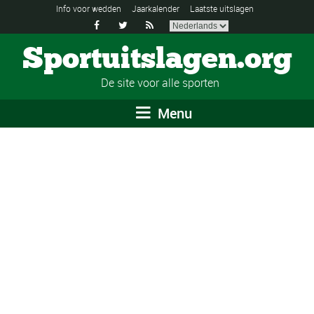
Info voor wedden
Jaarkalender
Laatste uitslagen



Sportuitslagen.org
De site voor alle sporten
Menu