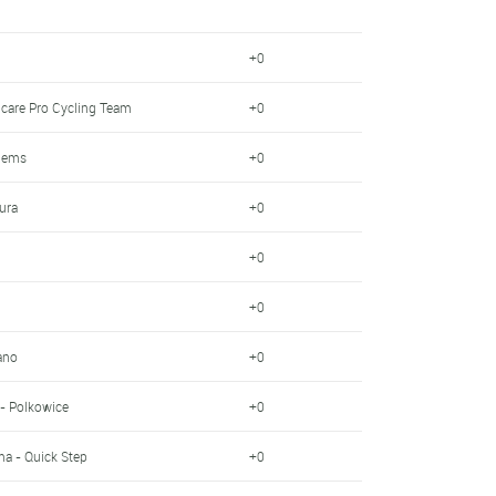
+0
hcare Pro Cycling Team
+0
llems
+0
ura
+0
+0
+0
ano
+0
 - Polkowice
+0
a - Quick Step
+0