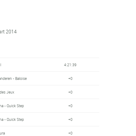
art 2014
l
4:21:39
anderen - Baloise
+0
 des Jeux
+0
a - Quick Step
+0
a - Quick Step
+0
ura
+0