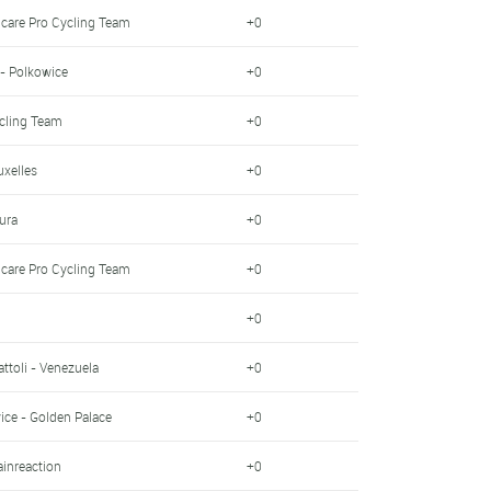
hcare Pro Cycling Team
+0
 - Polkowice
+0
ycling Team
+0
uxelles
+0
ura
+0
hcare Pro Cycling Team
+0
+0
ttoli - Venezuela
+0
ice - Golden Palace
+0
ainreaction
+0