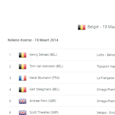
België - 19 Ma
Nokere-Koerse - 19 Maart 2014
Kenny Dehaes (BEL)
1
Lotto - Beliso
Tom Van Asbroeck (BEL)
2
Topsport Vla
Nacer Bouhanni (FRA)
3
La Française
Gert Steegmans (BEL)
4
Omega Pharm
Andrew Fenn (GBR)
5
Omega Pharm
Scott Thwaites (GBR)
6
Netapp - End