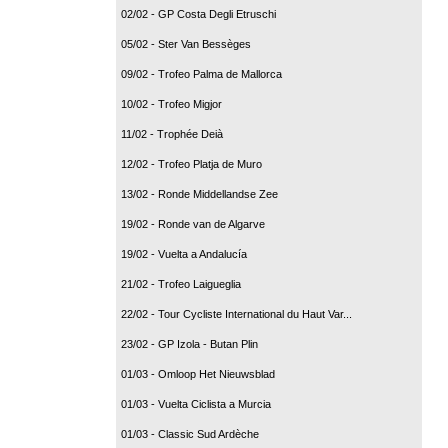
02/02 - GP Costa Degli Etruschi
05/02 - Ster Van Bessèges
09/02 - Trofeo Palma de Mallorca
10/02 - Trofeo Migjor
11/02 - Trophée Deià
12/02 - Trofeo Platja de Muro
13/02 - Ronde Middellandse Zee
19/02 - Ronde van de Algarve
19/02 - Vuelta a Andalucía
21/02 - Trofeo Laigueglia
22/02 - Tour Cycliste International du Haut Var...
23/02 - GP Izola - Butan Plin
01/03 - Omloop Het Nieuwsblad
01/03 - Vuelta Ciclista a Murcia
01/03 - Classic Sud Ardèche