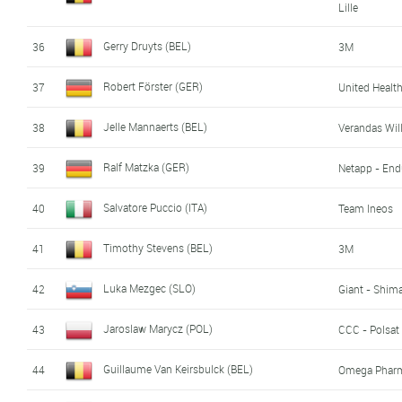
Lille
Gerry Druyts (BEL)
36
3M
Robert Förster (GER)
37
United Healt
Jelle Mannaerts (BEL)
38
Verandas Wi
Ralf Matzka (GER)
39
Netapp - End
Salvatore Puccio (ITA)
40
Team Ineos
Timothy Stevens (BEL)
41
3M
Luka Mezgec (SLO)
42
Giant - Shim
Jaroslaw Marycz (POL)
43
CCC - Polsat
Guillaume Van Keirsbulck (BEL)
44
Omega Pharm