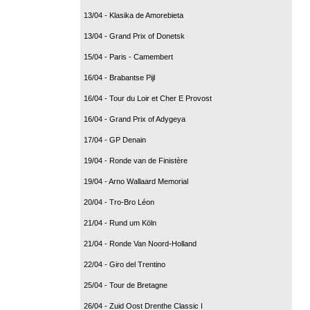
13/04 - Klasika de Amorebieta
13/04 - Grand Prix of Donetsk
15/04 - Paris - Camembert
16/04 - Brabantse Pijl
16/04 - Tour du Loir et Cher E Provost
16/04 - Grand Prix of Adygeya
17/04 - GP Denain
19/04 - Ronde van de Finistère
19/04 - Arno Wallaard Memorial
20/04 - Tro-Bro Léon
21/04 - Rund um Köln
21/04 - Ronde Van Noord-Holland
22/04 - Giro del Trentino
25/04 - Tour de Bretagne
26/04 - Zuid Oost Drenthe Classic I