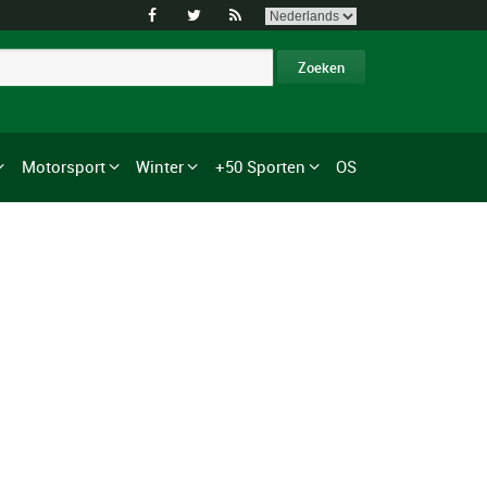



Motorsport
Winter
+50 Sporten
OS