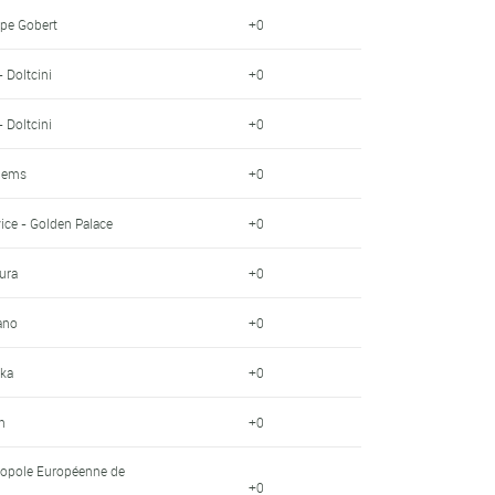
pe Gobert
+0
- Doltcini
+0
- Doltcini
+0
llems
+0
ice - Golden Palace
+0
ura
+0
ano
+0
ka
+0
n
+0
ropole Européenne de
+0