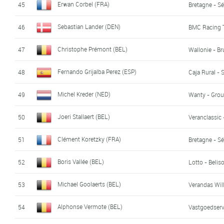
Erwan Corbel (FRA)
45
Bretagne - S
Sebastian Lander (DEN)
46
BMC Racing
Christophe Prémont (BEL)
47
Wallonie - Br
Fernando Grijalba Perez (ESP)
48
Caja Rural -
Michel Kreder (NED)
49
Wanty - Grou
Joeri Stallaert (BEL)
50
Veranclassic 
Clément Koretzky (FRA)
51
Bretagne - S
Boris Vallée (BEL)
52
Lotto - Beliso
Michael Goolaerts (BEL)
53
Verandas Wi
Alphonse Vermote (BEL)
54
Vastgoedserv