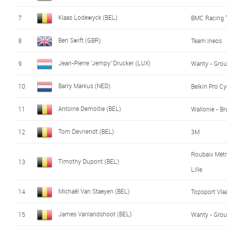
Klaas Lodewyck (BEL)
7
BMC Racing
Ben Swift (GBR)
8
Team Ineos
Jean-Pierre 'Jempy' Drucker (LUX)
9
Wanty - Grou
Barry Markus (NED)
10
Belkin Pro C
Antoine Demoitie (BEL)
11
Wallonie - Br
Tom Devriendt (BEL)
12
3M
Roubaix Mét
Timothy Dupont (BEL)
13
Lille
Michaël Van Staeyen (BEL)
14
Topsport Vla
James Vanlandshoot (BEL)
15
Wanty - Grou