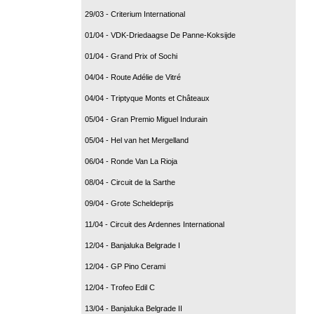
29/03 - Criterium International
01/04 - VDK-Driedaagse De Panne-Koksijde
01/04 - Grand Prix of Sochi
04/04 - Route Adélie de Vitré
04/04 - Triptyque Monts et Châteaux
05/04 - Gran Premio Miguel Indurain
05/04 - Hel van het Mergelland
06/04 - Ronde Van La Rioja
08/04 - Circuit de la Sarthe
09/04 - Grote Scheldeprijs
11/04 - Circuit des Ardennes International
12/04 - Banjaluka Belgrade I
12/04 - GP Pino Cerami
12/04 - Trofeo Edil C
13/04 - Banjaluka Belgrade II