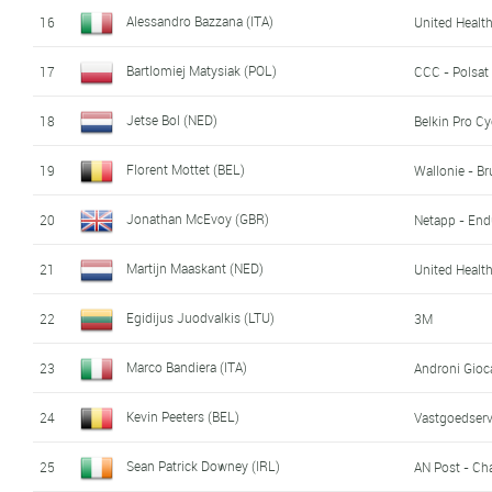
Alessandro Bazzana (ITA)
16
United Healt
Bartlomiej Matysiak (POL)
17
CCC - Polsat
Jetse Bol (NED)
18
Belkin Pro C
Florent Mottet (BEL)
19
Wallonie - Br
Jonathan McEvoy (GBR)
20
Netapp - End
Martijn Maaskant (NED)
21
United Healt
Egidijus Juodvalkis (LTU)
22
3M
Marco Bandiera (ITA)
23
Androni Gioca
Kevin Peeters (BEL)
24
Vastgoedserv
Sean Patrick Downey (IRL)
25
AN Post - Ch