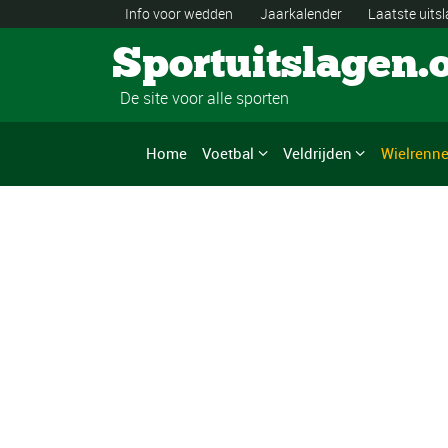
Info voor wedden
Jaarkalender
Laatste uits
Sportuitslagen.
De site voor alle sporten
Home
Voetbal
Veldrijden
Wielrenn