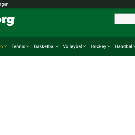
lagen
org
en
Tennis
Basketbal
Volleybal
Hockey
Handbal