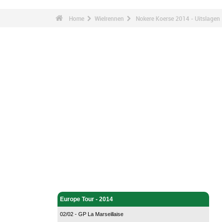
Home
Wielrennen
Nokere Koerse 2014 - Uitslagen
Wielrennen - Home
Europe Tour - 2014
02/02 - GP La Marseillaise