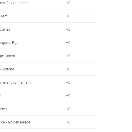
éché Environnement
+0
 Team
+0
uxelles
+0
 Seguros Rga
+0
pe Gobert
+0
- Doltcini
+0
éché Environnement
+0
l
+0
llems
+0
ice - Golden Palace
+0