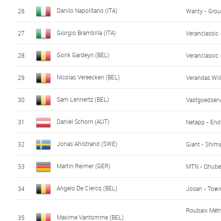
Danilo Napolitano (ITA)
26
Wanty - Grou
Giorgio Brambilla (ITA)
27
Veranclassic 
Gorik Gardeyn (BEL)
28
Veranclassic 
Nicolas Vereecken (BEL)
29
Verandas Wi
Sam Lennertz (BEL)
30
Vastgoedserv
Daniel Schorn (AUT)
31
Netapp - End
Jonas Ahlstrand (SWE)
32
Giant - Shim
Martin Reimer (GER)
33
MTN - Qhube
Angelo De Clercq (BEL)
34
Josan - Towi
Roubaix Mét
Maxime Vantomme (BEL)
35