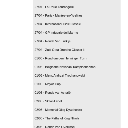
27/04 - La Roue Tourangelle
27/04 - Paris - Mantes-en-Yvelines
27/04 - International Cicle Classic
27/04 - GP Industrie del Marmo
27/04 - Ronde Van Turkije
27/04 - Zuid Oost Drenthe Classic II
01/05 - Rund um den Henninger Turm
01/05 - Belgische Nationaal Kampioenschap
01/05 - Mem. Andrzej Trochanowski
01/05 - Mayor Cup
01/05 - Ronde van Asturië
02/05 - Skive-Løbet
02/05 - Memorial Oleg Dyachenko
02/05 - The Paths of King Nikola
03/05 - Ronde van Overijssel