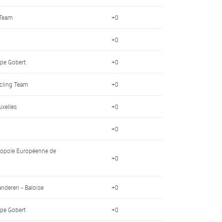
 Team
+0
+0
pe Gobert
+0
ycling Team
+0
uxelles
+0
+0
ropole Européenne de
+0
anderen - Baloise
+0
pe Gobert
+0