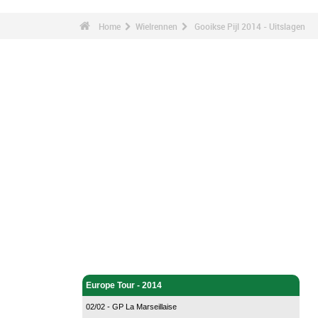
Home
Wielrennen
Gooikse Pijl 2014 - Uitslagen
Wielrennen - Home
Europe Tour - 2014
02/02 - GP La Marseillaise