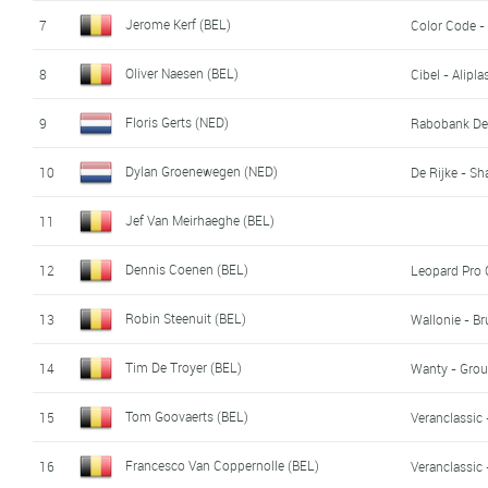
Jerome Kerf (BEL)
7
Color Code -
Oliver Naesen (BEL)
8
Cibel - Alipla
Floris Gerts (NED)
9
Rabobank De
Dylan Groenewegen (NED)
10
De Rijke - S
Jef Van Meirhaeghe (BEL)
11
Dennis Coenen (BEL)
12
Leopard Pro 
Robin Steenuit (BEL)
13
Wallonie - Br
Tim De Troyer (BEL)
14
Wanty - Grou
Tom Goovaerts (BEL)
15
Veranclassic 
Francesco Van Coppernolle (BEL)
16
Veranclassic 