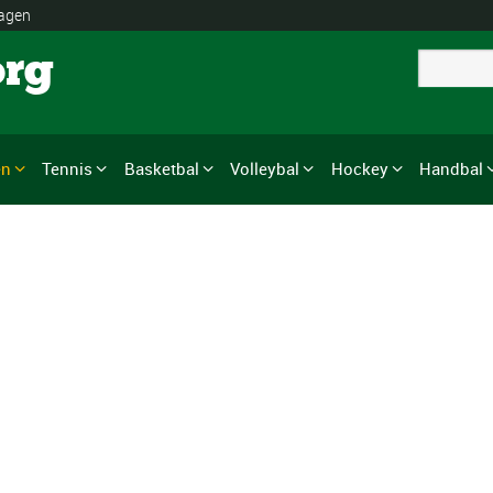
lagen
org
en
Tennis
Basketbal
Volleybal
Hockey
Handbal