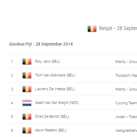
België - 28 Sept
Gooikse Pijl - 28 September 2014
Roy Jans (BEL)
1
Wanty - Grou
Tom Van Asbroeck (BEL)
2
Topsport Vla
Laurens De Vreese (BEL)
3
Wanty - Grou
Geert Van Der Weijst (NED)
4
Cycling Team
Dries De Bondt (BEL)
5
Josan - Towi
Kevin Peeters (BEL)
6
Vastgoedserv