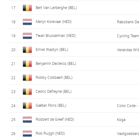
Bert Van Lerberghe (BEL)
17
Merijn Korevaar (NED)
18
Rabobank De
Twan Brusselman (NED)
19
Cycling Team
Emiel Wastyn (BEL)
20
Verandas Wi
Benjamin Declercq (BEL)
21
Robby Cobbaert (BEL)
22
Cedric Defreyne (BEL)
23
Gaëtan Pons (BEL)
24
Color Code -
Robbert de Greef (NED)
25
Koga
Rob Ruijgh (NED)
26
Vastgoedserv