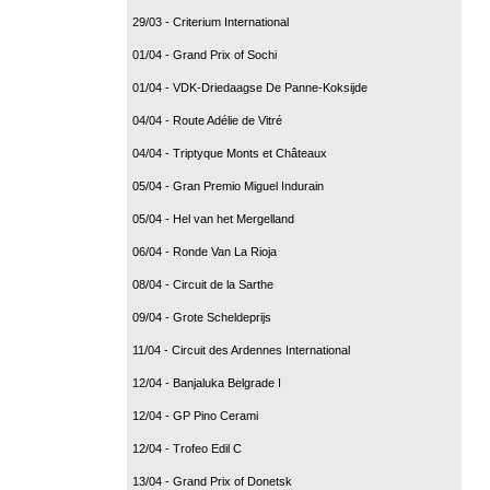
29/03 - Criterium International
01/04 - Grand Prix of Sochi
01/04 - VDK-Driedaagse De Panne-Koksijde
04/04 - Route Adélie de Vitré
04/04 - Triptyque Monts et Châteaux
05/04 - Gran Premio Miguel Indurain
05/04 - Hel van het Mergelland
06/04 - Ronde Van La Rioja
08/04 - Circuit de la Sarthe
09/04 - Grote Scheldeprijs
11/04 - Circuit des Ardennes International
12/04 - Banjaluka Belgrade I
12/04 - GP Pino Cerami
12/04 - Trofeo Edil C
13/04 - Grand Prix of Donetsk