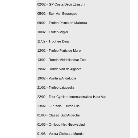
02/02 - GP Costa Degli Etruschi
05/02 - Ster Van Bessèges
09/02 - Trofeo Palma de Mallorca
10/02 - Trofeo Migjor
11/02 - Trophée Deià
12/02 - Trofeo Platja de Muro
13/02 - Ronde Middellandse Zee
19/02 - Ronde van de Algarve
19/02 - Vuelta a Andalucía
21/02 - Trofeo Laigueglia
22/02 - Tour Cycliste International du Haut Var...
23/02 - GP Izola - Butan Plin
01/03 - Classic Sud Ardèche
01/03 - Omloop Het Nieuwsblad
01/03 - Vuelta Ciclista a Murcia