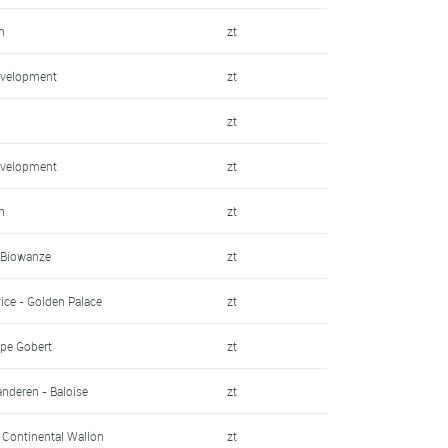
n
zt
velopment
zt
zt
velopment
zt
n
zt
 Biowanze
zt
ice - Golden Palace
zt
pe Gobert
zt
anderen - Baloise
zt
e Continental Wallon
zt