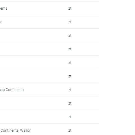
llems
zt
st
zt
zt
zt
zt
zt
ano Continental
zt
zt
zt
e Continental Wallon
zt