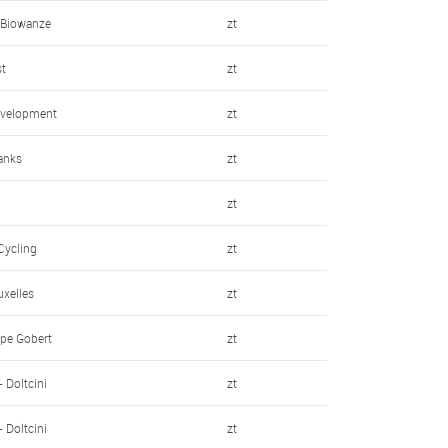
 Biowanze
zt
st
zt
velopment
zt
hanks
zt
zt
Cycling
zt
uxelles
zt
pe Gobert
zt
- Doltcini
zt
- Doltcini
zt