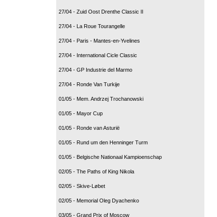
27/04 - Zuid Oost Drenthe Classic II
27/04 - La Roue Tourangelle
27/04 - Paris - Mantes-en-Yvelines
27/04 - International Cicle Classic
27/04 - GP Industrie del Marmo
27/04 - Ronde Van Turkije
01/05 - Mem. Andrzej Trochanowski
01/05 - Mayor Cup
01/05 - Ronde van Asturië
01/05 - Rund um den Henninger Turm
01/05 - Belgische Nationaal Kampioenschap
02/05 - The Paths of King Nikola
02/05 - Skive-Løbet
02/05 - Memorial Oleg Dyachenko
03/05 - Grand Prix of Moscow