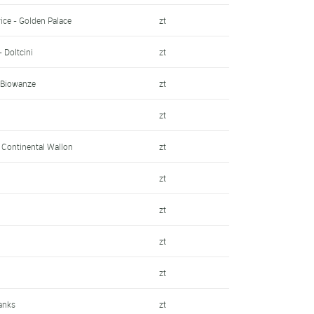
ice - Golden Palace
zt
- Doltcini
zt
 Biowanze
zt
zt
e Continental Wallon
zt
zt
zt
zt
zt
hanks
zt