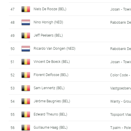
Niels De Rooze (BEL)
47
Josan - Towi
Nino Honigh (NED)
48
Rabobank De
Jeff Peelaers (BEL)
49
Ricardo Van Dongen (NED)
50
Rabobank De
Vincent De Boeck (BEL)
51
Josan - Towi
Florent Delfosse (BEL)
52
Color Code -
Sam Lennertz (BEL)
53
Vastgoedserv
Jérôme Baugnies (BEL)
54
Wanty - Grou
Edward Theuns (BEL)
55
Topsport Vla
Guillaume Haag (BEL)
56
T.palm - Pol