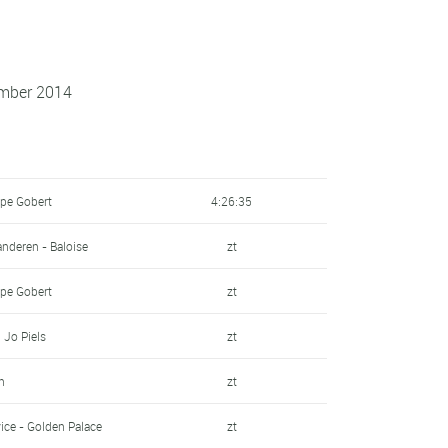
ember 2014
pe Gobert
4:26:35
anderen - Baloise
zt
pe Gobert
zt
 Jo Piels
zt
n
zt
ice - Golden Palace
zt