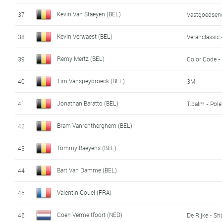
Kevin Van Staeyen (BEL)
37
Vastgoedserv
Kevin Verwaest (BEL)
38
Veranclassic 
Remy Mertz (BEL)
39
Color Code -
Tim Vanspeybroeck (BEL)
40
3M
Jonathan Baratto (BEL)
41
T.palm - Pol
Bram Vanrentherghem (BEL)
42
Tommy Baeyens (BEL)
43
Bart Van Damme (BEL)
44
Valentin Gouel (FRA)
45
Coen Vermeltfoort (NED)
46
De Rijke - S