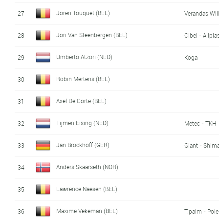
Joren Touquet (BEL)
27
Verandas Wi
Jori Van Steenbergen (BEL)
28
Cibel - Alipla
Umberto Atzori (NED)
29
Koga
Robin Mertens (BEL)
30
Axel De Corte (BEL)
31
Tijmen Eising (NED)
32
Metec - TKH
Jan Brockhoff (GER)
33
Giant - Shim
Anders Skaarseth (NOR)
34
Lawrence Naesen (BEL)
35
Maxime Vekeman (BEL)
36
T.palm - Pol