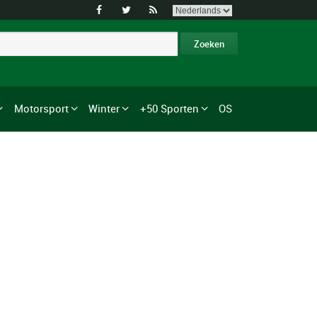



Motorsport
Winter
+50 Sporten
OS