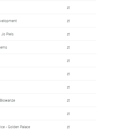
zt
velopment
zt
 Jo Piels
zt
llems
zt
zt
zt
zt
 Biowanze
zt
zt
ice - Golden Palace
zt