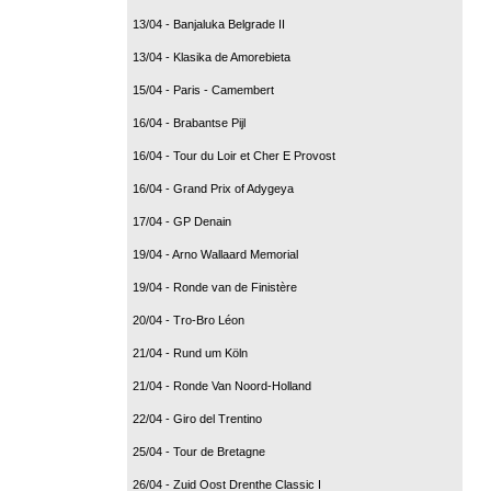
13/04 - Banjaluka Belgrade II
13/04 - Klasika de Amorebieta
15/04 - Paris - Camembert
16/04 - Brabantse Pijl
16/04 - Tour du Loir et Cher E Provost
16/04 - Grand Prix of Adygeya
17/04 - GP Denain
19/04 - Arno Wallaard Memorial
19/04 - Ronde van de Finistère
20/04 - Tro-Bro Léon
21/04 - Rund um Köln
21/04 - Ronde Van Noord-Holland
22/04 - Giro del Trentino
25/04 - Tour de Bretagne
26/04 - Zuid Oost Drenthe Classic I