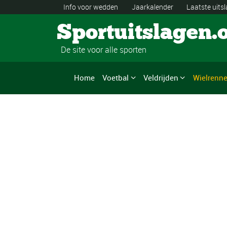
Info voor wedden
Jaarkalender
Laatste uits
Sportuitslagen.
De site voor alle sporten
Home
Voetbal
Veldrijden
Wielrenn