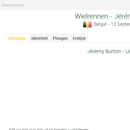
Jérémy Burton
Wielrennen - Jéré
België - 13 Sept
Uitslagen
Identiteit
Ploegen
Erelijst
Jérémy Burton - U
Klik op een jaar om uit te breiden / verkleinen