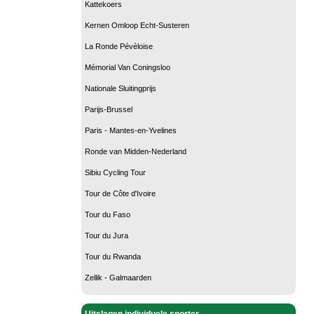
Kattekoers
Kernen Omloop Echt-Susteren
La Ronde Pévèloise
Mémorial Van Coningsloo
Nationale Sluitingprijs
Parijs-Brussel
Paris - Mantes-en-Yvelines
Ronde van Midden-Nederland
Sibiu Cycling Tour
Tour de Côte d'Ivoire
Tour du Faso
Tour du Jura
Tour du Rwanda
Zellik - Galmaarden
Uitslagen individuele sporter