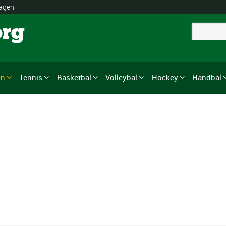
lagen
org
en
Tennis
Basketbal
Volleybal
Hockey
Handbal