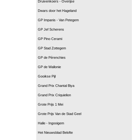
Druivenkoers - Overijse
Dwars door het Hageland
GP Impanis - Van Petegem
GP Jef Scherens
GP Pino Cerami
GP Stad Zottegem
GP de Pérenchies
GP de Wallonie
Gooikse Pijl
Grand Prix Chantal Biya
Grand Prix Criquielion
Grote Prijs 1 Mei
Grote Prijs Van de Stad Geel
Halle - Ingooigem
Het Nieuwsblad Belofte