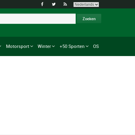



Motorsport
Winter
+50 Sporten
OS