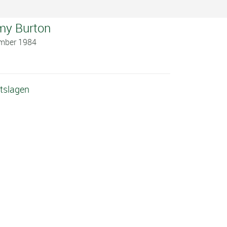
my Burton
ember 1984
itslagen