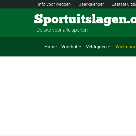
Info voor wedden
Jaarkalender
Laatste uits
Sportuitslagen.
De site voor alle sporten
Home
Voetbal
Veldrijden
Wielrenn