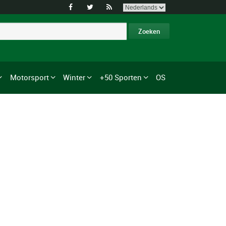



Motorsport
Winter
+50 Sporten
OS