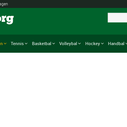
lagen
org
en
Tennis
Basketbal
Volleybal
Hockey
Handbal