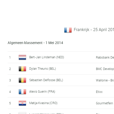
Frankrijk - 25 April 2
Algemeen klassement - 1 Mei 2014
Bert-Jan Lindeman (NED)
1
Rabobank De
Dylan Theuns (BEL)
2
BMC Develo
Sébastien Delfosse (BEL)
3
Wallonie - Br
Alexis Guerin (FRA)
4
Etixx
Matija Kvasina (CRO)
5
Gourmetfein 