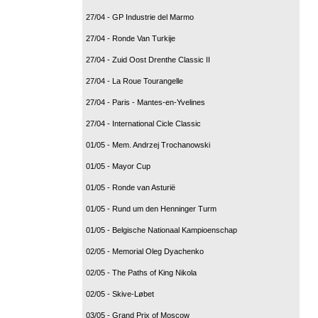
27/04 - GP Industrie del Marmo
27/04 - Ronde Van Turkije
27/04 - Zuid Oost Drenthe Classic II
27/04 - La Roue Tourangelle
27/04 - Paris - Mantes-en-Yvelines
27/04 - International Cicle Classic
01/05 - Mem. Andrzej Trochanowski
01/05 - Mayor Cup
01/05 - Ronde van Asturië
01/05 - Rund um den Henninger Turm
01/05 - Belgische Nationaal Kampioenschap
02/05 - Memorial Oleg Dyachenko
02/05 - The Paths of King Nikola
02/05 - Skive-Løbet
03/05 - Grand Prix of Moscow