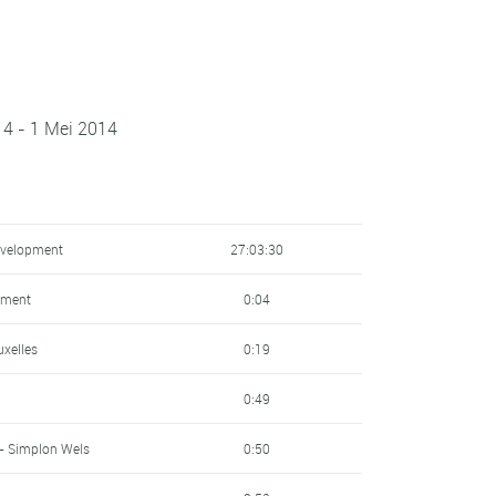
014 - 1 Mei 2014
velopment
27:03:30
pment
0:04
uxelles
0:19
0:49
- Simplon Wels
0:50