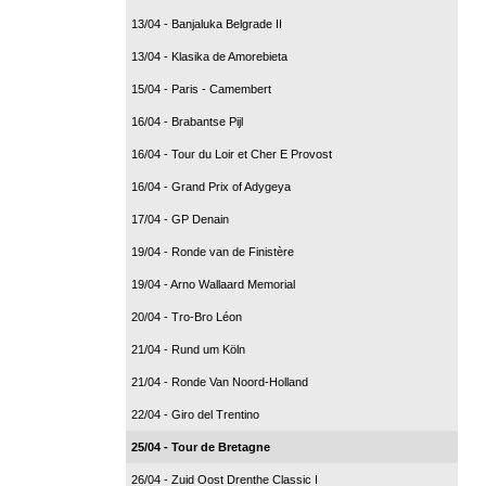
13/04 - Banjaluka Belgrade II
13/04 - Klasika de Amorebieta
15/04 - Paris - Camembert
16/04 - Brabantse Pijl
16/04 - Tour du Loir et Cher E Provost
16/04 - Grand Prix of Adygeya
17/04 - GP Denain
19/04 - Ronde van de Finistère
19/04 - Arno Wallaard Memorial
20/04 - Tro-Bro Léon
21/04 - Rund um Köln
21/04 - Ronde Van Noord-Holland
22/04 - Giro del Trentino
25/04 - Tour de Bretagne
26/04 - Zuid Oost Drenthe Classic I