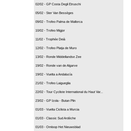
02/02 - GP Costa Degli Etruschi
05/02 - Ster Van Bessèges
09/02 - Trofeo Palma de Mallorca
10/02 - Trofeo Migjor
11/02 - Trophée Deià
12/02 - Trofeo Platja de Muro
13/02 - Ronde Middellandse Zee
19/02 - Ronde van de Algarve
19/02 - Vuelta a Andalucía
21/02 - Trofeo Laigueglia
22/02 - Tour Cycliste International du Haut Var...
23/02 - GP Izola - Butan Plin
01/03 - Vuelta Ciclista a Murcia
01/03 - Classic Sud Ardèche
01/03 - Omloop Het Nieuwsblad