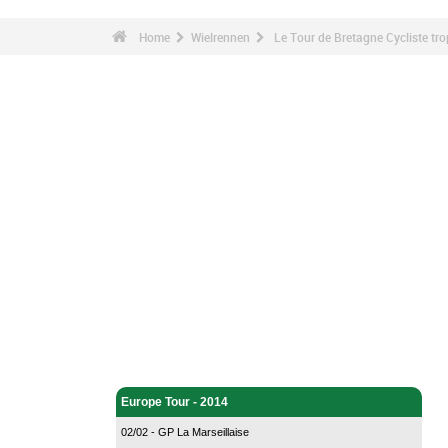
Home
Wielrennen
Le Tour de Bretagne Cycliste tr
Wielrennen - Home
Europe Tour - 2014
02/02 - GP La Marseillaise