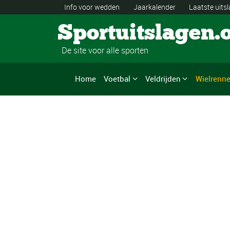
Info voor wedden
Jaarkalender
Laatste uits
Sportuitslagen.
De site voor alle sporten
Home
Voetbal
Veldrijden
Wielrenn