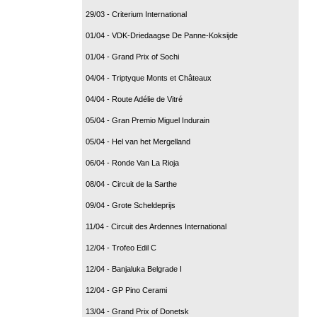
29/03 - Criterium International
01/04 - VDK-Driedaagse De Panne-Koksijde
01/04 - Grand Prix of Sochi
04/04 - Triptyque Monts et Châteaux
04/04 - Route Adélie de Vitré
05/04 - Gran Premio Miguel Indurain
05/04 - Hel van het Mergelland
06/04 - Ronde Van La Rioja
08/04 - Circuit de la Sarthe
09/04 - Grote Scheldeprijs
11/04 - Circuit des Ardennes International
12/04 - Trofeo Edil C
12/04 - Banjaluka Belgrade I
12/04 - GP Pino Cerami
13/04 - Grand Prix of Donetsk