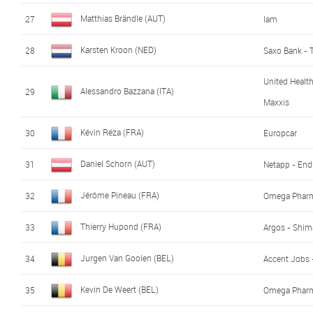
Matthias Brändle (AUT)
27
Iam
Karsten Kroon (NED)
28
Saxo Bank - 
United Healt
Alessandro Bazzana (ITA)
29
Maxxis
Kévin Réza (FRA)
30
Europcar
Daniel Schorn (AUT)
31
Netapp - End
Jérôme Pineau (FRA)
32
Omega Pharm
Thierry Hupond (FRA)
33
Argos - Shi
Jurgen Van Goolen (BEL)
34
Accent Jobs 
Kevin De Weert (BEL)
35
Omega Pharm