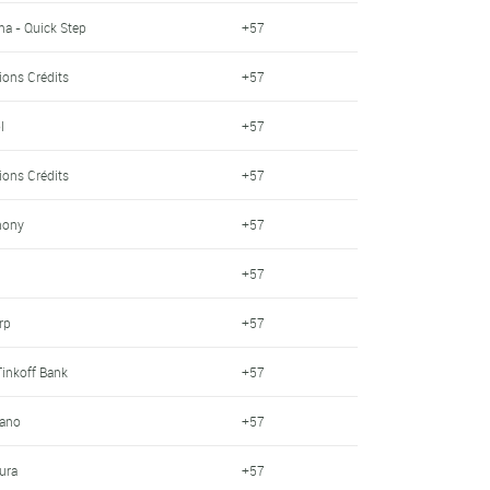
a - Quick Step
+57
tions Crédits
+57
l
+57
tions Crédits
+57
hony
+57
+57
rp
+57
Tinkoff Bank
+57
mano
+57
ura
+57