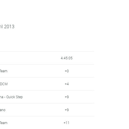
ril 2013
4:45:05
 Team
+0
- DCM
+4
a - Quick Step
+9
mano
+9
 Team
+11