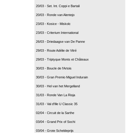
20/03 - Set. Int. Coppi e Bartali
20/03 - Ronde van Alentejo
23/03 - Kosice - Miskolc
23/03 - Criterium International
26/03 - Driedaagse van De Panne
29/03 - Route Adélie de Vitré
29/03 - Triptyque Monts et Châteaux
30/03 - Boucle de l'Artois
30/03 - Gran Premio Miguel Indurain
30/03 - Hel van het Mergelland
31/03 - Ronde Van La Rioja
31/03 - Val d'Ille U Classic 35
02/04 - Circuit de la Sarthe
03/04 - Grand Prix of Sochi
03/04 - Grote Scheldeprijs