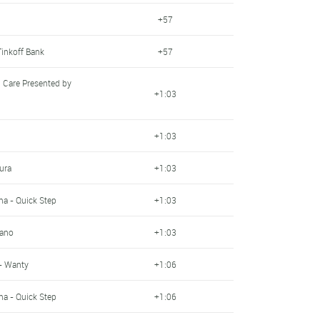
+57
Tinkoff Bank
+57
h Care Presented by
+1:03
+1:03
ura
+1:03
a - Quick Step
+1:03
mano
+1:03
- Wanty
+1:06
a - Quick Step
+1:06