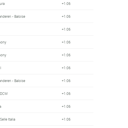
ura
+1:06
anderen - Baloise
+1:06
+1:06
hony
+1:06
hony
+1:06
l
+1:06
anderen - Baloise
+1:06
- DCM
+1:06
a
+1:06
Selle Italia
+1:06