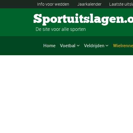
Info voor wedden
Jaarkalender
Laatste uits
Sportuitslagen.
De site voor alle sporten
Home
Voetbal
Veldrijden
Wielrenn