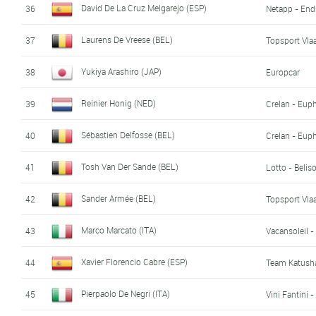
David De La Cruz Melgarejo (ESP)
36
Netapp - End
Laurens De Vreese (BEL)
37
Topsport Vla
Yukiya Arashiro (JAP)
38
Europcar
Reinier Honig (NED)
39
Crelan - Eup
Sébastien Delfosse (BEL)
40
Crelan - Eup
Tosh Van Der Sande (BEL)
41
Lotto - Beliso
Sander Armée (BEL)
42
Topsport Vla
Marco Marcato (ITA)
43
Vacansoleil 
Xavier Florencio Cabre (ESP)
44
Team Katush
Pierpaolo De Negri (ITA)
45
Vini Fantini - 