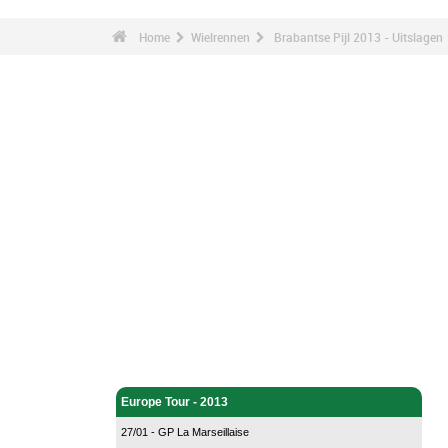
Home
Wielrennen
Brabantse Pijl 2013 - Uitslagen
Wielrennen - Home
Europe Tour - 2013
27/01 - GP La Marseillaise