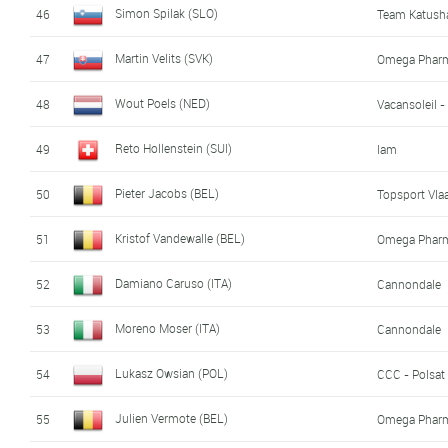
Simon Spilak (SLO)
46
Team Katush
Martin Velits (SVK)
47
Omega Pharm
Wout Poels (NED)
48
Vacansoleil 
Reto Hollenstein (SUI)
49
Iam
Pieter Jacobs (BEL)
50
Topsport Vla
Kristof Vandewalle (BEL)
51
Omega Pharm
Damiano Caruso (ITA)
52
Cannondale
Moreno Moser (ITA)
53
Cannondale
Lukasz Owsian (POL)
54
CCC - Polsat
Julien Vermote (BEL)
55
Omega Pharm