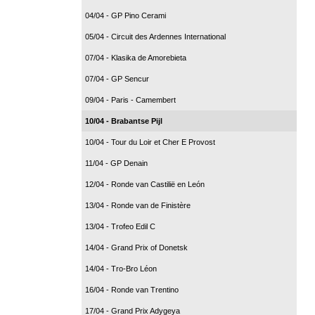
04/04 - GP Pino Cerami
05/04 - Circuit des Ardennes International
07/04 - Klasika de Amorebieta
07/04 - GP Sencur
09/04 - Paris - Camembert
10/04 - Brabantse Pijl
10/04 - Tour du Loir et Cher E Provost
11/04 - GP Denain
12/04 - Ronde van Castilië en León
13/04 - Ronde van de Finistère
13/04 - Trofeo Edil C
14/04 - Grand Prix of Donetsk
14/04 - Tro-Bro Léon
16/04 - Ronde van Trentino
17/04 - Grand Prix Adygeya