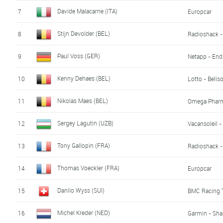
Davide Malacarne (ITA)
7
Europcar
Stijn Devolder (BEL)
8
Radioshack -
Paul Voss (GER)
9
Netapp - End
Kenny Dehaes (BEL)
10
Lotto - Beliso
Nikolas Maes (BEL)
11
Omega Pharm
Sergey Lagutin (UZB)
12
Vacansoleil 
Tony Gallopin (FRA)
13
Radioshack -
Thomas Voeckler (FRA)
14
Europcar
Danilo Wyss (SUI)
15
BMC Racing
Michel Kreder (NED)
16
Garmin - Sha