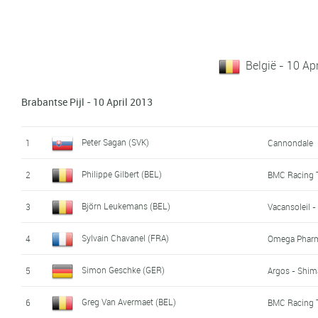
België - 10 Ap
Brabantse Pijl - 10 April 2013
Peter Sagan (SVK)
1
Cannondale
Philippe Gilbert (BEL)
2
BMC Racing
Björn Leukemans (BEL)
3
Vacansoleil 
Sylvain Chavanel (FRA)
4
Omega Pharm
Simon Geschke (GER)
5
Argos - Shi
Greg Van Avermaet (BEL)
6
BMC Racing