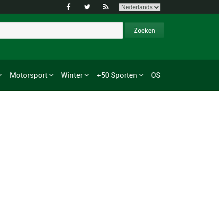



Motorsport
Winter
+50 Sporten
OS