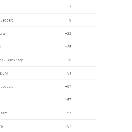
+17
 Leopard
+19
ura
+22
l
+25
a - Quick Step
+28
- DCM
+54
 Leopard
+57
+57
 Team
+57
rp
+57