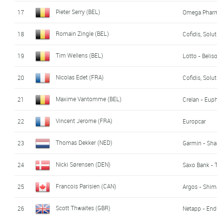
Pieter Serry (BEL)
17
Omega Pharm
Romain Zingle (BEL)
18
Cofidis, Solu
Tim Wellens (BEL)
19
Lotto - Beliso
Nicolas Edet (FRA)
20
Cofidis, Solu
Maxime Vantomme (BEL)
21
Crelan - Eup
Vincent Jerome (FRA)
22
Europcar
Thomas Dekker (NED)
23
Garmin - Sha
Nicki Sørensen (DEN)
24
Saxo Bank - 
Francois Parisien (CAN)
25
Argos - Shi
Scott Thwaites (GBR)
26
Netapp - End