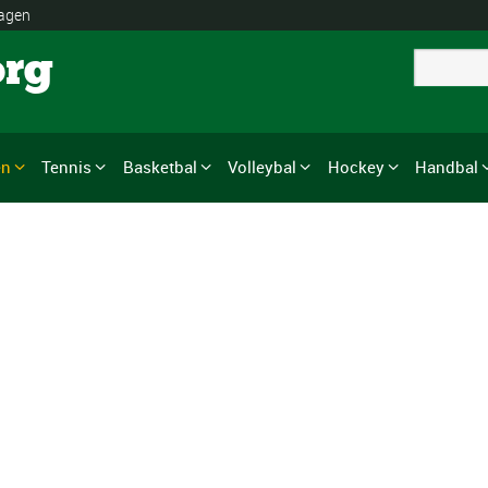
lagen
org
en
Tennis
Basketbal
Volleybal
Hockey
Handbal