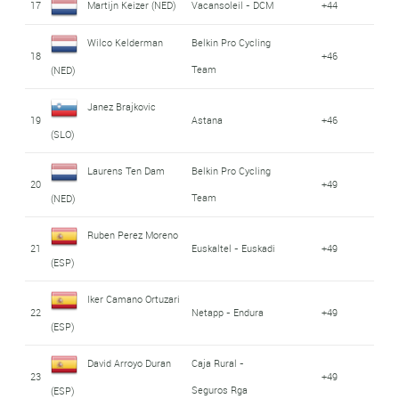
17
Martijn Keizer (NED)
Vacansoleil - DCM
+44
Wilco Kelderman
Belkin Pro Cycling
18
+46
Team
(NED)
Janez Brajkovic
19
Astana
+46
(SLO)
Laurens Ten Dam
Belkin Pro Cycling
20
+49
Team
(NED)
Ruben Perez Moreno
21
Euskaltel - Euskadi
+49
(ESP)
Iker Camano Ortuzari
22
Netapp - Endura
+49
(ESP)
David Arroyo Duran
Caja Rural -
23
+49
Seguros Rga
(ESP)