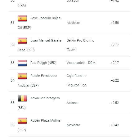
30
Sojasun
+1:42
(FRA)
José Joaquin Rojas
31
Movistar
+1:56
Gil (ESP)
Juan Manuel Gárate
Belkin Pro Cycling
32
+2:17
Team
Cepa (ESP)
33
Rob Ruijgh (NED)
Vacansoleil - DCM
+2:17
Rubén Fernández
Caja Rural -
34
+2:22
Seguros Rga
Andújar (ESP)
Kevin Seeldraeyers
35
Astana
+2:52
(BEL)
Rubén Plaza Molina
36
Movistar
+3:42
(ESP)