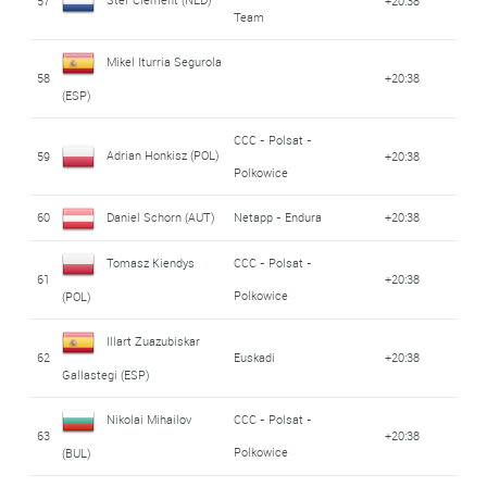
57
+20:38
Team
Mikel Iturria Segurola
58
+20:38
(ESP)
CCC - Polsat -
Adrian Honkisz (POL)
59
+20:38
Polkowice
60
Daniel Schorn (AUT)
Netapp - Endura
+20:38
Tomasz Kiendys
CCC - Polsat -
61
+20:38
Polkowice
(POL)
Illart Zuazubiskar
62
Euskadi
+20:38
Gallastegi (ESP)
Nikolai Mihailov
CCC - Polsat -
63
+20:38
Polkowice
(BUL)