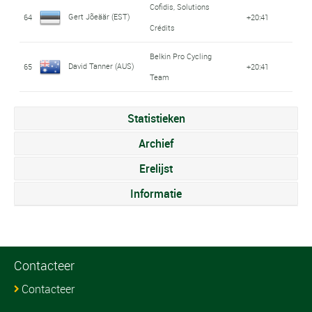
Cofidis, Solutions
Gert Jõeäär (EST)
64
+20:41
Crédits
Belkin Pro Cycling
David Tanner (AUS)
65
+20:41
Team
Statistieken
Archief
Erelijst
Informatie
Contacteer
Contacteer