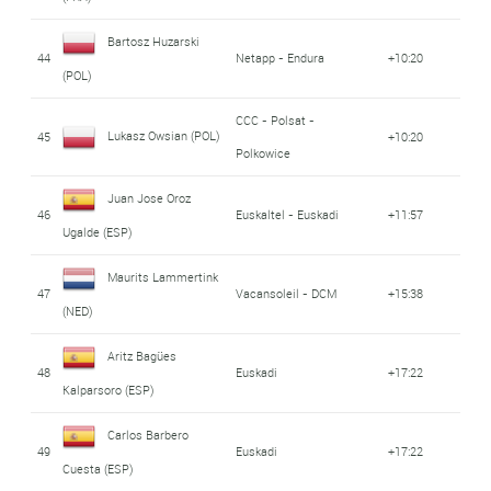
Bartosz Huzarski
44
Netapp - Endura
+10:20
(POL)
CCC - Polsat -
Lukasz Owsian (POL)
45
+10:20
Polkowice
Juan Jose Oroz
46
Euskaltel - Euskadi
+11:57
Ugalde (ESP)
Maurits Lammertink
47
Vacansoleil - DCM
+15:38
(NED)
Aritz Bagües
48
Euskadi
+17:22
Kalparsoro (ESP)
Carlos Barbero
49
Euskadi
+17:22
Cuesta (ESP)