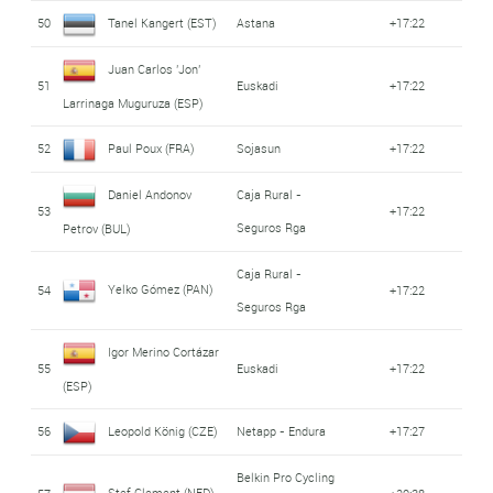
50
Tanel Kangert (EST)
Astana
+17:22
Juan Carlos 'Jon'
51
Euskadi
+17:22
Larrinaga Muguruza (ESP)
52
Paul Poux (FRA)
Sojasun
+17:22
Daniel Andonov
Caja Rural -
53
+17:22
Seguros Rga
Petrov (BUL)
Caja Rural -
Yelko Gómez (PAN)
54
+17:22
Seguros Rga
Igor Merino Cortázar
55
Euskadi
+17:22
(ESP)
56
Leopold König (CZE)
Netapp - Endura
+17:27
Belkin Pro Cycling
Stef Clement (NED)