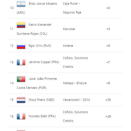
Enzo Josue Moyano
Caja Rural -
10
+0
Seguros Rga
(ARG)
Nairo Alexander
11
Movistar
+3
Quintana Rojas (COL)
12
Egor Silin (RUS)
Astana
+6
Cofidis, Solutions
Jérôme Coppel (FRA)
13
+7
Crédits
José João Pimenta
14
Netapp - Endura
+8
Costa Mendes (POR)
15
Wout Poels (NED)
Vacansoleil - DCM
+26
Cofidis, Solutions
Nicolas Edet (FRA)
16
+28
Crédits