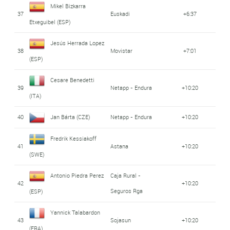
Mikel Bizkarra
37
Euskadi
+6:37
Etxeguibel (ESP)
Jesús Herrada Lopez
38
Movistar
+7:01
(ESP)
Cesare Benedetti
39
Netapp - Endura
+10:20
(ITA)
40
Jan Bárta (CZE)
Netapp - Endura
+10:20
Fredrik Kessiakoff
41
Astana
+10:20
(SWE)
Antonio Piedra Perez
Caja Rural -
42
+10:20
Seguros Rga
(ESP)
Yannick Talabardon
43
Sojasun
+10:20
(FRA)