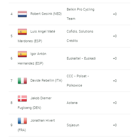
Belkin Pro Cycling
Robert Gesink (NED)
4
+0
Team
Luis Angel Maté
Cofidis, Solutions
5
+0
Crédits
Mardones (ESP)
Igor Antón
6
Euskaltel - Euskadi
+0
Hernandez (ESP)
CCC - Polsat -
Davide Rebellin (ITA)
7
+0
Polkowice
Jakob Diemer
8
Astana
+0
Fuglsang (DEN)
Jonathan Hivert
9
Sojasun
+0
(FRA)