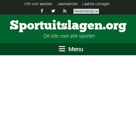
Info voor wedden
Jaarkalender
Laatste uitslagen



Sportuitslagen.org
De site voor alle sporten
Menu