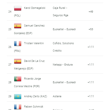
Karol Domagalski
Caja Rural -
24
+49
Seguros Rga
(POL)
Samuel Sanchez
25
Euskaltel - Euskadi
+53
Gonzalez (ESP)
Tristan Valentin
Cofidis, Solutions
26
+1:11
Crédits
(FRA)
David De La Cruz
27
Netapp - Endura
+1:11
Melgarejo (ESP)
Ricardo Jorge
28
Euskaltel - Euskadi
+1:11
Correia Mestre (POR)
29
Andrey Zeits (KAZ)
Astana
+1:11
Fabien Schmidt