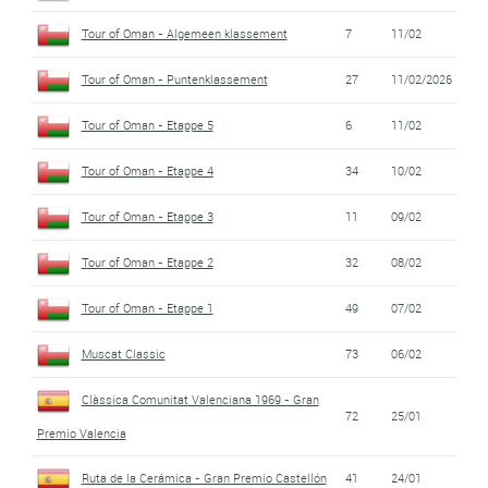
Tour of Oman - Algemeen klassement
7
11/02
Tour of Oman - Puntenklassement
27
11/02/2026
Tour of Oman - Etappe 5
6
11/02
Tour of Oman - Etappe 4
34
10/02
Tour of Oman - Etappe 3
11
09/02
Tour of Oman - Etappe 2
32
08/02
Tour of Oman - Etappe 1
49
07/02
Muscat Classic
73
06/02
Clàssica Comunitat Valenciana 1969 - Gran
72
25/01
Premio Valencia
Ruta de la Cerámica - Gran Premio Castellón
41
24/01