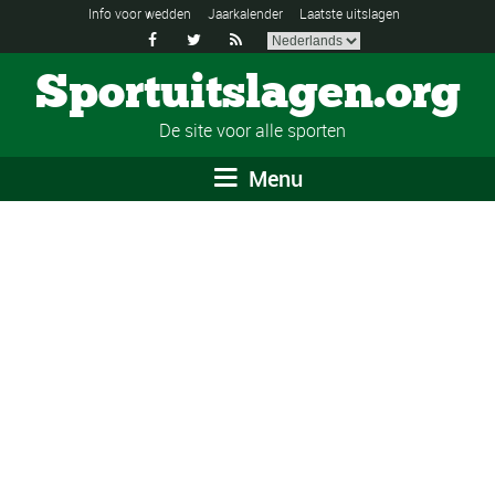
Info voor wedden
Jaarkalender
Laatste uitslagen



Sportuitslagen.org
De site voor alle sporten
Menu