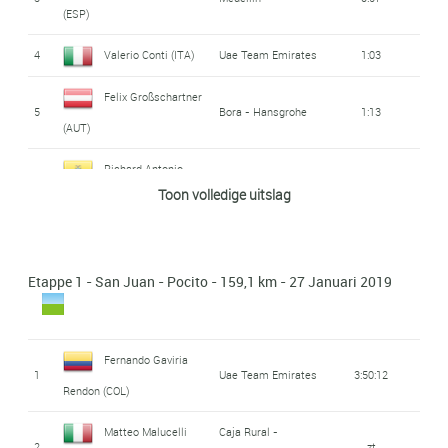
(ESP)
4
Valerio Conti (ITA)
Uae Team Emirates
1:03
Felix Großschartner
5
Bora - Hansgrohe
1:13
(AUT)
Richard Antonio
6
Movistar
1:20
Toon volledige uitslag
Carapaz Montenegro (ECU)
César Nicolás
7
Medellin
1:24
Paredes Avellaneda (COL)
Etappe 1 - San Juan - Pocito - 159,1 km - 27 Januari 2019
Nairo Alexander
8
Movistar
1:29
Quintana Rojas (COL)
Fernando Gaviria
1
Uae Team Emirates
3:50:12
Remco Evenepoel
Deceuninck - Quick
Rendon (COL)
9
1:36
Step
(BEL)
Matteo Malucelli
Caja Rural -
2
zt