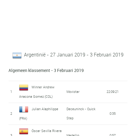
Argentinië - 27 Januari 2019 - 3 Februari 2019
Algemeen klassement - 3 Februari 2019
Winner Andrew
1
Movistar
22:09:21
Anacona Gomez (COL)
Julian Alaphilippe
Deceuninck - Quick
2
0:35
Step
(FRA)
Óscar Sevilla Rivera
3
Medellin
0:57