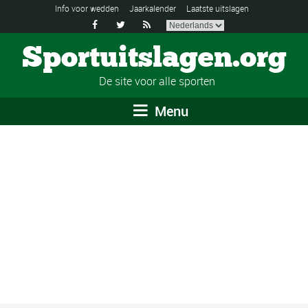
Info voor wedden
Jaarkalender
Laatste uitslagen



Sportuitslagen.org
De site voor alle sporten
Menu