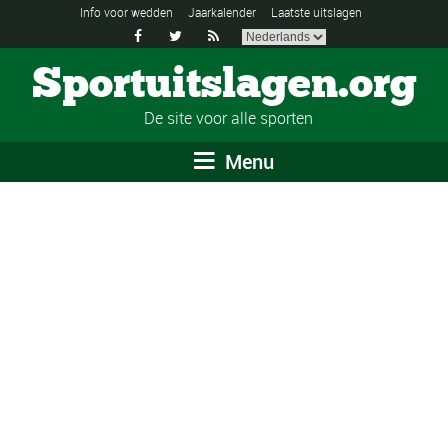
Info voor wedden
Jaarkalender
Laatste uitslagen



Sportuitslagen.org
De site voor alle sporten
Menu