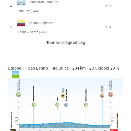
Jhonnatan Josué De
4
2:31
León Paz (GUA)
Yeison Alejandro
5
2:59
Rincon Alvarez (COL)
Toon volledige uitslag
Fredy Orlando Toc
6
3:30
Xon (GUA)
Melvin Daniel Borón
Etappe 1 - San Benito - Río Dulce - 204 km - 23 Oktober 2019
7
3:43
Rabinal (GUA)
Luis Enrique López
8
4:13
Nolasco (HON)
Cristian Camilo
9
4:29
Cubides Morales (COL)
Wilmar Jair Perez