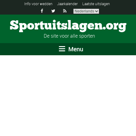
Info voor wedden
Jaarkalender
Laatste uitslagen



Sportuitslagen.org
De site voor alle sporten
Menu