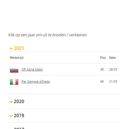
Klik op een jaar om uit te breiden / verkleinen
2021
Wedstrijd
Pos
Date
GP Adria Mobil
48
28/03
Per Sempre Alfredo
68
21/03
2020
2019