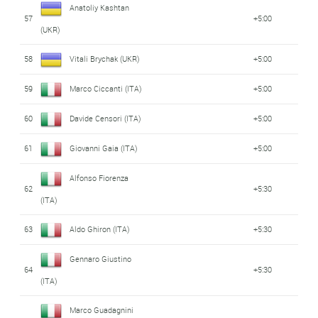
Anatoliy Kashtan
57
+5:00
(UKR)
58
Vitali Brychak (UKR)
+5:00
59
Marco Ciccanti (ITA)
+5:00
60
Davide Censori (ITA)
+5:00
61
Giovanni Gaia (ITA)
+5:00
Alfonso Fiorenza
62
+5:30
(ITA)
63
Aldo Ghiron (ITA)
+5:30
Gennaro Giustino
64
+5:30
(ITA)
Marco Guadagnini