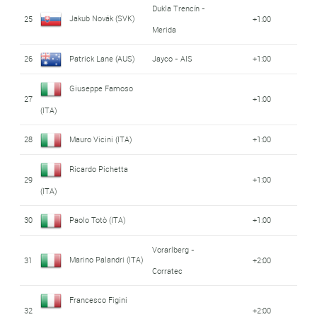
Dukla Trencín -
Jakub Novák (SVK)
25
+1:00
Merida
26
Patrick Lane (AUS)
Jayco - AIS
+1:00
Giuseppe Famoso
27
+1:00
(ITA)
28
Mauro Vicini (ITA)
+1:00
Ricardo Pichetta
29
+1:00
(ITA)
30
Paolo Totò (ITA)
+1:00
Vorarlberg -
Marino Palandri (ITA)
31
+2:00
Corratec
Francesco Figini
32
+2:00