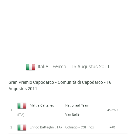
Italië - Fermo - 16 Augustus 2011
Gran Premio Capodarco - Comunità di Capodarco - 16
Augustus 2011
Mattia Cattaneo
Nationaal Team
1
4:23:50
Van Italië
(ITA)
2
Enrico Battaglin (ITA)
Colnago - CSF Inox
+40