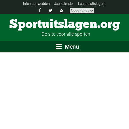
Info voor wedden
Jaarkalender
Laatste uitslagen



Sportuitslagen.org
De site voor alle sporten
Menu