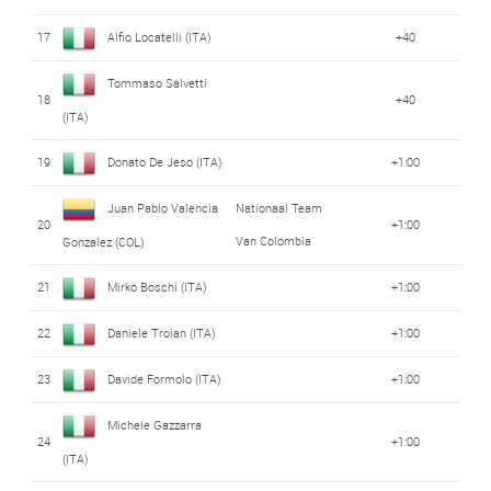
17
Alfio Locatelli (ITA)
+40
Tommaso Salvetti
18
+40
(ITA)
19
Donato De Jeso (ITA)
+1:00
Juan Pablo Valencia
Nationaal Team
20
+1:00
Van Colombia
Gonzalez (COL)
21
Mirko Boschi (ITA)
+1:00
22
Daniele Troian (ITA)
+1:00
23
Davide Formolo (ITA)
+1:00
Michele Gazzarra
24
+1:00
(ITA)