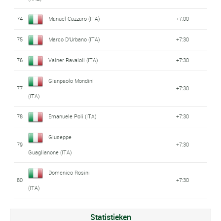
74
Manuel Cazzaro (ITA)
+7:00
75
Marco D'Urbano (ITA)
+7:30
76
Vainer Ravaioli (ITA)
+7:30
Gianpaolo Mondini
77
+7:30
(ITA)
78
Emanuele Poli (ITA)
+7:30
Giuseppe
79
+7:30
Guaglianone (ITA)
Domenico Rosini
80
+7:30
(ITA)
Statistieken