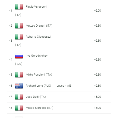
Flavio Valsecchi
41
+2:00
(ITA)
42
Matteo Draperi (ITA)
+2:30
Roberto Giacobazzi
43
+2:30
(ITA)
Ilya Gorodnichev
44
+2:30
(RUS)
45
Mirko Puccioni (ITA)
+2:30
46
Richard Lang (AUS)
Jayco - AIS
+2:30
47
Luca Dodi (ITA)
+3:00
48
Mattia Moresco (ITA)
+3:00