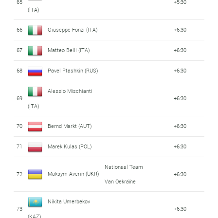
65
+5:30
(ITA)
66
Giuseppe Fonzi (ITA)
+6:30
67
Matteo Belli (ITA)
+6:30
68
Pavel Ptashkin (RUS)
+6:30
Alessio Mischianti
69
+6:30
(ITA)
70
Bernd Markt (AUT)
+6:30
71
Marek Kulas (POL)
+6:30
Nationaal Team
Maksym Averin (UKR)
72
+6:30
Van Oekraïne
Nikita Umerbekov
73
+6:30
(KAZ)