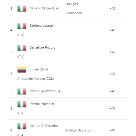
Liquigas -
Moreno Moser (ITA)
3
+40
Cannondale
Stefano Locatelli
4
+40
(ITA)
Salvatore Puccio
5
+40
(ITA)
Julián David
6
+40
Arredondo Moreno (COL)
7
Mario Sgrinzato (ITA)
+40
Patrick Facchini
8
+40
(ITA)
Matteo Di Serafino
9
Androni Giocattoli
+40
(ITA)