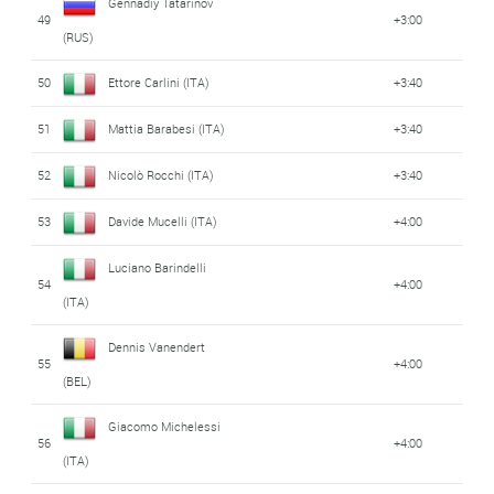
Gennadiy Tatarinov
49
+3:00
(RUS)
50
Ettore Carlini (ITA)
+3:40
51
Mattia Barabesi (ITA)
+3:40
52
Nicolò Rocchi (ITA)
+3:40
53
Davide Mucelli (ITA)
+4:00
Luciano Barindelli
54
+4:00
(ITA)
Dennis Vanendert
55
+4:00
(BEL)
Giacomo Michelessi
56
+4:00
(ITA)