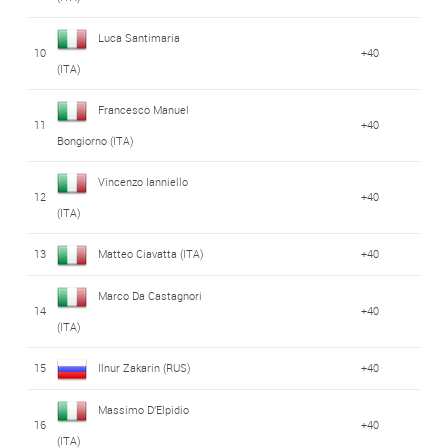
Luca Santimaria
10
+40
(ITA)
Francesco Manuel
11
+40
Bongiorno (ITA)
Vincenzo Ianniello
12
+40
(ITA)
13
Matteo Ciavatta (ITA)
+40
Marco Da Castagnori
14
+40
(ITA)
15
Ilnur Zakarin (RUS)
+40
Massimo D'Elpidio
16
+40
(ITA)