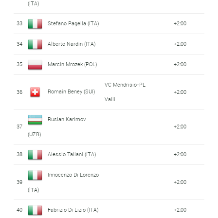
(ITA)
33
Stefano Pagella (ITA)
+2:00
34
Alberto Nardin (ITA)
+2:00
35
Marcin Mrozek (POL)
+2:00
VC Mendrisio-PL
Romain Beney (SUI)
36
+2:00
Valli
Ruslan Karimov
37
+2:00
(UZB)
38
Alessio Taliani (ITA)
+2:00
Innocenzo Di Lorenzo
39
+2:00
(ITA)
40
Fabrizio Di Lizio (ITA)
+2:00