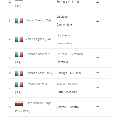
2
Farnese Vini - Neri
zt
(ITA)
Liquigas -
Mauro Finetto (ITA)
3
zt
Cannondale
Liquigas -
Valerio Agnoli (ITA)
4
zt
Cannondale
Federico Rocchetti
De Rosa - Ceramica
5
zt
Flaminia
(ITA)
6
Federico Canuti (ITA)
Colnago - CSF Inox
zt
Stefano Garzelli
Acqua & Sapone -
7
zt
Caffe Mokambo
(ITA)
José Rodolfo Serpa
8
Androni Giocattoli
zt
Pérez (COL)