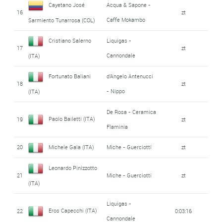
Cayetano José
Acqua & Sapone -
16
zt
Caffe Mokambo
Sarmiento Tunarrosa (COL)
Cristiano Salerno
Liquigas -
17
zt
Cannondale
(ITA)
Fortunato Baliani
d'Angelo Antenucci
18
zt
- Nippo
(ITA)
De Rosa - Ceramica
Paolo Bailetti (ITA)
19
zt
Flaminia
20
Michele Gaia (ITA)
Miche - Guerciotti
zt
Leonardo Pinizzotto
21
Miche - Guerciotti
zt
(ITA)
Liquigas -
Eros Capecchi (ITA)
22
0:03:16
Cannondale