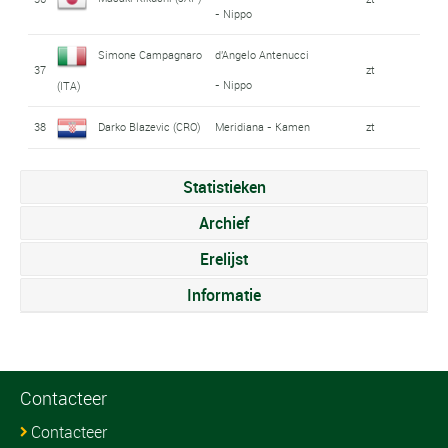
- Nippo
Simone Campagnaro
d'Angelo Antenucci
37
zt
- Nippo
(ITA)
38
Darko Blazevic (CRO)
Meridiana - Kamen
zt
Statistieken
Archief
Erelijst
Informatie
Contacteer
Contacteer