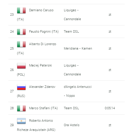
Damiano Caruso
Liquigas -
23
zt
Cannondale
(ITA)
24
Fausto Fognini (ITA)
Team DSL
zt
Alberto Di Lorenzo
25
Meridiana - Kamen
zt
(ITA)
Maciej Paterski
Liquigas -
26
zt
Cannondale
(POL)
Alexander Zdanov
d'Angelo Antenucci
27
zt
- Nippo
(RUS)
28
Marco Stefani (ITA)
Team DSL
0:05:14
Roberto Antonio
29
Ora Hotels
zt
Richeze Araquistaín (ARG)