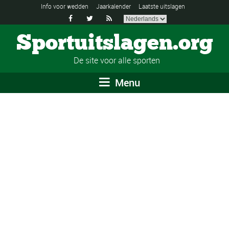
Info voor wedden
Jaarkalender
Laatste uitslagen



Sportuitslagen.org
De site voor alle sporten
Menu