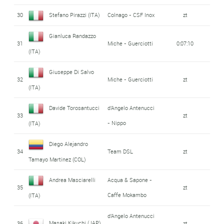
30
Stefano Pirazzi (ITA)
Colnago - CSF Inox
zt
Gianluca Randazzo
31
Miche - Guerciotti
0:07:10
(ITA)
Giuseppe Di Salvo
32
Miche - Guerciotti
zt
(ITA)
Davide Torosantucci
d'Angelo Antenucci
33
zt
- Nippo
(ITA)
Diego Alejandro
34
Team DSL
zt
Tamayo Martinez (COL)
Andrea Masciarelli
Acqua & Sapone -
35
zt
Caffe Mokambo
(ITA)
d'Angelo Antenucci
Masaki Kikuchi (JAP)
36
zt