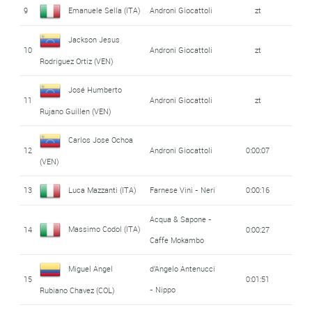
9
Emanuele Sella (ITA)
Androni Giocattoli
zt
Jackson Jesus
10
Androni Giocattoli
zt
Rodriguez Ortiz (VEN)
José Humberto
11
Androni Giocattoli
zt
Rujano Guillen (VEN)
Carlos Jose Ochoa
12
Androni Giocattoli
0:00:07
(VEN)
13
Luca Mazzanti (ITA)
Farnese Vini - Neri
0:00:16
Acqua & Sapone -
Massimo Codol (ITA)
14
0:00:27
Caffe Mokambo
Miguel Angel
d'Angelo Antenucci
15
0:01:51
- Nippo
Rubiano Chavez (COL)