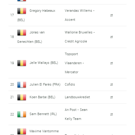
Gregory Habeaux
Verandas Willems -
17
zt
Accent
(BEL)
Jonas van
Wallonie Bruxelles -
18
zt
Crédit Agricole
Genechten (BEL)
Topsport
Jelle Wallays (BEL)
19
Vlaanderen -
zt
Mercator
20
Julien El Farès (FRA)
Cofidis
zt
21
Koen Barbe (BEL)
Landbouwkrediet
zt
An Post - Sean
Sam Bennett (IRL)
22
zt
Kelly Team
Maxime Vantomme