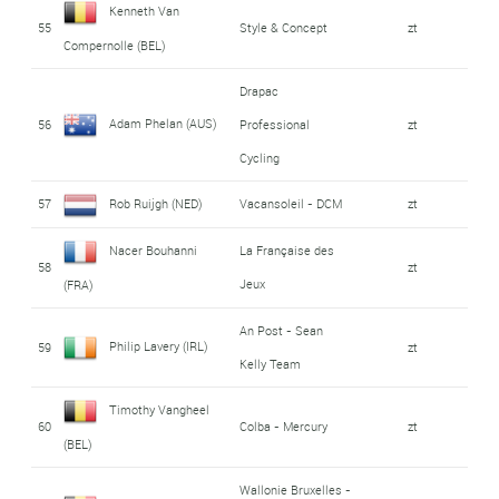
Kenneth Van
55
Style & Concept
zt
Compernolle (BEL)
Drapac
Adam Phelan (AUS)
56
Professional
zt
Cycling
57
Rob Ruijgh (NED)
Vacansoleil - DCM
zt
Nacer Bouhanni
La Française des
58
zt
Jeux
(FRA)
An Post - Sean
Philip Lavery (IRL)
59
zt
Kelly Team
Timothy Vangheel
60
Colba - Mercury
zt
(BEL)
Wallonie Bruxelles -