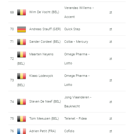
Verandas Willems -
Wim De Vocht (BEL)
69
zt
Accent
70
Andreas Stauff (GER)
Quick Step
zt
71
Sander Cordeel (BEL)
Colba - Mercury
zt
Maarten Neyens
Omega Pharma -
72
zt
Lotto
(BEL)
Klaas Lodewyck
Omega Pharma -
73
zt
Lotto
(BEL)
Jong Vlaanderen -
Steven De Neef (BEL)
74
zt
Bauknecht
75
Tom Meeusen (BEL)
Telenet - Fidea
zt
76
Adrien Petit (FRA)
Cofidis
zt