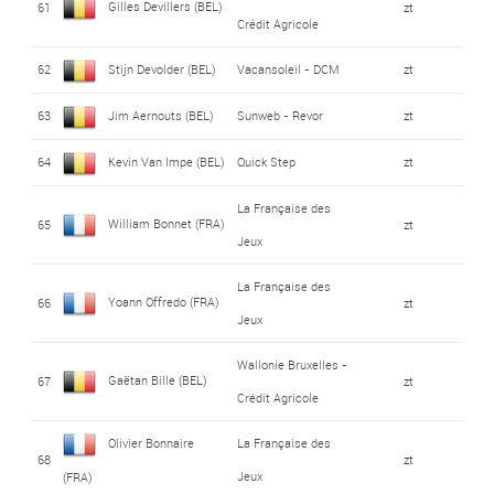
Gilles Devillers (BEL)
61
zt
Crédit Agricole
62
Stijn Devolder (BEL)
Vacansoleil - DCM
zt
63
Jim Aernouts (BEL)
Sunweb - Revor
zt
64
Kevin Van Impe (BEL)
Quick Step
zt
La Française des
William Bonnet (FRA)
65
zt
Jeux
La Française des
Yoann Offredo (FRA)
66
zt
Jeux
Wallonie Bruxelles -
Gaëtan Bille (BEL)
67
zt
Crédit Agricole
Olivier Bonnaire
La Française des
68
zt
Jeux
(FRA)