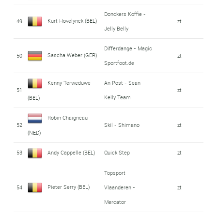
Donckers Koffie -
Kurt Hovelynck (BEL)
49
zt
Jelly Belly
Differdange - Magic
Sascha Weber (GER)
50
zt
Sportfoot.de
Kenny Terweduwe
An Post - Sean
51
zt
Kelly Team
(BEL)
Robin Chaigneau
52
Skil - Shimano
zt
(NED)
53
Andy Cappelle (BEL)
Quick Step
zt
Topsport
Pieter Serry (BEL)
54
Vlaanderen -
zt
Mercator