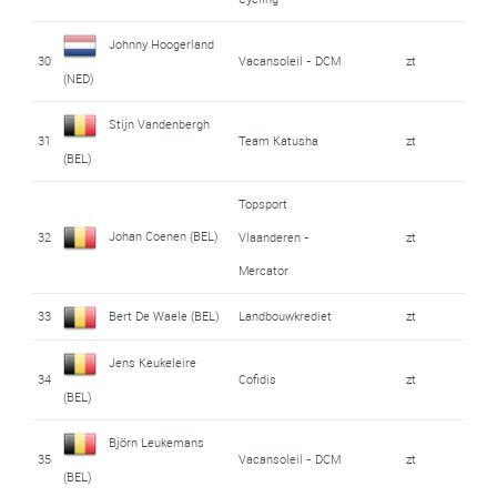
Johnny Hoogerland
30
Vacansoleil - DCM
zt
(NED)
Stijn Vandenbergh
31
Team Katusha
zt
(BEL)
Topsport
Johan Coenen (BEL)
32
Vlaanderen -
zt
Mercator
33
Bert De Waele (BEL)
Landbouwkrediet
zt
Jens Keukeleire
34
Cofidis
zt
(BEL)
Björn Leukemans
35
Vacansoleil - DCM
zt
(BEL)