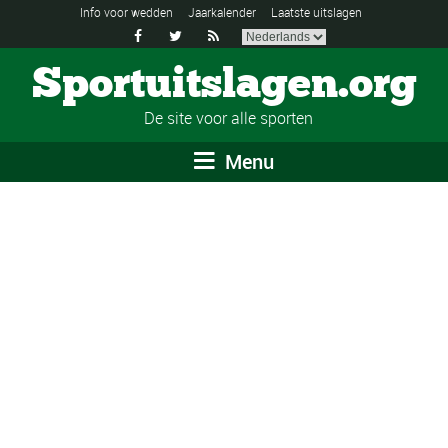
Info voor wedden
Jaarkalender
Laatste uitslagen



Sportuitslagen.org
De site voor alle sporten
Menu