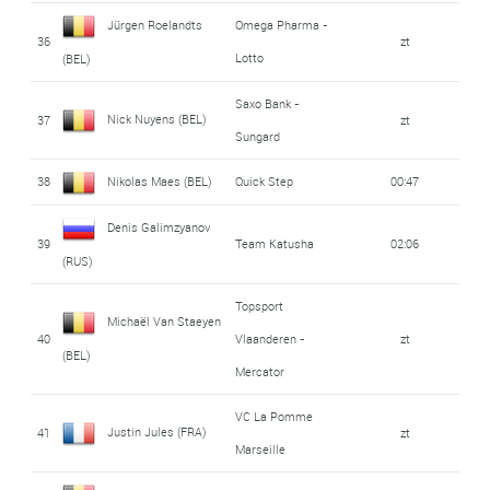
Jürgen Roelandts
Omega Pharma -
36
zt
Lotto
(BEL)
Saxo Bank -
Nick Nuyens (BEL)
37
zt
Sungard
38
Nikolas Maes (BEL)
Quick Step
00:47
Denis Galimzyanov
39
Team Katusha
02:06
(RUS)
Topsport
Michaël Van Staeyen
40
Vlaanderen -
zt
(BEL)
Mercator
VC La Pomme
Justin Jules (FRA)
41
zt
Marseille