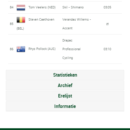
84
Tom Veelers (NED)
Skil - Shimano
03:05
Steven Caethoven
Verandas Willems -
85
zt
Accent
(BEL)
Drapac
Rhys Pollock (AUS)
86
Professional
03:10
Cycling
Statistieken
Archief
Erelijst
Informatie