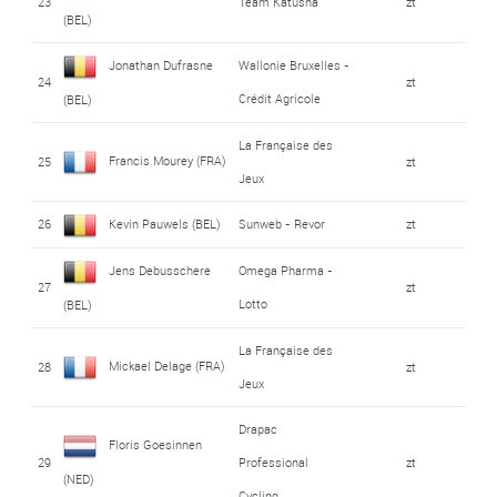
23
Team Katusha
zt
(BEL)
Jonathan Dufrasne
Wallonie Bruxelles -
24
zt
Crédit Agricole
(BEL)
La Française des
Francis Mourey (FRA)
25
zt
Jeux
26
Kevin Pauwels (BEL)
Sunweb - Revor
zt
Jens Debusschere
Omega Pharma -
27
zt
Lotto
(BEL)
La Française des
Mickael Delage (FRA)
28
zt
Jeux
Drapac
Floris Goesinnen
29
Professional
zt
(NED)
Cycling