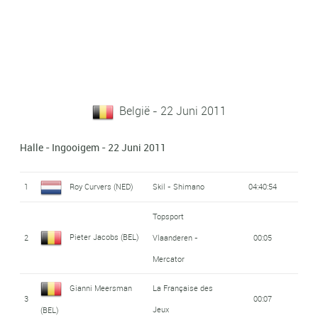
België - 22 Juni 2011
Halle - Ingooigem - 22 Juni 2011
1
Roy Curvers (NED)
Skil - Shimano
04:40:54
Topsport
Pieter Jacobs (BEL)
2
Vlaanderen -
00:05
Mercator
Gianni Meersman
La Française des
3
00:07
Jeux
(BEL)