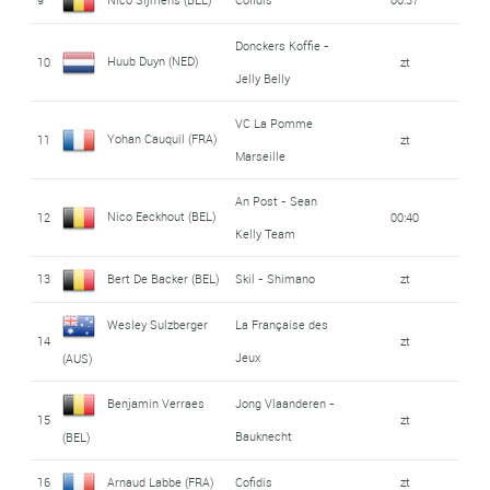
Donckers Koffie -
Huub Duyn (NED)
10
zt
Jelly Belly
VC La Pomme
Yohan Cauquil (FRA)
11
zt
Marseille
An Post - Sean
Nico Eeckhout (BEL)
12
00:40
Kelly Team
13
Bert De Backer (BEL)
Skil - Shimano
zt
Wesley Sulzberger
La Française des
14
zt
Jeux
(AUS)
Benjamin Verraes
Jong Vlaanderen -
15
zt
Bauknecht
(BEL)
16
Arnaud Labbe (FRA)
Cofidis
zt