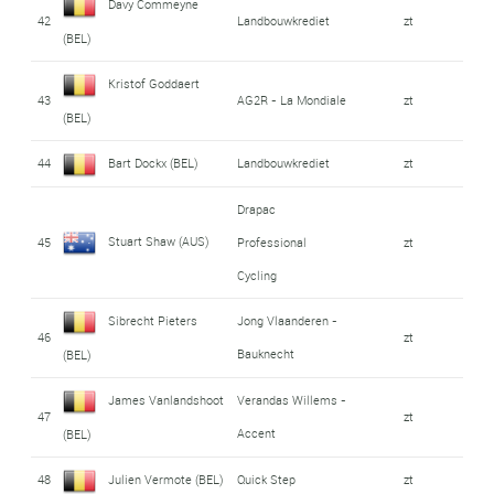
Davy Commeyne
42
Landbouwkrediet
zt
(BEL)
Kristof Goddaert
43
AG2R - La Mondiale
zt
(BEL)
44
Bart Dockx (BEL)
Landbouwkrediet
zt
Drapac
Stuart Shaw (AUS)
45
Professional
zt
Cycling
Sibrecht Pieters
Jong Vlaanderen -
46
zt
Bauknecht
(BEL)
James Vanlandshoot
Verandas Willems -
47
zt
Accent
(BEL)
48
Julien Vermote (BEL)
Quick Step
zt