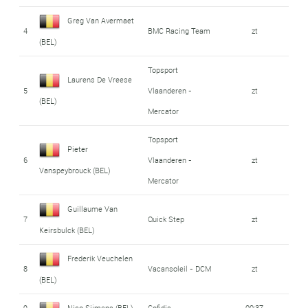
Greg Van Avermaet
4
BMC Racing Team
zt
(BEL)
Topsport
Laurens De Vreese
5
Vlaanderen -
zt
(BEL)
Mercator
Topsport
Pieter
6
Vlaanderen -
zt
Vanspeybrouck (BEL)
Mercator
Guillaume Van
7
Quick Step
zt
Keirsbulck (BEL)
Frederik Veuchelen
8
Vacansoleil - DCM
zt
(BEL)
9
Nico Sijmens (BEL)
Cofidis
00:37