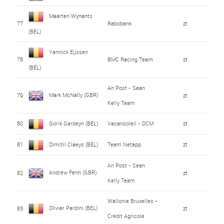
Maarten Wynants
77
Rabobank
zt
(BEL)
Yannick Eijssen
78
BMC Racing Team
zt
(BEL)
An Post - Sean
Mark McNally (GBR)
79
zt
Kelly Team
80
Gorik Gardeyn (BEL)
Vacansoleil - DCM
zt
81
Dimitri Claeys (BEL)
Team Netapp
zt
An Post - Sean
Andrew Fenn (GBR)
82
zt
Kelly Team
Wallonie Bruxelles -
Olivier Pardini (BEL)
83
zt
Crédit Agricole