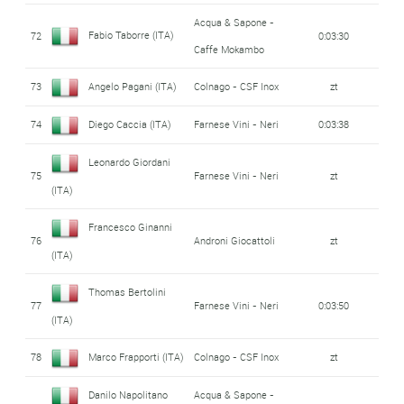
Acqua & Sapone -
Fabio Taborre (ITA)
72
0:03:30
Caffe Mokambo
73
Angelo Pagani (ITA)
Colnago - CSF Inox
zt
74
Diego Caccia (ITA)
Farnese Vini - Neri
0:03:38
Leonardo Giordani
75
Farnese Vini - Neri
zt
(ITA)
Francesco Ginanni
76
Androni Giocattoli
zt
(ITA)
Thomas Bertolini
77
Farnese Vini - Neri
0:03:50
(ITA)
78
Marco Frapporti (ITA)
Colnago - CSF Inox
zt
Danilo Napolitano
Acqua & Sapone -