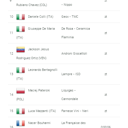
9
zt
- Nippo
Rubiano Chavez (COL)
10
Daniele Colli (ITA)
Geox - TMC
zt
Giuseppe De Maria
De Rosa - Ceramica
11
zt
Flaminia
(ITA)
Jackson Jesus
12
Androni Giocattoli
zt
Rodriguez Ortiz (VEN)
Leonardo Bertagnolli
13
Lampre - ISD
zt
(ITA)
Maciej Paterski
Liquigas -
14
zt
Cannondale
(POL)
15
Luca Mazzanti (ITA)
Farnese Vini - Neri
zt
Nacer Bouhanni
La Française des
16
0:00:06