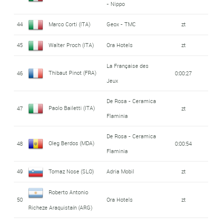
- Nippo
44
Marco Corti (ITA)
Geox - TMC
zt
45
Walter Proch (ITA)
Ora Hotels
zt
La Française des
Thibaut Pinot (FRA)
46
0:00:27
Jeux
De Rosa - Ceramica
Paolo Bailetti (ITA)
47
zt
Flaminia
De Rosa - Ceramica
Oleg Berdos (MDA)
48
0:00:54
Flaminia
49
Tomaz Nose (SLO)
Adria Mobil
zt
Roberto Antonio
50
Ora Hotels
zt
Richeze Araquistaín (ARG)