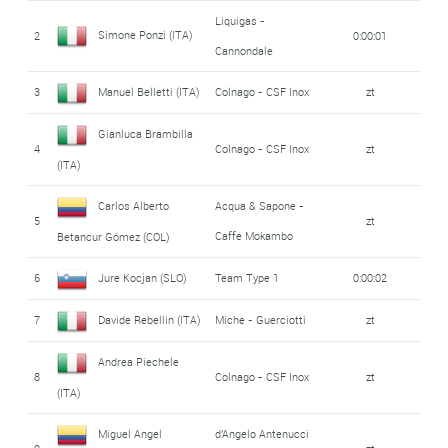
Liquigas -
Simone Ponzi (ITA)
2
0:00:01
Cannondale
3
Manuel Belletti (ITA)
Colnago - CSF Inox
zt
Gianluca Brambilla
4
Colnago - CSF Inox
zt
(ITA)
Carlos Alberto
Acqua & Sapone -
5
zt
Caffe Mokambo
Betancur Gómez (COL)
6
Jure Kocjan (SLO)
Team Type 1
0:00:02
7
Davide Rebellin (ITA)
Miche - Guerciotti
zt
Andrea Piechele
8
Colnago - CSF Inox
zt
(ITA)
Miguel Angel
d'Angelo Antenucci