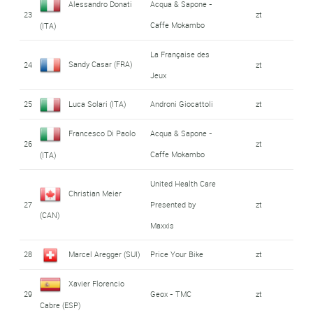
Alessandro Donati
Acqua & Sapone -
23
zt
Caffe Mokambo
(ITA)
La Française des
Sandy Casar (FRA)
24
zt
Jeux
25
Luca Solari (ITA)
Androni Giocattoli
zt
Francesco Di Paolo
Acqua & Sapone -
26
zt
Caffe Mokambo
(ITA)
United Health Care
Christian Meier
27
Presented by
zt
(CAN)
Maxxis
28
Marcel Aregger (SUI)
Price Your Bike
zt
Xavier Florencio
29
Geox - TMC
zt
Cabre (ESP)