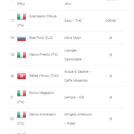
Jeux
(FRA)
Giampaolo Cheula
17
Geox - TMC
0:00:09
(ITA)
18
Blaz Furdi (SLO)
Adria Mobil
zt
Liquigas -
Mauro Finetto (ITA)
19
zt
Cannondale
Acqua & Sapone -
Rafaâ Chtioui (TUN)
20
zt
Caffe Mokambo
Enrico Magazzini
21
Lampre - ISD
zt
(ITA)
Danilo Andrenacci
d'Angelo Antenucci
22
zt
- Nippo
(ITA)