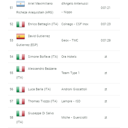
Ariel Maximiliano
d'Angelo Antenucci
51
0:01:21
- Nippo
Richeze Araquistaín (ARG)
52
Enrico Battaglin (ITA)
Colnago - CSF Inox
0:01:23
David Gutierrez
53
Geox - TMC
0:01:29
Gutierrez (ESP)
54
Simone Boifava (ITA)
Ora Hotels
zt
Alessandro Bazzana
55
Team Type 1
zt
(ITA)
56
Luca Barla (ITA)
Androni Giocattoli
zt
57
Thomas Tiozzo (ITA)
Lampre - ISD
zt
Giuseppe Di Salvo
58
Miche - Guerciotti
zt
(ITA)