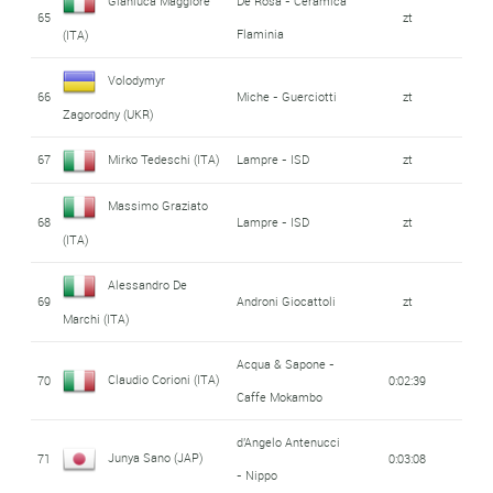
Gianluca Maggiore
De Rosa - Ceramica
65
zt
Flaminia
(ITA)
Volodymyr
66
Miche - Guerciotti
zt
Zagorodny (UKR)
67
Mirko Tedeschi (ITA)
Lampre - ISD
zt
Massimo Graziato
68
Lampre - ISD
zt
(ITA)
Alessandro De
69
Androni Giocattoli
zt
Marchi (ITA)
Acqua & Sapone -
Claudio Corioni (ITA)
70
0:02:39
Caffe Mokambo
d'Angelo Antenucci
Junya Sano (JAP)
71
0:03:08
- Nippo