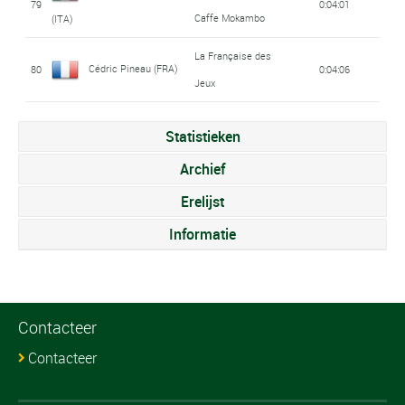
79
0:04:01
Caffe Mokambo
(ITA)
La Française des
Cédric Pineau (FRA)
80
0:04:06
Jeux
Statistieken
Archief
Erelijst
Informatie
Contacteer
Contacteer