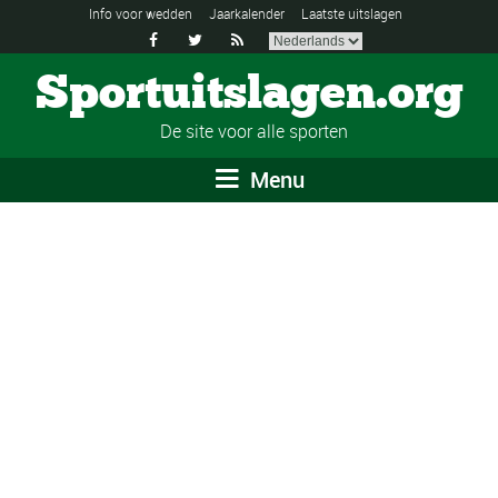
Info voor wedden
Jaarkalender
Laatste uitslagen



Sportuitslagen.org
De site voor alle sporten
Menu