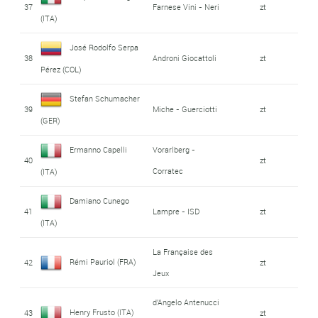
37
Farnese Vini - Neri
zt
(ITA)
José Rodolfo Serpa
38
Androni Giocattoli
zt
Pérez (COL)
Stefan Schumacher
39
Miche - Guerciotti
zt
(GER)
Ermanno Capelli
Vorarlberg -
40
zt
Corratec
(ITA)
Damiano Cunego
41
Lampre - ISD
zt
(ITA)
La Française des
Rémi Pauriol (FRA)
42
zt
Jeux
d'Angelo Antenucci
Henry Frusto (ITA)
43
zt