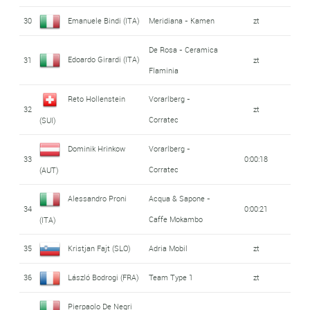
30
Emanuele Bindi (ITA)
Meridiana - Kamen
zt
De Rosa - Ceramica
Edoardo Girardi (ITA)
31
zt
Flaminia
Reto Hollenstein
Vorarlberg -
32
zt
Corratec
(SUI)
Dominik Hrinkow
Vorarlberg -
33
0:00:18
Corratec
(AUT)
Alessandro Proni
Acqua & Sapone -
34
0:00:21
Caffe Mokambo
(ITA)
35
Kristjan Fajt (SLO)
Adria Mobil
zt
36
László Bodrogi (FRA)
Team Type 1
zt
Pierpaolo De Negri