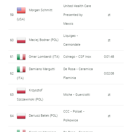
United Health Care
Morgan Schmitt
59
Presented by
zt
(USA)
Maxxis
Liquigas -
Maciej Bodnar (POL)
60
zt
Cannondale
61
Omar Lombardi (ITA)
Colnago - CSF Inox
0:01:48
Damiano Margutti
De Rosa - Ceramica
62
0:02:08
Flaminia
(ITA)
Krzysztof
63
Miche - Guerciotti
zt
Szczawinski (POL)
CCC - Polsat -
Dariusz Batek (POL)
64
zt
Polkowice