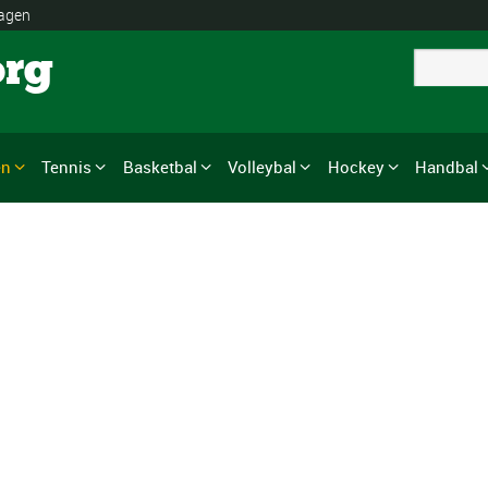
lagen
org
en
Tennis
Basketbal
Volleybal
Hockey
Handbal