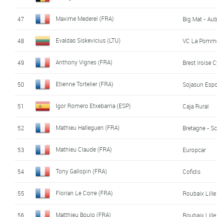
Maxime Mederel (FRA)
47
Big Mat - Aub
Evaldas Siskevicius (LTU)
48
VC La Pomme
Anthony Vignes (FRA)
49
Brest Iroise
Etienne Tortelier (FRA)
50
Sojasun Espo
Igor Romero Etxebarria (ESP)
51
Caja Rural
Mathieu Halleguen (FRA)
52
Bretagne - Sc
Mathieu Claude (FRA)
53
Europcar
Tony Gallopin (FRA)
54
Cofidis
Florian Le Corre (FRA)
55
Roubaix Lille
Matthieu Boulo (FRA)
56
Roubaix Lille