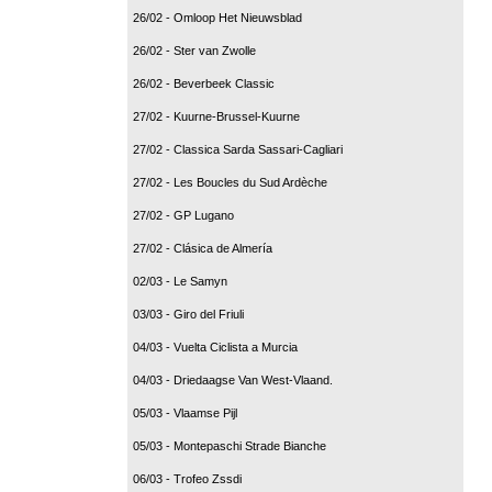
26/02 - Omloop Het Nieuwsblad
26/02 - Ster van Zwolle
26/02 - Beverbeek Classic
27/02 - Kuurne-Brussel-Kuurne
27/02 - Classica Sarda Sassari-Cagliari
27/02 - Les Boucles du Sud Ardèche
27/02 - GP Lugano
27/02 - Clásica de Almería
02/03 - Le Samyn
03/03 - Giro del Friuli
04/03 - Vuelta Ciclista a Murcia
04/03 - Driedaagse Van West-Vlaand.
05/03 - Vlaamse Pijl
05/03 - Montepaschi Strade Bianche
06/03 - Trofeo Zssdi