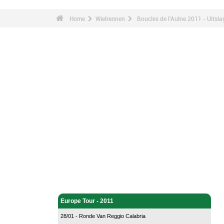
Home
Wielrennen
Boucles de l'Aulne 2011 - Uitsl
Wielrennen - Home
Europe Tour - 2011
28/01 - Ronde Van Reggio Calabria