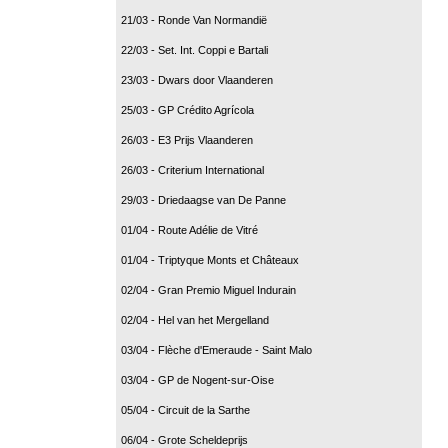
21/03 - Ronde Van Normandië
22/03 - Set. Int. Coppi e Bartali
23/03 - Dwars door Vlaanderen
25/03 - GP Crédito Agrícola
26/03 - E3 Prijs Vlaanderen
26/03 - Criterium International
29/03 - Driedaagse van De Panne
01/04 - Route Adélie de Vitré
01/04 - Triptyque Monts et Châteaux
02/04 - Gran Premio Miguel Indurain
02/04 - Hel van het Mergelland
03/04 - Flèche d'Emeraude - Saint Malo
03/04 - GP de Nogent-sur-Oise
05/04 - Circuit de la Sarthe
06/04 - Grote Scheldeprijs