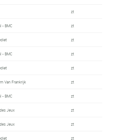
zt
al - BMC
zt
diet
zt
al - BMC
zt
diet
zt
am Van Frankrijk
zt
al - BMC
zt
 des Jeux
zt
 des Jeux
zt
diet
zt