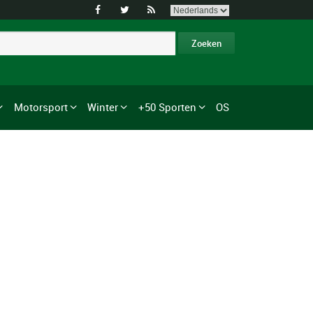



Motorsport
Winter
+50 Sporten
OS