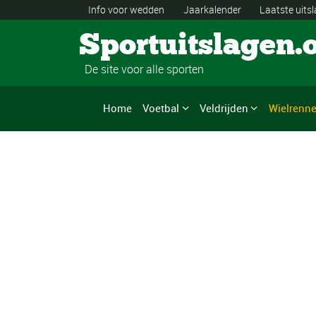
Info voor wedden
Jaarkalender
Laatste uits
Sportuitslagen.
De site voor alle sporten
Home
Voetbal
Veldrijden
Wielrenn