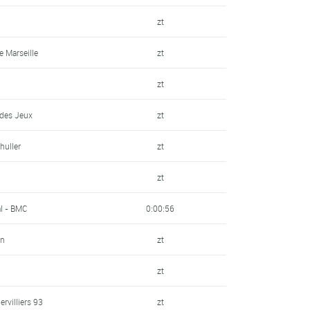
zt
 Marseille
zt
zt
 des Jeux
zt
huller
zt
zt
al - BMC
0:00:56
un
zt
zt
ervilliers 93
zt