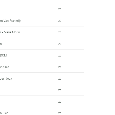
zt
am Van Frankrijk
zt
r - Marie Morin
zt
un
zt
- DCM
zt
ondiale
zt
 des Jeux
zt
zt
zt
huller
zt