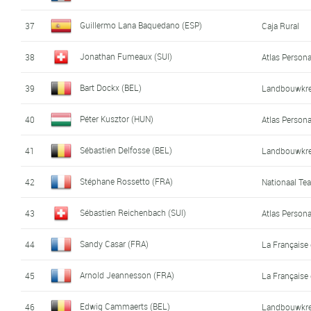
Guillermo Lana Baquedano (ESP)
37
Caja Rural
Jonathan Fumeaux (SUI)
38
Atlas Person
Bart Dockx (BEL)
39
Landbouwkre
Péter Kusztor (HUN)
40
Atlas Person
Sébastien Delfosse (BEL)
41
Landbouwkre
Stéphane Rossetto (FRA)
42
Nationaal Te
Sébastien Reichenbach (SUI)
43
Atlas Person
Sandy Casar (FRA)
44
La Française
Arnold Jeannesson (FRA)
45
La Française
Edwig Cammaerts (BEL)
46
Landbouwkre