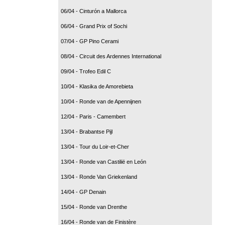
06/04 - Cinturón a Mallorca
06/04 - Grand Prix of Sochi
07/04 - GP Pino Cerami
08/04 - Circuit des Ardennes International
09/04 - Trofeo Edil C
10/04 - Klasika de Amorebieta
10/04 - Ronde van de Apennijnen
12/04 - Paris - Camembert
13/04 - Brabantse Pijl
13/04 - Tour du Loir-et-Cher
13/04 - Ronde van Castilië en León
13/04 - Ronde Van Griekenland
14/04 - GP Denain
15/04 - Ronde van Drenthe
16/04 - Ronde van de Finistère