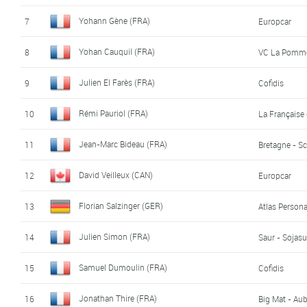
Yohann Gène (FRA)
7
Europcar
Yohan Cauquil (FRA)
8
VC La Pomme
Julien El Farès (FRA)
9
Cofidis
Rémi Pauriol (FRA)
10
La Française
Jean-Marc Bideau (FRA)
11
Bretagne - Sc
David Veilleux (CAN)
12
Europcar
Florian Salzinger (GER)
13
Atlas Person
Julien Simon (FRA)
14
Saur - Sojas
Samuel Dumoulin (FRA)
15
Cofidis
Jonathan Thire (FRA)
16
Big Mat - Aub