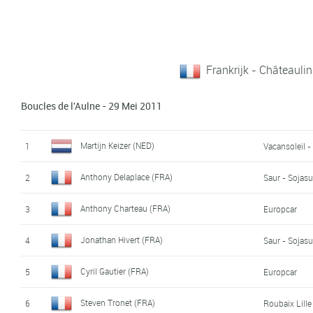
Frankrijk - Châteauli
Boucles de l'Aulne - 29 Mei 2011
Martijn Keizer (NED)
1
Vacansoleil 
Anthony Delaplace (FRA)
2
Saur - Sojas
Anthony Charteau (FRA)
3
Europcar
Jonathan Hivert (FRA)
4
Saur - Sojas
Cyril Gautier (FRA)
5
Europcar
Steven Tronet (FRA)
6
Roubaix Lille