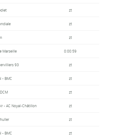
diet
zt
ondiale
zt
un
zt
 Marseille
0:00:59
ervilliers 93
zt
al - BMC
zt
- DCM
zt
ir - AC Noyal-Châtillon
zt
huller
zt
al - BMC
zt