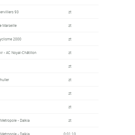
ervilliers 93
zt
 Marseille
zt
 Cyclisme 2000
zt
ir - AC Noyal-Châtillon
zt
zt
huller
zt
zt
zt
 Metropole - Dalkia
zt
 Metropole - Dalkia
0:01:10