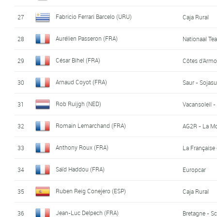
Fabricio Ferrari Barcelo (URU)
27
Caja Rural
Aurélien Passeron (FRA)
28
Nationaal Te
César Bihel (FRA)
29
Côtes d'Armo
Arnaud Coyot (FRA)
30
Saur - Sojas
Rob Ruijgh (NED)
31
Vacansoleil 
Romain Lemarchand (FRA)
32
AG2R - La M
Anthony Roux (FRA)
33
La Française
Saïd Haddou (FRA)
34
Europcar
Ruben Reig Conejero (ESP)
35
Caja Rural
Jean-Luc Delpech (FRA)
36
Bretagne - Sc