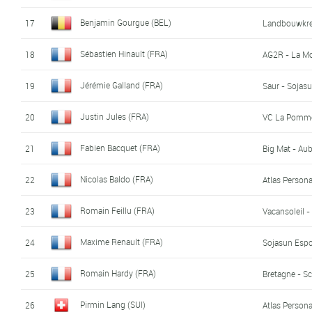
Benjamin Gourgue (BEL)
17
Landbouwkre
Sébastien Hinault (FRA)
18
AG2R - La M
Jérémie Galland (FRA)
19
Saur - Sojas
Justin Jules (FRA)
20
VC La Pomme
Fabien Bacquet (FRA)
21
Big Mat - Aub
Nicolas Baldo (FRA)
22
Atlas Person
Romain Feillu (FRA)
23
Vacansoleil 
Maxime Renault (FRA)
24
Sojasun Espo
Romain Hardy (FRA)
25
Bretagne - Sc
Pirmin Lang (SUI)
26
Atlas Person