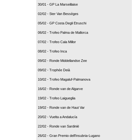
30/01 - GP La Marseillaise
02/02 - Ster Van Bessèges
05/02 - GP Costa Degli Etruschi
06/02 - Trofeo Palma de Mallorca
07/02 - Trofeo Cala Millor
08/02 - Trofeo Inca
09/02 - Ronde Middellandse Zee
09/02 - Trophée Deià
10/02 - Trofeo Magaluf-Palmanova
16/02 - Ronde van de Algarve
19/02 - Trofeo Laigueglia
19/02 - Ronde van de Haut Var
20/02 - Vuelta a Andalucía
22/02 - Ronde van Sardinië
26/02 - Gran Premio dell'Insubria-Lugano