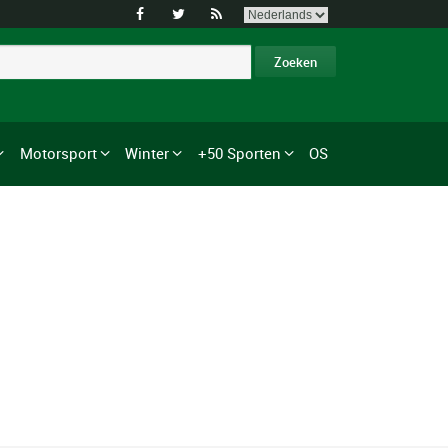



Motorsport
Winter
+50 Sporten
OS