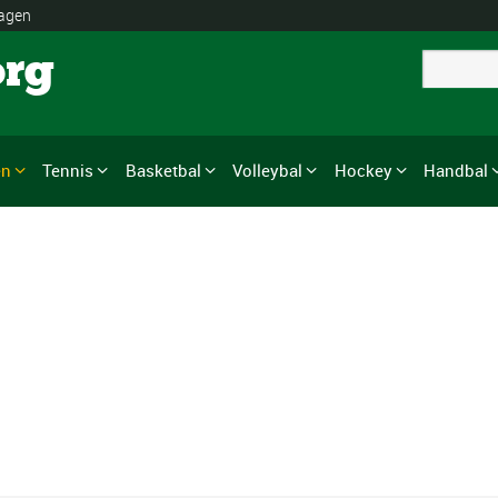
lagen
org
en
Tennis
Basketbal
Volleybal
Hockey
Handbal