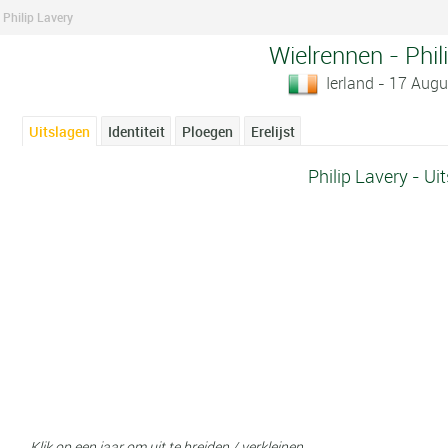
Philip Lavery
Wielrennen - Phil
Ierland - 17 Aug
Uitslagen
Identiteit
Ploegen
Erelijst
Philip Lavery - Ui
Klik op een jaar om uit te breiden / verkleinen