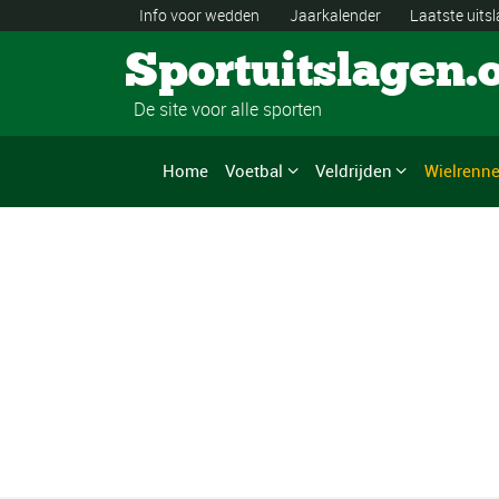
Info voor wedden
Jaarkalender
Laatste uits
Sportuitslagen.
De site voor alle sporten
Home
Voetbal
Veldrijden
Wielrenn