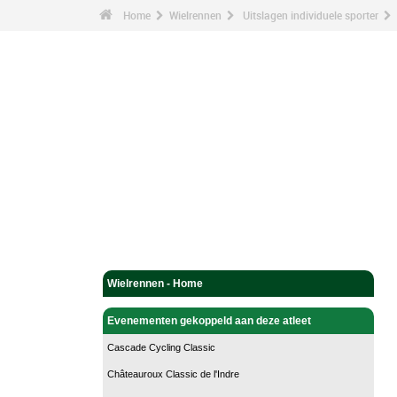
Home
Wielrennen
Uitslagen individuele sporter
Wielrennen - Home
Evenementen gekoppeld aan deze atleet
Cascade Cycling Classic
Châteauroux Classic de l'Indre