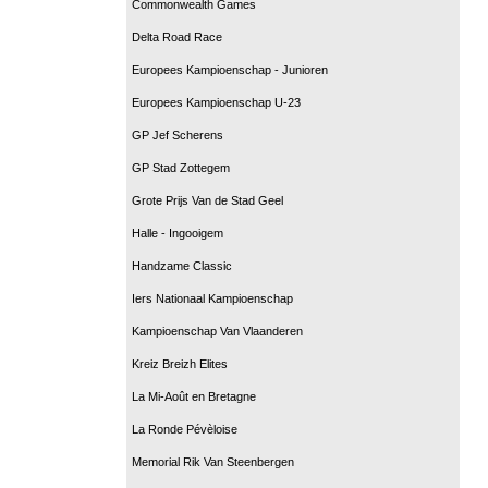
Commonwealth Games
Delta Road Race
Europees Kampioenschap - Junioren
Europees Kampioenschap U-23
GP Jef Scherens
GP Stad Zottegem
Grote Prijs Van de Stad Geel
Halle - Ingooigem
Handzame Classic
Iers Nationaal Kampioenschap
Kampioenschap Van Vlaanderen
Kreiz Breizh Elites
La Mi-Août en Bretagne
La Ronde Pévèloise
Memorial Rik Van Steenbergen