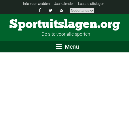
Info voor wedden
Jaarkalender
Laatste uitslagen



Sportuitslagen.org
De site voor alle sporten
Menu