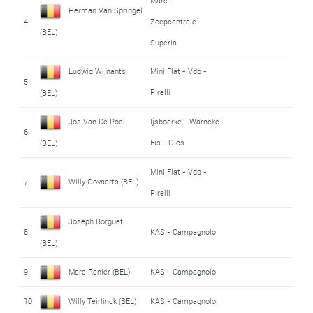
Marc -
Herman Van Springel
4
Zeepcentrale -
(BEL)
Superia
Ludwig Wijnants
Mini Flat - Vdb -
5
Pirelli
(BEL)
Jos Van De Poel
Ijsboerke - Warncke
6
Eis - Gios
(BEL)
Mini Flat - Vdb -
Willy Govaerts (BEL)
7
Pirelli
Joseph Borguet
8
KAS - Campagnolo
(BEL)
9
Marc Renier (BEL)
KAS - Campagnolo
10
Willy Teirlinck (BEL)
KAS - Campagnolo