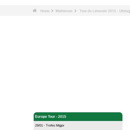
Home
Wielrennen
Tour du Limousin 2015 - Uitsla
Wielrennen - Home
Europe Tour - 2015
29/01 - Trofeo Migjor