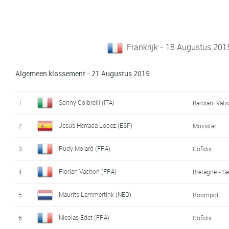
Frankrijk - 18 Augustus 20
Algemeen klassement - 21 Augustus 2015
Sonny Colbrelli (ITA)
1
Bardiani Valv
Jesús Herrada Lopez (ESP)
2
Movistar
Rudy Molard (FRA)
3
Cofidis
Florian Vachon (FRA)
4
Bretagne - S
Maurits Lammertink (NED)
5
Roompot
Nicolas Edet (FRA)
6
Cofidis