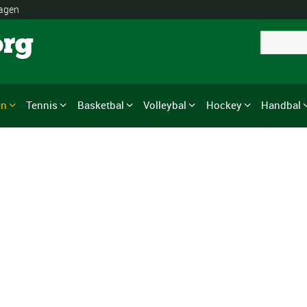
lagen
org
en
Tennis
Basketbal
Volleybal
Hockey
Handbal