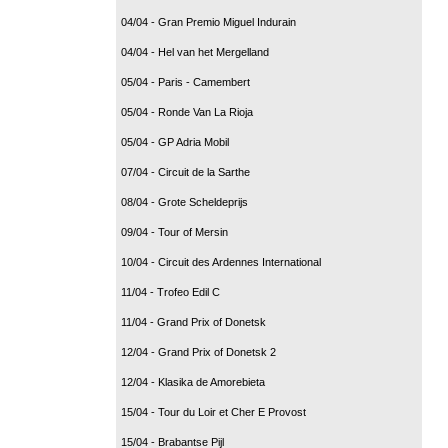
04/04 - Gran Premio Miguel Indurain
04/04 - Hel van het Mergelland
05/04 - Paris - Camembert
05/04 - Ronde Van La Rioja
05/04 - GP Adria Mobil
07/04 - Circuit de la Sarthe
08/04 - Grote Scheldeprijs
09/04 - Tour of Mersin
10/04 - Circuit des Ardennes International
11/04 - Trofeo Edil C
11/04 - Grand Prix of Donetsk
12/04 - Grand Prix of Donetsk 2
12/04 - Klasika de Amorebieta
15/04 - Tour du Loir et Cher E Provost
15/04 - Brabantse Pijl