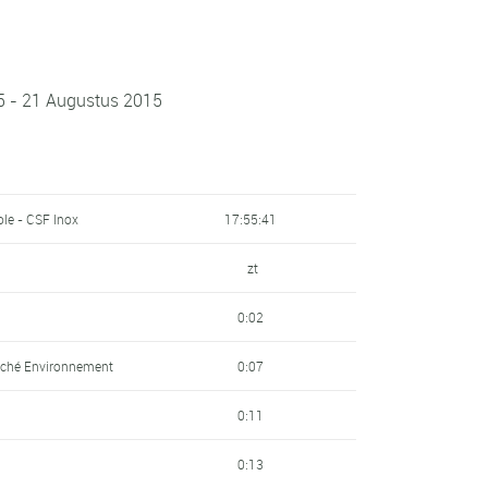
15 - 21 Augustus 2015
ole - CSF Inox
17:55:41
zt
0:02
éché Environnement
0:07
0:11
0:13