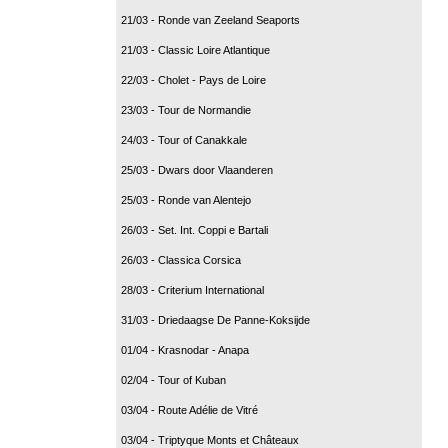
21/03 - Ronde van Zeeland Seaports
21/03 - Classic Loire Atlantique
22/03 - Cholet - Pays de Loire
23/03 - Tour de Normandie
24/03 - Tour of Canakkale
25/03 - Dwars door Vlaanderen
25/03 - Ronde van Alentejo
26/03 - Set. Int. Coppi e Bartali
26/03 - Classica Corsica
28/03 - Criterium International
31/03 - Driedaagse De Panne-Koksijde
01/04 - Krasnodar - Anapa
02/04 - Tour of Kuban
03/04 - Route Adélie de Vitré
03/04 - Triptyque Monts et Châteaux