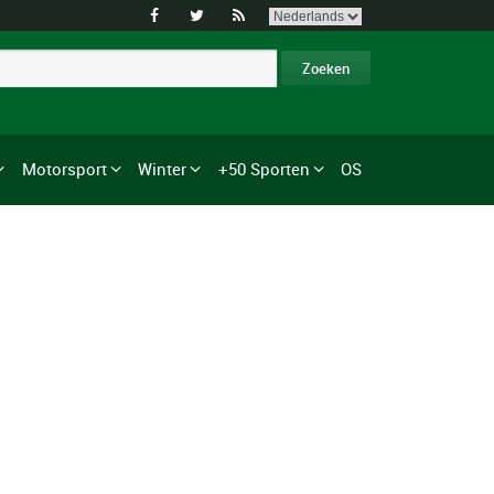



Motorsport
Winter
+50 Sporten
OS