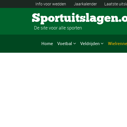
Info voor wedden
Jaarkalender
Laatste uits
Sportuitslagen.
De site voor alle sporten
Home
Voetbal
Veldrijden
Wielrenn